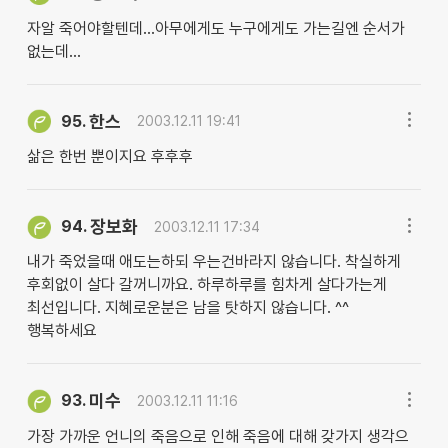
자알 죽어야할텐데...아무에게도 누구에게도 가는길엔 순서가
없는데...
한스
95.
2003.12.11 19:41
삶은 한번 뿐이지요 후후후
장보화
94.
2003.12.11 17:34
내가 죽었을때 애도는하되 우는건바라지 않습니다. 착실하게
후회없이 살다 갈꺼니까요. 하루하루를 힘차게 살다가는게
최선입니다. 지혜로운분은 남을 탓하지 않습니다. ^^
행복하세요
미수
93.
2003.12.11 11:16
가장 가까운 언니의 죽음으로 인해 죽음에 대해 갖가지 생각으