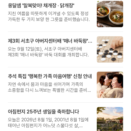
옹달샘 '말복맞이! 채개장 · 닭개장'
지친 여름을 따뜻하게 이겨낼 수 있도록 정성
가득한 두 가지 보양 한 그릇을 준비했습니다.
제3회 서초구 아버지센터배 '매너 바둑왕' 대회
오는 9월 12일(토), 서초구 아버지센터배
제3회 '매너 바둑왕' 바둑 대회를 개최합니다.
추석 특집 '행복한 가족 마음여행' 신청 안내
자연 속에서 몸과 마음을 쉬어가며 가족의
소중함을 다시 느껴보는 특별한 시간을 준비해
보세요.
아침편지 25주년 생일을 축하합니다
오늘은 2026년 8월 1일, 2001년 8월 1일에
태어난 아침편지가 어느덧 스물다섯 살,