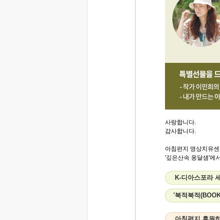
사랑합니다.
감사합니다.
아침편지 명상치유센
'깊은산속 옹달샘'에서.
K-디아스포라 세
'북적북적(BOO
아침편지 후원