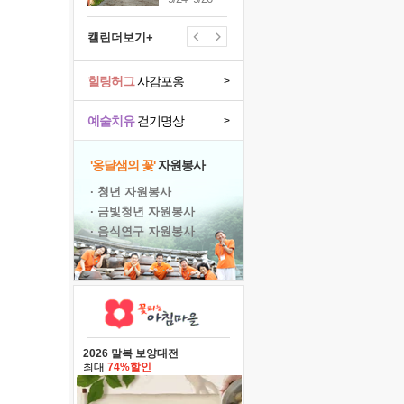
캘린더보기+
힐링허그
사감포옹
>
예술치유
걷기명상
>
'옹달샘의 꽃'
자원봉사
· 청년 자원봉사
· 금빛청년 자원봉사
· 음식연구 자원봉사
2026 말복 보양대전
최대
74%할인