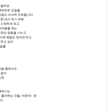
시달리던
페퍼민트 오일을
마음도 서서히 치유됩니다.
한 내가 되기 위해
시작하게 되고,
어려움을 겪는
받았던 경험을 나누고
'이런 방법도 있어요'라고
해주고 싶어
 길을
사람 몸에서도
 점이
23
 채워가는
 좋아하는 것들, 아로마》로
다.