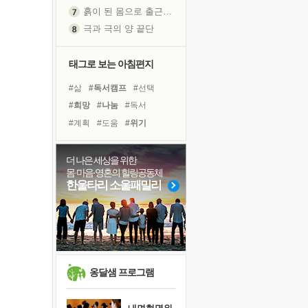
흙이 된 몸으로 출근하는 여자
극과 극의 양 끝단
내가 '나다움'을 찾는 길
피해 갈 수 없는 사건들
태그로 보는 아침편지
처음 손을 잡았던 날
#삶
#독서캠프
#선택
꿈이 실제가 되는 것
#희망
#나눔
#독서
'말 타는 법'을 먼저
#계획
#도움
#위기
졸업식 사진을 보며
#건강
#면역력
#아이들
극심한 변비, 어깨결림, 수면 장애
#친구
#다짐
#힐링
더 나은 세상을 위한
아픈 아버지를 위한 공간 설계
몸·마음·영혼의 힐링공동체
#링컨학교
#바이러스
슬럼프
한울타리 소울패밀리
#극복
#리더
#명상
보고 싶은 어머니
#유튜브
#경험
#사람
유년 시절의 부산 영도 바다
#비전캠프
못된 꼰대들
희망이란
'모른다'는 것
옹달샘 프로그램
귀를 열고 마음을 내어주고