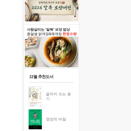
사람살리는 '말복' 보양 밥상
옹달샘 닭개장&채개장
한정수량
12월 추천도서
끝까지 쓰는 용
기
영양의 비밀