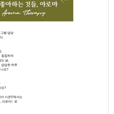
로그램 담당
다.
,
은 침침하며
는 날,
 답답한 하루
시나요?
로
다
까요?
테이 시즌5'에서는
, 아로마》로