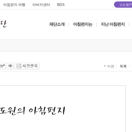
아침편지 여행
아버지센터
BDS
고도원T
재단소개
아침편지는
지난 아침편지
|
|
|
목록
이전