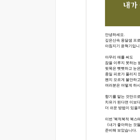
안녕하세요.
깊은산속 옹달샘 프
아침지기 윤혁기입니
아무리 애를 써도
잠을 이루지 못하는 밤
뒷목은 뻣뻣하고 눈
종일 피로가 풀리지 않
왠지 모르게 불안하고
여러분은 어떻게 하
향기를 맡는 것만으
치유가 된다면 이보
더 쉬운 방법이 있을
이번 '북적북적 북스
《내가 좋아하는 것들
준비해 보았습니다.