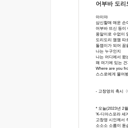
어부바 도리
아이야
삼신할매 매운 손
어부바 뜨신 등이
옹알이로 수없이 
도리도리 잼잼 따
돌잽이가 되어 꿈
나는 누구인지
나는 어디에서 왔
왜 여기에 있는 
Where are you
스스로에게 물어
- 고창영의 축시
* 오늘(2023년 2
'K-디아스포라 세
고창영 시인께서 
소소소 소름이 돋