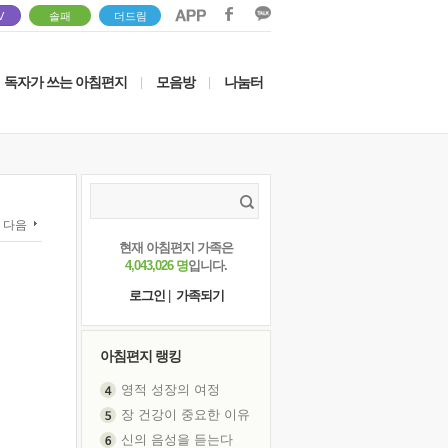
V
솔패
더드림
독자가 쓰는 아침편지
모음방
나눔터
|
|
다음
현재 아침편지 가족은
4,043,026 명
입니다.
로그인
|
가족되기
아침편지 랭킹
영적 성장의 여정
장 건강이 중요한 이유
신의 음성을 듣는다