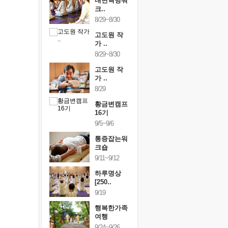
건강명상법
내면혁명워
건강명상
..
크..
스..
/9~10/10
8/29~8/30
10/9~10/10
내면혁명워
고도원 작
내면혁명
..
가 ..
크..
/17~10/18
8/29~8/30
10/17~10/18
황금변캠프
고도원 작
황금변캠
7기
가 ..
17기
/30~10/31
8/29
10/30~10/31
통증잡는워
황금변캠프
통증잡는
크숍
16기
크숍
/7~11/8
9/5~9/6
11/7~11/8
내면혁명워
통증잡는워
내면혁명
..
크숍
크..
/12~12/13
9/11~9/12
12/12~12/13
하루명상
[250..
9/19
행복한가족
여행
9/24~9/26