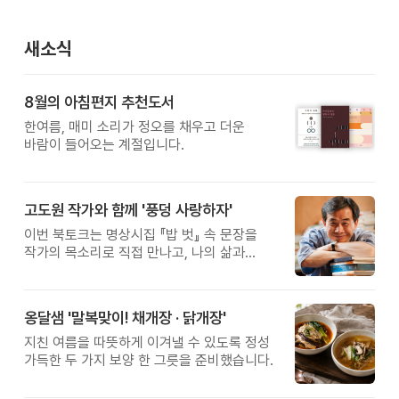
새소식
8월의 아침편지 추천도서
한여름, 매미 소리가 정오를 채우고 더운
바람이 들어오는 계절입니다.
고도원 작가와 함께 '풍덩 사랑하자'
이번 북토크는 명상시집 『밥 벗』 속 문장을
작가의 목소리로 직접 만나고, 나의 삶과
관계를 잠시 돌아보는 시간입니다.
옹달샘 '말복맞이! 채개장 · 닭개장'
지친 여름을 따뜻하게 이겨낼 수 있도록 정성
가득한 두 가지 보양 한 그릇을 준비했습니다.