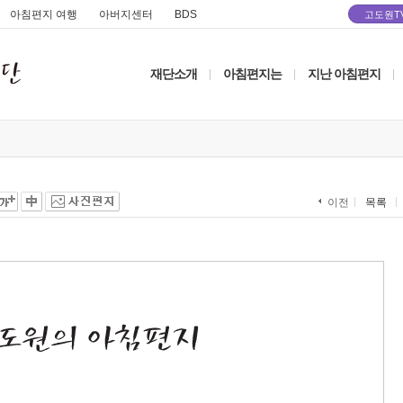
아침편지 여행
아버지센터
BDS
고도원T
재단소개
아침편지는
지난 아침편지
|
|
|
목록
이전