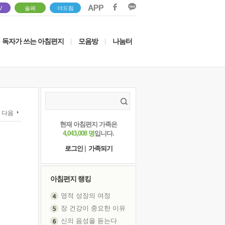
V
솔패
더드림
독자가 쓰는 아침편지
모음방
나눔터
|
|
다음
현재 아침편지 가족은
4,043,008 명
입니다.
로그인
|
가족되기
아침편지 랭킹
영적 성장의 여정
장 건강이 중요한 이유
신의 음성을 듣는다