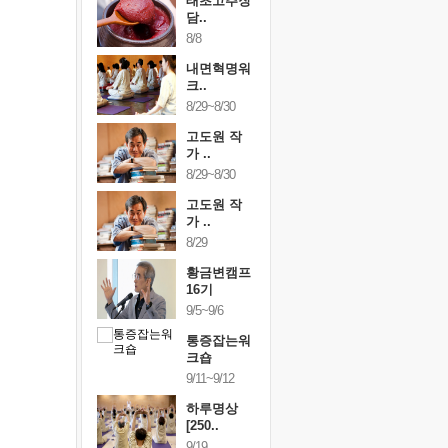
행복한가족
태초고추장
행복한가
여행
담..
여행
24~9/26
8/8
9/24~9/26
건강명상법
내면혁명워
건강명상
..
크..
스..
/9~10/10
8/29~8/30
10/9~10/10
내면혁명워
고도원 작
내면혁명
..
가 ..
크..
/17~10/18
8/29~8/30
10/17~10/18
황금변캠프
고도원 작
황금변캠
7기
가 ..
17기
/30~10/31
8/29
10/30~10/31
통증잡는워
황금변캠프
통증잡는
크숍
16기
크숍
/7~11/8
9/5~9/6
11/7~11/8
내면혁명워
통증잡는워
내면혁명
..
크숍
크..
/12~12/13
9/11~9/12
12/12~12/13
하루명상
[250..
9/19