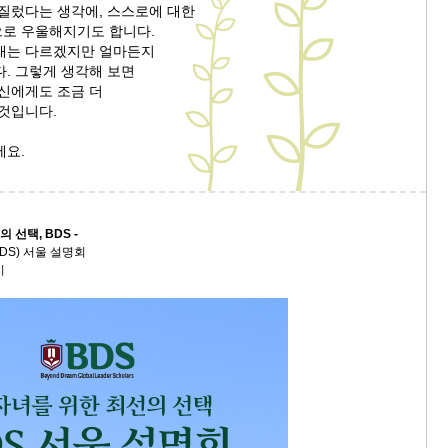
저질렀다는 생각에, 스스로에 대한
로 우울해지기도 합니다.
9/
태는 다르겠지만 얼마든지
. 그렇게 생각해 보면
스
자신에게도 조금 더
10
 것입니다.
세요.
크
10
1
 선택, BDS -
10
DS) 서울 설명회
시
11
크
12