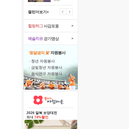
캘린더보기+
힐링허그
사감포옹
>
예술치유
걷기명상
>
'옹달샘의 꽃'
자원봉사
· 청년 자원봉사
· 금빛청년 자원봉사
· 음식연구 자원봉사
2026 말복 보양대전
최대
74%할인