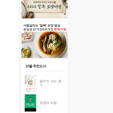
사람살리는 '말복' 보양 밥상
옹달샘 닭개장&채개장
한정수량
12월 추천도서
끝까지 쓰는 용
기
영양의 비밀