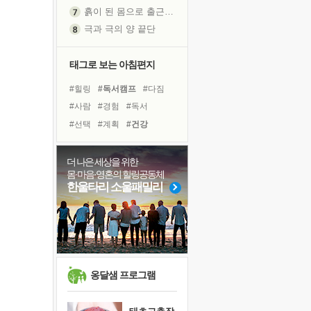
흙이 된 몸으로 출근하는 여자
극과 극의 양 끝단
내가 '나다움'을 찾는 길
피해 갈 수 없는 사건들
태그로 보는 아침편지
처음 손을 잡았던 날
#힐링
#독서캠프
#다짐
꿈이 실제가 되는 것
#사람
#경험
#독서
'말 타는 법'을 먼저
#선택
#계획
#건강
졸업식 사진을 보며
#링컨학교
#도움
#희망
극심한 변비, 어깨결림, 수면 장애
#극복
#친구
#나눔
더 나은 세상을 위한
아픈 아버지를 위한 공간 설계
몸·마음·영혼의 힐링공동체
#위기
#비전캠프
보고 싶은 어머니
한울타리 소울패밀리
#면역력
#리더
유년 시절의 부산 영도 바다
#바이러스
#아이들
못된 꼰대들
#유튜브
#삶
#명상
거울 속의 나
희망이란
'모른다'는 것
옹달샘 프로그램
귀를 열고 마음을 내어주고