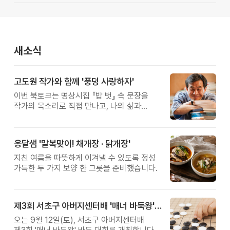
새소식
고도원 작가와 함께 '풍덩 사랑하자'
이번 북토크는 명상시집 『밥 벗』 속 문장을
작가의 목소리로 직접 만나고, 나의 삶과
관계를 잠시 돌아보는 시간입니다.
옹달샘 '말복맞이! 채개장 · 닭개장'
지친 여름을 따뜻하게 이겨낼 수 있도록 정성
가득한 두 가지 보양 한 그릇을 준비했습니다.
제3회 서초구 아버지센터배 '매너 바둑왕' 대회
오는 9월 12일(토), 서초구 아버지센터배