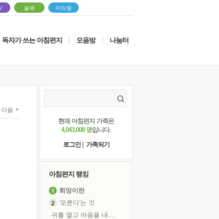
V
솔패
더드림
독자가 쓰는 아침편지
모음방
나눔터
|
|
다음
현재 아침편지 가족은
4,043,008 명
입니다.
로그인
|
가족되기
아침편지 랭킹
희망이란
'모른다'는 것
귀를 열고 마음을 내어주고