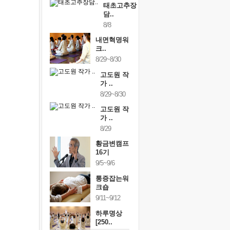
태초고추장
담..
8/8
내면혁명워
크..
8/29~8/30
고도원 작
가 ..
8/29~8/30
고도원 작
가 ..
8/29
황금변캠프
16기
9/5~9/6
통증잡는워
크숍
9/11~9/12
하루명상
[250..