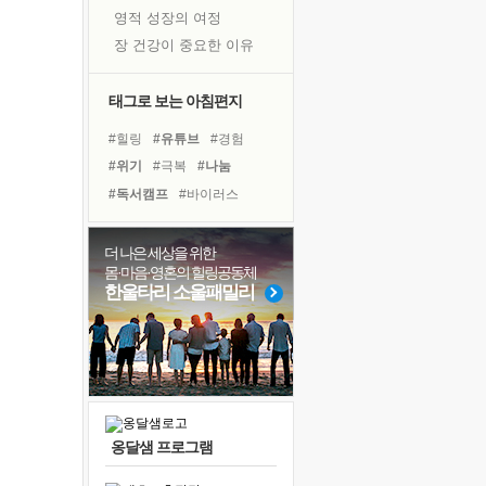
영적 성장의 여정
장 건강이 중요한 이유
신의 음성을 듣는다
흙이 된 몸으로 출근하는 여자
태그로 보는 아침편지
극과 극의 양 끝단
#힐링
#유튜브
#경험
내가 '나다움'을 찾는 길
#위기
#극복
#나눔
피해 갈 수 없는 사건들
#독서캠프
#바이러스
처음 손을 잡았던 날
#건강
#친구
#삶
꿈이 실제가 되는 것
#비전캠프
#아이들
더 나은 세상을 위한
'말 타는 법'을 먼저
몸·마음·영혼의 힐링공동체
#계획
#링컨학교
#선택
졸업식 사진을 보며
한울타리 소울패밀리
#희망
#독서
#도움
아픈 아버지를 위한 공간 설계
#사람
#면역력
#다짐
극심한 변비, 어깨결림, 수면 장애
#리더
#명상
보고 싶은 어머니
유년 시절의 부산 영도 바다
못된 꼰대들
옹달샘 프로그램
거울 속의 나