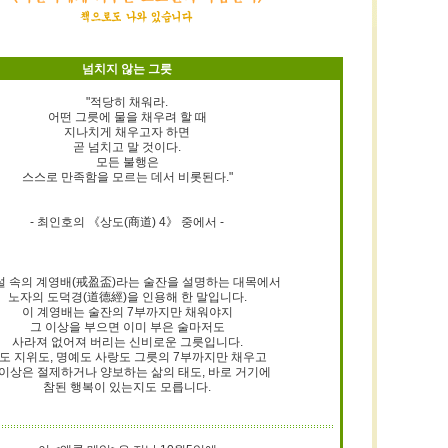
넘치지 않는 그릇
"적당히 채워라.
어떤 그릇에 물을 채우려 할 때
지나치게 채우고자 하면
곧 넘치고 말 것이다.
모든 불행은
스스로 만족함을 모르는 데서 비롯된다."
- 최인호의 《상도(商道) 4》 중에서 -
소설 속의 계영배(戒盈盃)라는 술잔을 설명하는 대목에서
노자의 도덕경(道德經)을 인용해 한 말입니다.
이 계영배는 술잔의 7부까지만 채워야지
그 이상을 부으면 이미 부은 술마저도
사라져 없어져 버리는 신비로운 그릇입니다.
도 지위도, 명예도 사랑도 그릇의 7부까지만 채우고
 이상은 절제하거나 양보하는 삶의 태도, 바로 거기에
참된 행복이 있는지도 모릅니다.