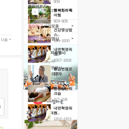
9/19
캘린더보기+
행복한가족
여행
9/24~9/26
힐링허그
사감포옹
>
건강명상법
스..
예술치유
걷기명상
>
다음
10/9~10/10
내면혁명워
'옹달샘의 꽃'
자원봉사
크..
10/17~10/18
· 청년 자원봉사
· 금빛청년 자원봉사
황금변캠프
· 음식연구 자원봉사
17기
10/30~10/31
통증잡는워
크숍
11/7~11/8
내면혁명워
크..
2026 말복 보양대전
최대
74%할인
12/12~12/13