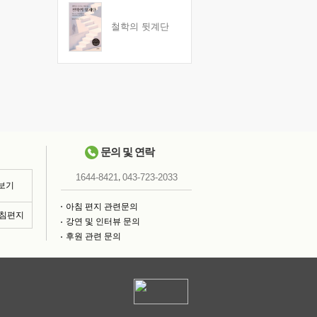
철학의 뒷계단
문의 및 연락
,
1644-8421
043-723-2033
 보기
아침 편지 관련문의
아침편지
강연 및 인터뷰 문의
후원 관련 문의