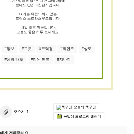
이 <앵콜 메일>은 지난 10월5일에
보내드렸던 아침편지입니다.
여기는 유럽의회가 있는
프랑스 스트라스부르입니다.
내일 오후 귀국합니다.
오늘도 좋은 하루 보내세요.
#양보
#그릇
#도덕경
#최인호
#상도
#삶의 태도
#참된 행복
#지나침
오늘의 책구경
모으기
1
옹달샘 프로그램 캘린더
에게 전해주세요.