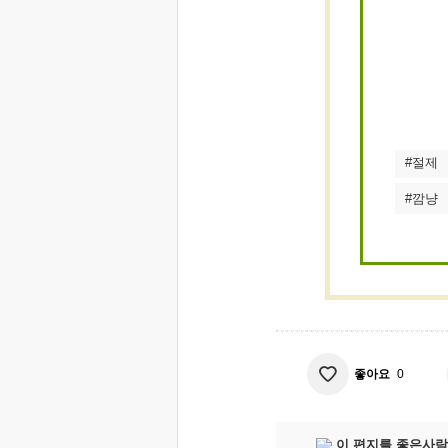
#절제
#깜냥
좋아요
0
이 편지를 좋은사람