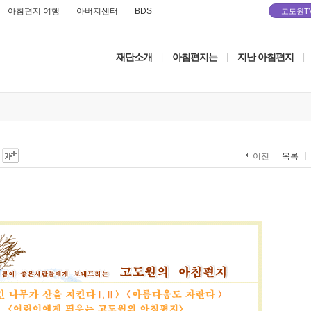
아침편지 여행
아버지센터
BDS
고도원T
재단소개
아침편지는
지난 아침편지
|
|
|
목록
이전