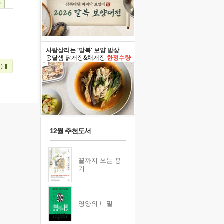
)
사람살리는 '말복' 보양 밥상
옹달샘 닭개장&채개장
한정수량
)
12월 추천도서
끝까지 쓰는 용
기
영양의 비밀