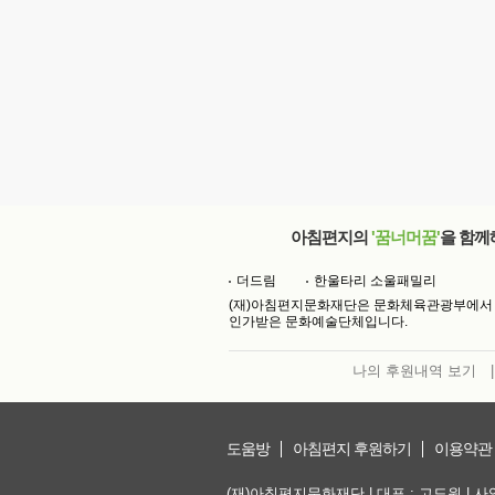
아침편지의
'꿈너머꿈'
을 함께
더드림
한울타리 소울패밀리
(재)아침편지문화재단은 문화체육관광부에서
인가받은 문화예술단체입니다.
나의 후원내역 보기
|
도움방
아침편지 후원하기
이용약관
(재)아침편지문화재단 | 대표 : 고도원 | 사업자