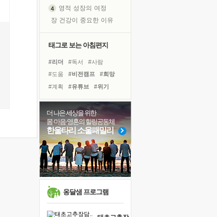
영적 성장의 여정
장 건강이 중요한 이유
신의 음성을 듣는다
흙이 된 몸으로 출근하는 여자
태그로 보는 아침편지
극과 극의 양 끝단
#리더
#독서
#사람
내가 '나다움'을 찾는 길
#도움
#비전캠프
#희망
피해 갈 수 없는 사건들
#계획
#유튜브
#위기
처음 손을 잡았던 날
#다짐
#친구
#면역력
꿈이 실제가 되는 것
#나눔
#독서캠프
더 나은 세상을 위한
'말 타는 법'을 먼저
몸·마음·영혼의 힐링공동체
#링컨학교
#삶
졸업식 사진을 보며
한울타리 소울패밀리
#바이러스
#명상
#건강
아픈 아버지를 위한 공간 설계
#극복
#힐링
#경험
극심한 변비, 어깨결림, 수면 장애
#선택
#아이들
보고 싶은 어머니
유년 시절의 부산 영도 바다
못된 꼰대들
옹달샘 프로그램
거울 속의 나