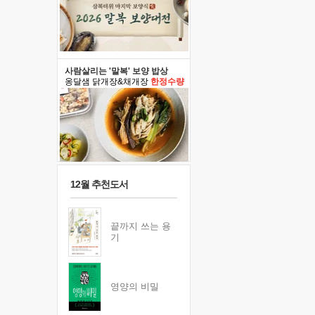
사람살리는 '말복' 보양 밥상
옹달샘 닭개장&채개장
한정수량
12월 추천도서
끝까지 쓰는 용
기
영양의 비밀