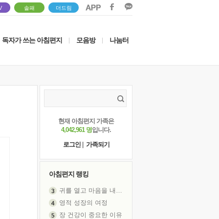
V
솔패
더드림
독자가 쓰는 아침편지
모음방
나눔터
|
|
현재 아침편지 가족은
4,042,961 명
입니다.
로그인
|
가족되기
아침편지 랭킹
귀를 열고 마음을 내어주고
영적 성장의 여정
장 건강이 중요한 이유