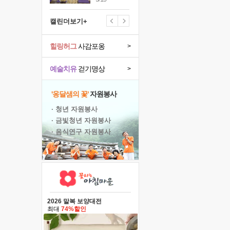
캘린더보기+
힐링허그
사감포옹
>
예술치유
걷기명상
>
'옹달샘의 꽃'
자원봉사
· 청년 자원봉사
· 금빛청년 자원봉사
· 음식연구 자원봉사
2026 말복 보양대전
최대
74%할인