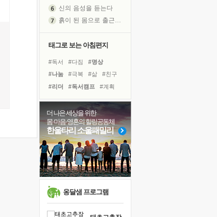
신의 음성을 듣는다
흙이 된 몸으로 출근하는 여자
극과 극의 양 끝단
내가 '나다움'을 찾는 길
태그로 보는 아침편지
피해 갈 수 없는 사건들
#독서
#다짐
#명상
처음 손을 잡았던 날
#나눔
#극복
#삶
#친구
꿈이 실제가 되는 것
#리더
#독서캠프
#계획
'말 타는 법'을 먼저
#도움
#경험
#위기
아픈 아버지를 위한 공간 설계
#사람
#선택
#링컨학교
더 나은 세상을 위한
졸업식 사진을 보며
몸·마음·영혼의 힐링공동체
#비전캠프
#희망
극심한 변비, 어깨결림, 수면 장애
한울타리 소울패밀리
#면역력
#힐링
#아이들
보고 싶은 어머니
#건강
#바이러스
마음이 멈춰 버린 곳
#유튜브
유년 시절의 부산 영도 바다
못된 꼰대들
희망이란
옹달샘 프로그램
'모른다'는 것