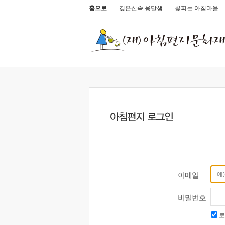
홈으로
깊은산속 옹달샘
꽃피는 아침마을
이메일
비밀번호
로