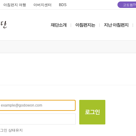
아침편지 여행
아버지센터
BDS
고도원T
재단소개
아침편지는
지난 아침편지
|
|
|
그인 상태유지