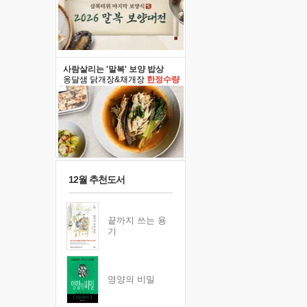
사람살리는 '말복' 보양 밥상
옹달샘 닭개장&채개장
한정수량
12월 추천도서
끝까지 쓰는 용
기
영양의 비밀