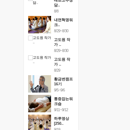
행복한가족
태초고추장
행복한가
여행
담..
여행
24~9/26
8/8
9/24~9/26
건강명상법
내면혁명워
건강명상
..
크..
스..
/9~10/10
8/29~8/30
10/9~10/10
내면혁명워
고도원 작
내면혁명
..
가 ..
크..
/17~10/18
8/29~8/30
10/17~10/18
황금변캠프
고도원 작
황금변캠
7기
가 ..
17기
/30~10/31
8/29
10/30~10/31
통증잡는워
황금변캠프
통증잡는
크숍
16기
크숍
/7~11/8
9/5~9/6
11/7~11/8
내면혁명워
통증잡는워
내면혁명
..
크숍
크..
/12~12/13
9/11~9/12
12/12~12/13
하루명상
[250..
9/19