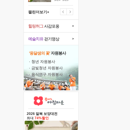
캘린더보기+
힐링허그
사감포옹
>
예술치유
걷기명상
>
'옹달샘의 꽃'
자원봉사
· 청년 자원봉사
· 금빛청년 자원봉사
· 음식연구 자원봉사
2026 말복 보양대전
최대
74%할인