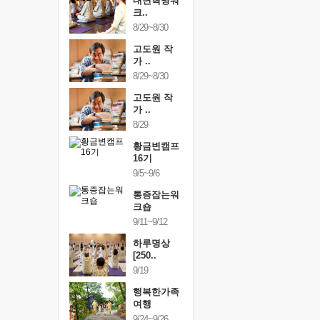
건강명상법
내면혁명워
건강명상
..
크..
스..
/9~10/10
8/29~8/30
10/9~10/10
내면혁명워
고도원 작
내면혁명
..
가 ..
크..
/17~10/18
8/29~8/30
10/17~10/18
황금변캠프
고도원 작
황금변캠
7기
가 ..
17기
/30~10/31
8/29
10/30~10/31
통증잡는워
황금변캠프
통증잡는
크숍
16기
크숍
/7~11/8
9/5~9/6
11/7~11/8
내면혁명워
통증잡는워
내면혁명
..
크숍
크..
/12~12/13
9/11~9/12
12/12~12/13
하루명상
[250..
9/19
행복한가족
여행
9/24~9/26