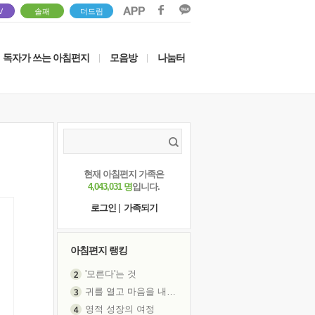
V
솔패
더드림
독자가 쓰는 아침편지
모음방
나눔터
|
|
현재 아침편지 가족은
4,043,031 명
입니다.
로그인
|
가족되기
아침편지 랭킹
'모른다'는 것
귀를 열고 마음을 내어주고
영적 성장의 여정