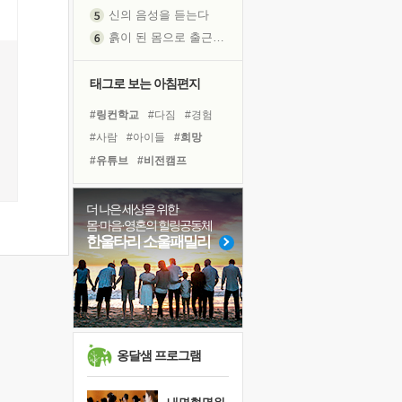
신의 음성을 듣는다
흙이 된 몸으로 출근하는 여자
극과 극의 양 끝단
내가 '나다움'을 찾는 길
태그로 보는 아침편지
피해 갈 수 없는 사건들
#링컨학교
#다짐
#경험
처음 손을 잡았던 날
#사람
#아이들
#희망
꿈이 실제가 되는 것
#유튜브
#비전캠프
'말 타는 법'을 먼저
#명상
#선택
#건강
졸업식 사진을 보며
#독서캠프
#위기
더 나은 세상을 위한
극심한 변비, 어깨결림, 수면 장애
몸·마음·영혼의 힐링공동체
#면역력
#바이러스
아픈 아버지를 위한 공간 설계
한울타리 소울패밀리
#독서
#계획
#힐링
슬럼프
#극복
#친구
#리더
보고 싶은 어머니
#나눔
#삶
#도움
유년 시절의 부산 영도 바다
못된 꼰대들
너무 황홀한 꽃들이여!
옹달샘 프로그램
희망이란
'모른다'는 것