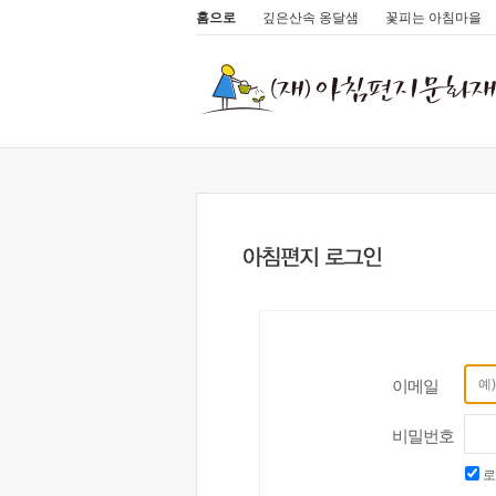
홈으로
깊은산속 옹달샘
꽃피는 아침마을
이메일
비밀번호
로