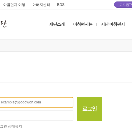
아침편지 여행
아버지센터
BDS
고도원T
재단소개
아침편지는
지난 아침편지
|
|
|
그인 상태유지