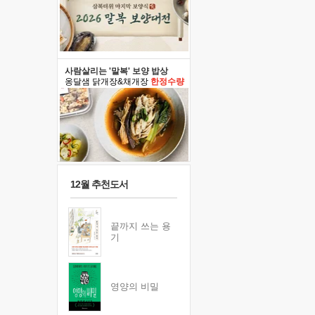
사람살리는 '말복' 보양 밥상
옹달샘 닭개장&채개장
한정수량
12월 추천도서
끝까지 쓰는 용
기
영양의 비밀