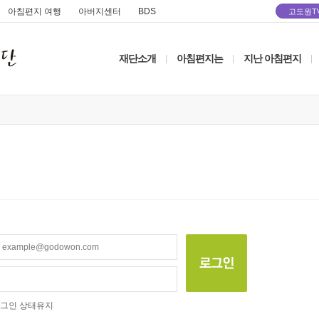
아침편지 여행
아버지센터
BDS
고도원T
재단소개
아침편지는
지난 아침편지
|
|
|
그인 상태유지