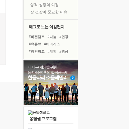
영적 성장의 여정
장 건강이 중요한 이유
신의 음성을 듣는다
흙이 된 몸으로 출근하는 여자
태그로 보는 아침편지
극과 극의 양 끝단
#비전캠프
#나눔
#건강
내가 '나다움'을 찾는 길
#유튜브
#바이러스
피해 갈 수 없는 사건들
#링컨학교
#계획
#명상
처음 손을 잡았던 날
#힐링
#아이들
#선택
꿈이 실제가 되는 것
#희망
#위기
#독서
더 나은 세상을 위한
'말 타는 법'을 먼저
몸·마음·영혼의 힐링공동체
#리더
#다짐
#친구
아픈 아버지를 위한 공간 설계
한울타리 소울패밀리
#극복
#삶
#경험
#도움
졸업식 사진을 보며
#독서캠프
#사람
극심한 변비, 어깨결림, 수면 장애
#면역력
보고 싶은 어머니
마음이 멈춰 버린 곳
유년 시절의 부산 영도 바다
옹달샘 프로그램
못된 꼰대들