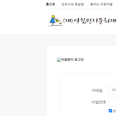
홈으로
깊은산속 옹달샘
꽃피는 아침마을
이메일
비밀번호
로