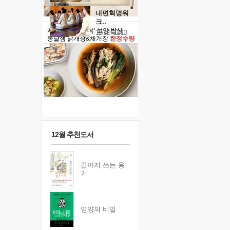
내면혁명워
크..
사람살리는 '말복' 보양 밥상
12/12~12/13
옹달샘 닭개장&채개장
한정수량
12월 추천도서
끝까지 쓰는 용
기
영양의 비밀