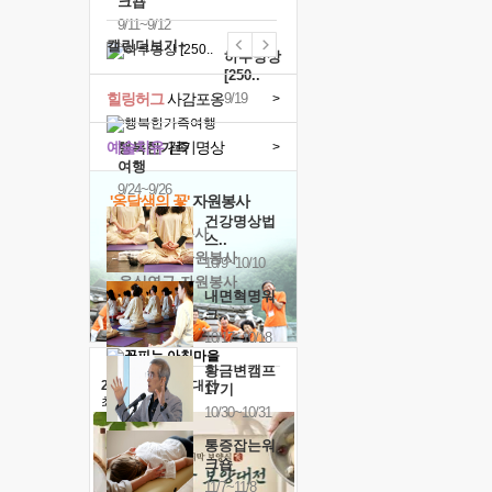
크숍
9/11~9/12
캘린더보기+
하루명상
[250..
힐링허그
사감포옹
9/19
>
예술치유
걷기명상
>
행복한가족
여행
9/24~9/26
'옹달샘의 꽃'
자원봉사
건강명상법
· 청년 자원봉사
스..
· 금빛청년 자원봉사
10/9~10/10
· 음식연구 자원봉사
내면혁명워
크..
10/17~10/18
황금변캠프
2026 말복 보양대전
17기
최대
74%할인
10/30~10/31
통증잡는워
크숍
11/7~11/8