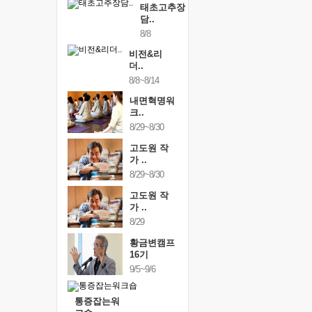
태초고추장
담..
8/8
비전&리
더..
8/8~8/14
내면혁명워
크..
8/29~8/30
고도원 작
가 ..
8/29~8/30
고도원 작
가 ..
8/29
황금변캠프
16기
9/5~9/6
통증잡는워