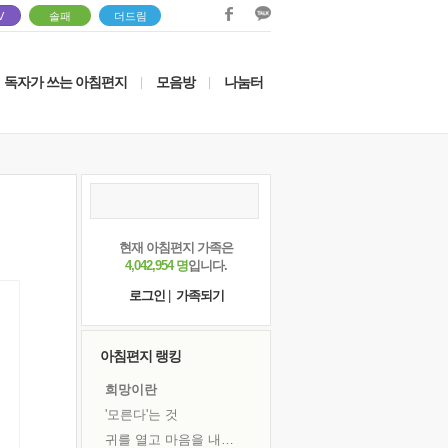
V
솔패
더드림
독자가 쓰는 아침편지
모음방
나눔터
|
|
현재 아침편지 가족은
4,042,954 명
입니다.
로그인
|
가족되기
아침편지 랭킹
희망이란
'모른다'는 것
귀를 열고 마음을 내어주고