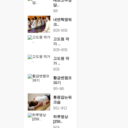
행복한가족
태초고추장
행복한가
여행
담..
여행
24~9/26
8/8
9/24~9/26
건강명상법
내면혁명워
건강명상
..
크..
스..
/9~10/10
8/29~8/30
10/9~10/10
내면혁명워
고도원 작
내면혁명
..
가 ..
크..
/17~10/18
8/29~8/30
10/17~10/18
황금변캠프
고도원 작
황금변캠
7기
가 ..
17기
/30~10/31
8/29
10/30~10/31
통증잡는워
황금변캠프
통증잡는
크숍
16기
크숍
/7~11/8
9/5~9/6
11/7~11/8
내면혁명워
통증잡는워
내면혁명
..
크숍
크..
/12~12/13
9/11~9/12
12/12~12/13
하루명상
[250..
9/19