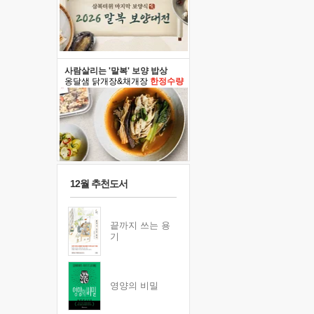
사람살리는 '말복' 보양 밥상
옹달샘 닭개장&채개장
한정수량
12월 추천도서
끝까지 쓰는 용
기
영양의 비밀