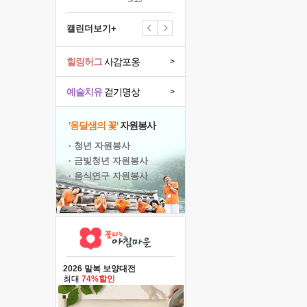
캘린더보기+
힐링허그
사감포옹
>
예술치유
걷기명상
>
'옹달샘의 꽃'
자원봉사
· 청년 자원봉사
· 금빛청년 자원봉사
· 음식연구 자원봉사
2026 말복 보양대전
최대
74%할인