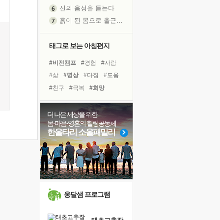
신의 음성을 듣는다
흙이 된 몸으로 출근하는 여자
극과 극의 양 끝단
내가 '나다움'을 찾는 길
태그로 보는 아침편지
피해 갈 수 없는 사건들
#비전캠프
#경험
#사람
처음 손을 잡았던 날
#삶
#명상
#다짐
#도움
꿈이 실제가 되는 것
#친구
#극복
#희망
'말 타는 법'을 먼저
#위기
#건강
#독서
졸업식 사진을 보며
#바이러스
#링컨학교
더 나은 세상을 위한
아픈 아버지를 위한 공간 설계
몸·마음·영혼의 힐링공동체
#리더
#계획
#나눔
극심한 변비, 어깨결림, 수면 장애
한울타리 소울패밀리
#독서캠프
#유튜브
보고 싶은 어머니
#아이들
#힐링
#면역력
유년 시절의 부산 영도 바다
#선택
못된 꼰대들
거울 속의 나
희망이란
옹달샘 프로그램
'모른다'는 것