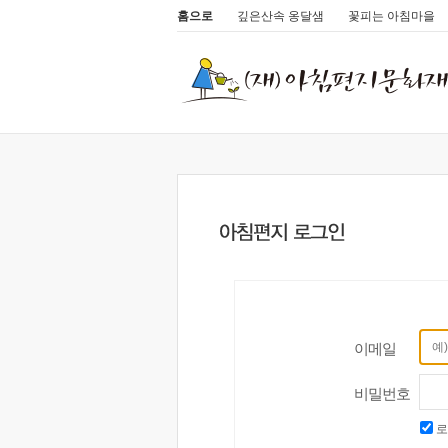
홈으로
깊은산속 옹달샘
꽃피는 아침마을
이메일
비밀번호
로