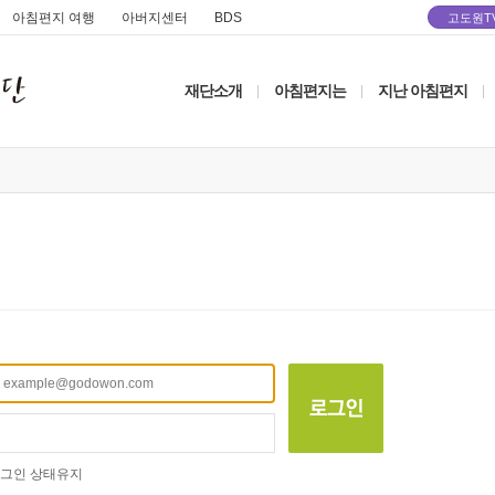
아침편지 여행
아버지센터
BDS
고도원T
재단소개
아침편지는
지난 아침편지
|
|
|
그인 상태유지