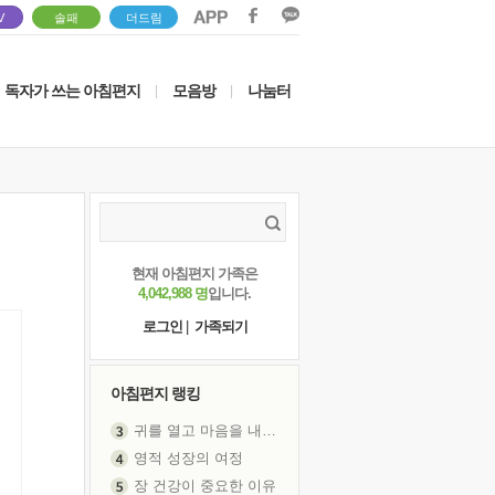
V
솔패
더드림
독자가 쓰는 아침편지
모음방
나눔터
|
|
현재 아침편지 가족은
4,042,988 명
입니다.
로그인
|
가족되기
아침편지 랭킹
귀를 열고 마음을 내어주고
영적 성장의 여정
장 건강이 중요한 이유