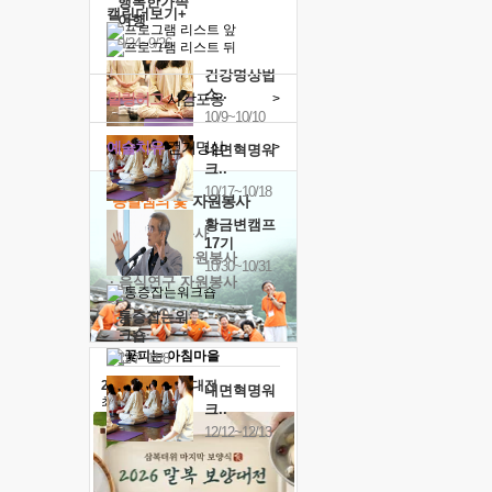
행복한가족
캘린더보기+
여행
9/24~9/26
건강명상법
스..
힐링허그
사감포옹
>
10/9~10/10
예술치유
걷기명상
>
내면혁명워
크..
10/17~10/18
'옹달샘의 꽃'
자원봉사
황금변캠프
· 청년 자원봉사
17기
· 금빛청년 자원봉사
10/30~10/31
· 음식연구 자원봉사
통증잡는워
크숍
11/7~11/8
2026 말복 보양대전
내면혁명워
최대
74%할인
크..
12/12~12/13