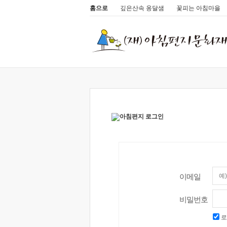
홈으로
깊은산속 옹달샘
꽃피는 아침마을
이메일
비밀번호
로