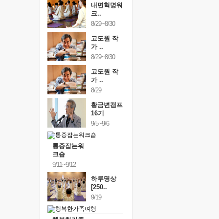
내면혁명워
크..
8/29~8/30
고도원 작
가 ..
8/29~8/30
고도원 작
가 ..
8/29
황금변캠프
16기
9/5~9/6
통증잡는워
크숍
9/11~9/12
하루명상
[250..
9/19