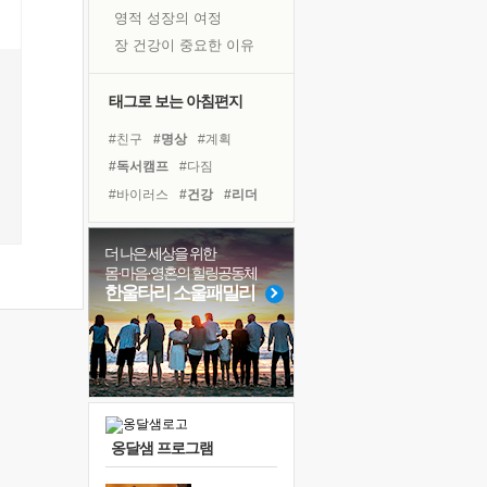
영적 성장의 여정
장 건강이 중요한 이유
신의 음성을 듣는다
흙이 된 몸으로 출근하는 여자
태그로 보는 아침편지
극과 극의 양 끝단
#친구
#명상
#계획
내가 '나다움'을 찾는 길
#독서캠프
#다짐
피해 갈 수 없는 사건들
#바이러스
#건강
#리더
처음 손을 잡았던 날
#면역력
#도움
#희망
꿈이 실제가 되는 것
#아이들
#선택
더 나은 세상을 위한
'말 타는 법'을 먼저
몸·마음·영혼의 힐링공동체
#비전캠프
#나눔
졸업식 사진을 보며
한울타리 소울패밀리
#링컨학교
#사람
#힐링
극심한 변비, 어깨결림, 수면 장애
#독서
#경험
#위기
아픈 아버지를 위한 공간 설계
#극복
#삶
#유튜브
슬럼프
보고 싶은 어머니
유년 시절의 부산 영도 바다
옹달샘 프로그램
못된 꼰대들