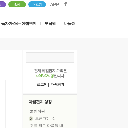
V
솔패
더드림
독자가 쓰는 아침편지
모음방
나눔터
|
|
현재 아침편지 가족은
4,043,024 명
입니다.
로그인
|
가족되기
아침편지 랭킹
희망이란
'모른다'는 것
귀를 열고 마음을 내어주고