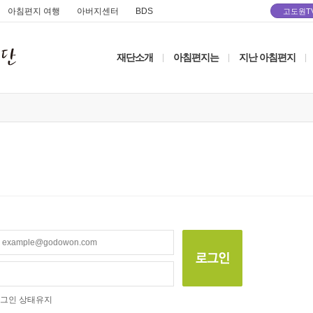
아침편지 여행
아버지센터
BDS
고도원T
재단소개
아침편지는
지난 아침편지
|
|
|
그인 상태유지