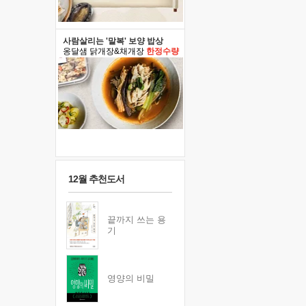
사람살리는 '말복' 보양 밥상
옹달샘 닭개장&채개장
한정수량
12월 추천도서
끝까지 쓰는 용
기
영양의 비밀