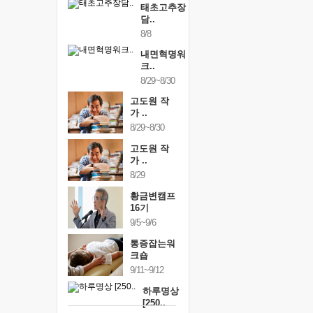
태초고추장
담..
8/8
내면혁명워
크..
8/29~8/30
고도원 작
가 ..
8/29~8/30
고도원 작
가 ..
8/29
황금변캠프
16기
9/5~9/6
통증잡는워
크숍
9/11~9/12
하루명상
[250..