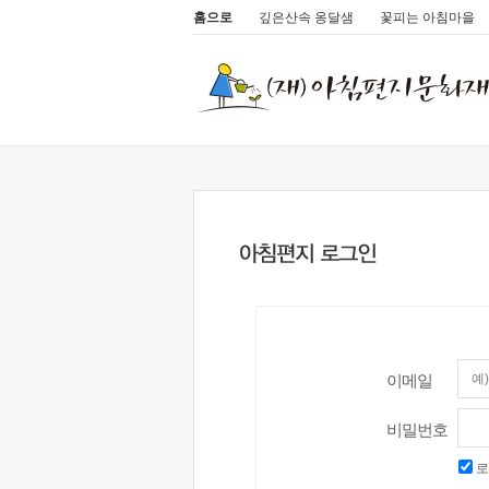
홈으로
깊은산속 옹달샘
꽃피는 아침마을
이메일
비밀번호
로