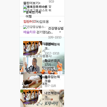
9/19
캘린더보기+
행복한가족
여행
힐링허그
사감포옹
9/24~9/26
>
건강명상법
예술치유
걷기명상
>
스..
10/9~10/10
'옹달샘의 꽃'
자원봉사
내면혁명워
크..
· 청년 자원봉사
10/17~10/18
· 금빛청년 자원봉사
황금변캠프
· 음식연구 자원봉사
17기
10/30~10/31
통증잡는워
크숍
2026 말복 보양대전
11/7~11/8
최대
74%할인
내면혁명워
크..
12/12~12/13