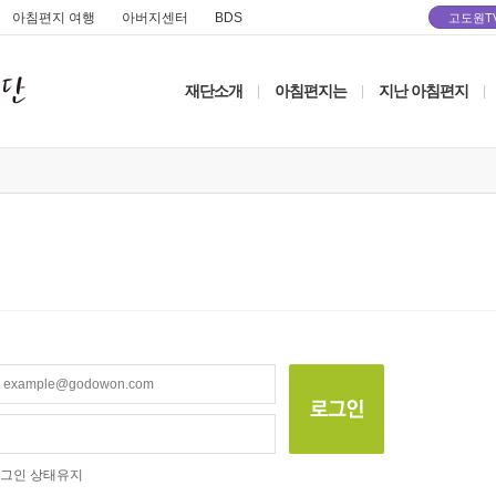
아침편지 여행
아버지센터
BDS
고도원T
재단소개
아침편지는
지난 아침편지
|
|
|
그인 상태유지