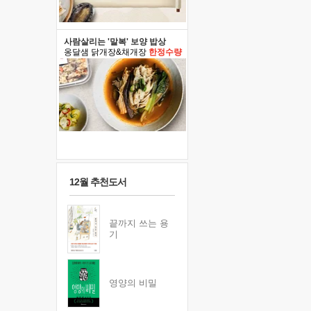
사람살리는 '말복' 보양 밥상
옹달샘 닭개장&채개장
한정수량
12월 추천도서
끝까지 쓰는 용
기
영양의 비밀