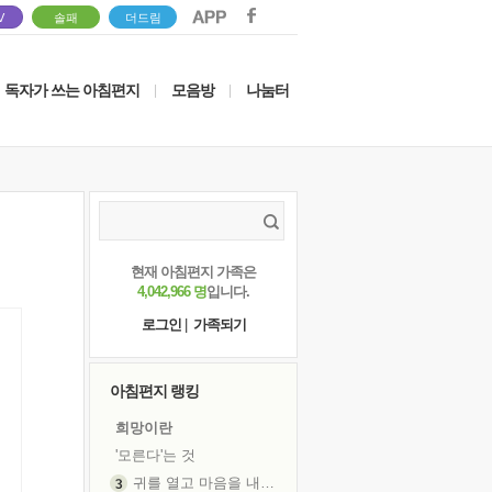
V
솔패
더드림
독자가 쓰는 아침편지
모음방
나눔터
|
|
현재 아침편지 가족은
4,042,966 명
입니다.
로그인
|
가족되기
아침편지 랭킹
희망이란
'모른다'는 것
귀를 열고 마음을 내어주고