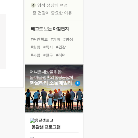
영적 성장의 여정
장 건강이 중요한 이유
신의 음성을 듣는다
흙이 된 몸으로 출근하는 여자
태그로 보는 아침편지
극과 극의 양 끝단
#링컨학교
#계획
#명상
내가 '나다움'을 찾는 길
#힐링
#독서
#건강
피해 갈 수 없는 사건들
#사람
#친구
#리더
처음 손을 잡았던 날
#경험
#삶
#비전캠프
꿈이 실제가 되는 것
#아이들
#바이러스
더 나은 세상을 위한
'말 타는 법'을 먼저
몸·마음·영혼의 힐링공동체
#극복
#다짐
#도움
졸업식 사진을 보며
한울타리 소울패밀리
#나눔
#희망
#선택
아픈 아버지를 위한 공간 설계
#위기
#독서캠프
극심한 변비, 어깨결림, 수면 장애
#면역력
#유튜브
보고 싶은 어머니
유년 시절의 부산 영도 바다
못된 꼰대들
옹달샘 프로그램
거울 속의 나