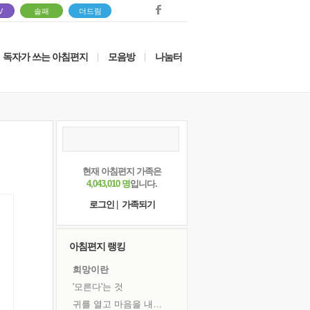
V
솔패
더드림
독자가 쓰는 아침편지
모음방
나눔터
|
|
현재 아침편지 가족은
4,043,010 명
입니다.
로그인
|
가족되기
아침편지 랭킹
희망이란
'모른다'는 것
귀를 열고 마음을 내어주고