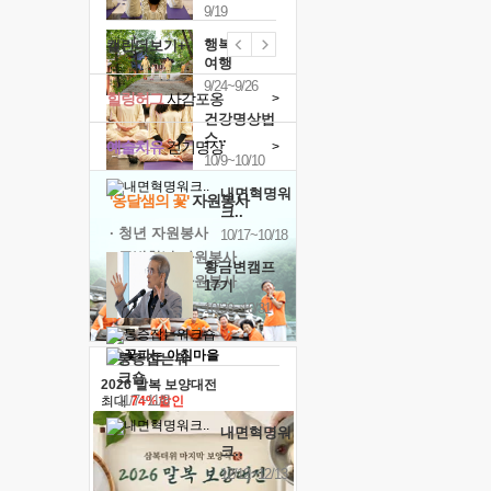
9/19
행복한가족
캘린더보기+
여행
9/24~9/26
힐링허그
사감포옹
>
건강명상법
스..
예술치유
걷기명상
>
10/9~10/10
내면혁명워
'옹달샘의 꽃'
자원봉사
크..
· 청년 자원봉사
10/17~10/18
· 금빛청년 자원봉사
황금변캠프
· 음식연구 자원봉사
17기
10/30~10/31
통증잡는워
크숍
2026 말복 보양대전
11/7~11/8
최대
74%할인
내면혁명워
크..
12/12~12/13