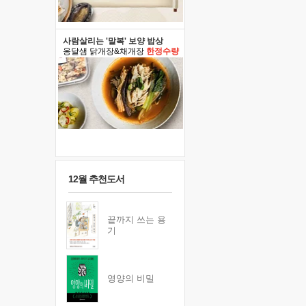
사람살리는 '말복' 보양 밥상
옹달샘 닭개장&채개장
한정수량
12월 추천도서
끝까지 쓰는 용
기
영양의 비밀