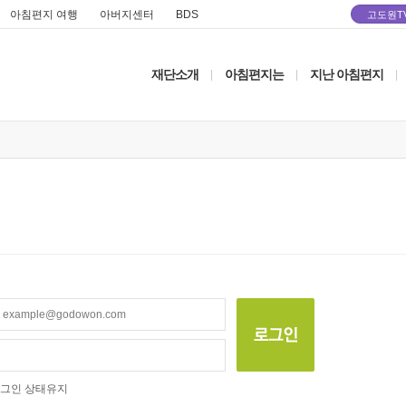
아침편지 여행
아버지센터
BDS
고도원T
재단소개
아침편지는
지난 아침편지
|
|
|
그인 상태유지