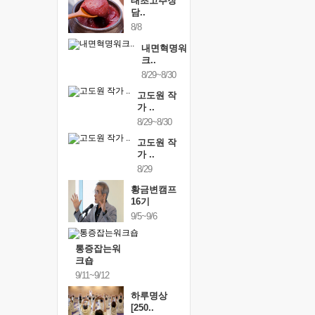
태초고추장
담..
8/8
내면혁명워
크..
8/29~8/30
고도원 작
가 ..
8/29~8/30
고도원 작
가 ..
8/29
황금변캠프
16기
9/5~9/6
통증잡는워
크숍
9/11~9/12
하루명상
[250..