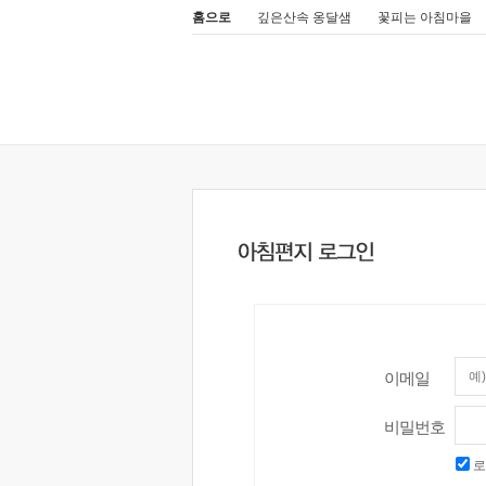
홈으로
깊은산속 옹달샘
꽃피는 아침마을
이메일
비밀번호
로