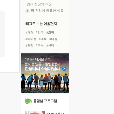
영적 성장의 여정
장 건강이 중요한 이유
신의 음성을 듣는다
흙이 된 몸으로 출근하는 여자
태그로 보는 아침편지
극과 극의 양 끝단
#경험
#친구
#희망
내가 '나다움'을 찾는 길
#아이들
#계획
#다짐
피해 갈 수 없는 사건들
#건강
#독서
#선택
처음 손을 잡았던 날
#나눔
#위기
#극복
꿈이 실제가 되는 것
#비전캠프
#명상
#사람
더 나은 세상을 위한
'말 타는 법'을 먼저
몸·마음·영혼의 힐링공동체
#유튜브
#면역력
졸업식 사진을 보며
한울타리 소울패밀리
#바이러스
#리더
#삶
극심한 변비, 어깨결림, 수면 장애
#도움
#링컨학교
#힐링
아픈 아버지를 위한 공간 설계
#독서캠프
보고 싶은 어머니
유년 시절의 부산 영도 바다
못된 꼰대들
옹달샘 프로그램
너무 황홀한 꽃들이여!