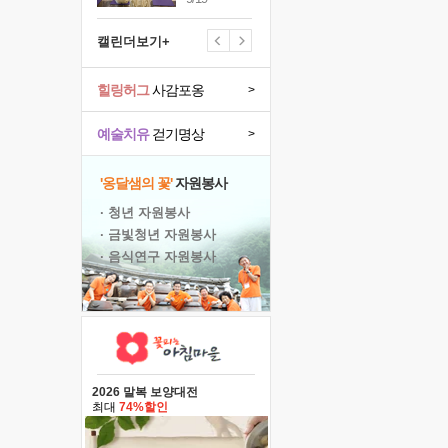
캘린더보기+
힐링허그
사감포옹
>
예술치유
걷기명상
>
'옹달샘의 꽃'
자원봉사
· 청년 자원봉사
· 금빛청년 자원봉사
· 음식연구 자원봉사
2026 말복 보양대전
최대
74%할인