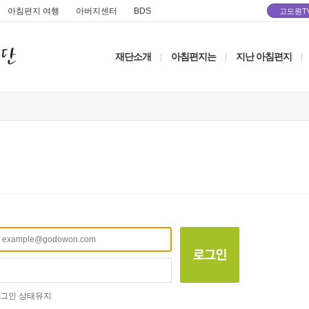
아침편지 여행
아버지센터
BDS
고도원T
재단소개
아침편지는
지난 아침편지
|
|
|
그인 상태유지