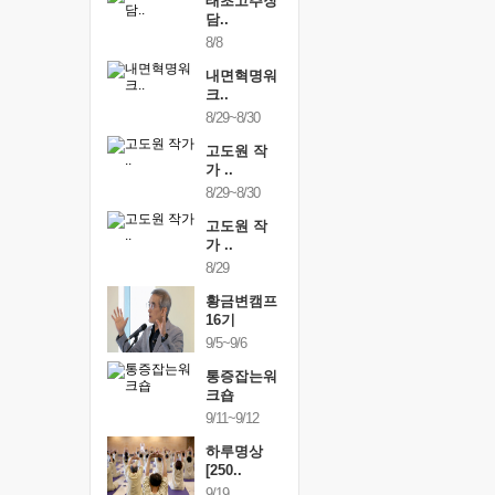
행복한가족
태초고추장
행복한가
여행
담..
여행
24~9/26
8/8
9/24~9/26
건강명상법
내면혁명워
건강명상
..
크..
스..
/9~10/10
8/29~8/30
10/9~10/10
내면혁명워
고도원 작
내면혁명
..
가 ..
크..
/17~10/18
8/29~8/30
10/17~10/18
황금변캠프
고도원 작
황금변캠
7기
가 ..
17기
/30~10/31
8/29
10/30~10/31
통증잡는워
황금변캠프
통증잡는
크숍
16기
크숍
/7~11/8
9/5~9/6
11/7~11/8
내면혁명워
통증잡는워
내면혁명
..
크숍
크..
/12~12/13
9/11~9/12
12/12~12/13
하루명상
[250..
9/19