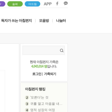
V
솔패
더드림
독자가 쓰는 아침편지
모음방
나눔터
|
|
현재 아침편지 가족은
4,043,014 명
입니다.
로그인
|
가족되기
아침편지 랭킹
'모른다'는 것
귀를 열고 마음을 내어주고
영적 성장의 여정
장 건강이 중요한 이유