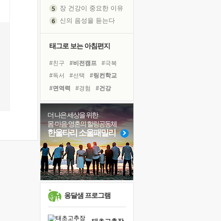
신의 음성을 듣는다
흙이 된 몸으로 출근하는 여자
극과 극의 양 끝단
태그로 보는 아침편지
내가 '나다움'을 찾는 길
피해 갈 수 없는 사건들
#친구
#비전캠프
#극복
처음 손을 잡았던 날
#독서
#선택
#링컨학교
꿈이 실제가 되는 것
#면역력
#경험
#건강
'말 타는 법'을 먼저
#사람
#나눔
#도움
졸업식 사진을 보며
#아이들
#계획
#위기
더 나은 세상을 위한
극심한 변비, 어깨결림, 수면 장애
몸·마음·영혼의 힐링공동체
#바이러스
#유튜브
한울타리 소울패밀리
아픈 아버지를 위한 공간 설계
#힐링
#명상
#다짐
#삶
슬럼프
#독서캠프
#희망
#리더
보고 싶은 어머니
유년 시절의 부산 영도 바다
못된 꼰대들
희망이란
옹달샘 프로그램
'모른다'는 것