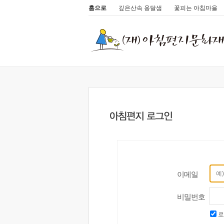
홈으로
깊은산속 옹달샘
꽃피는 아침마을
이메일
비밀번호
로