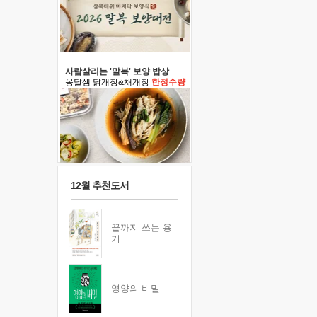
사람살리는 '말복' 보양 밥상
옹달샘 닭개장&채개장
한정수량
12월 추천도서
끝까지 쓰는 용
기
영양의 비밀