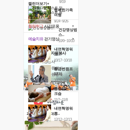
9/19
캘린더보기+
행복한가족
여행
9/24~9/26
힐링허그
사감포옹
>
건강명상법
스..
예술치유
걷기명상
>
10/9~10/10
내면혁명워
'옹달샘의 꽃'
자원봉사
크..
10/17~10/18
· 청년 자원봉사
· 금빛청년 자원봉사
황금변캠프
17기
· 음식연구 자원봉사
10/30~10/31
통증잡는워
크숍
11/7~11/8
내면혁명워
크..
2026 말복 보양대전
최대
74%할인
12/12~12/13