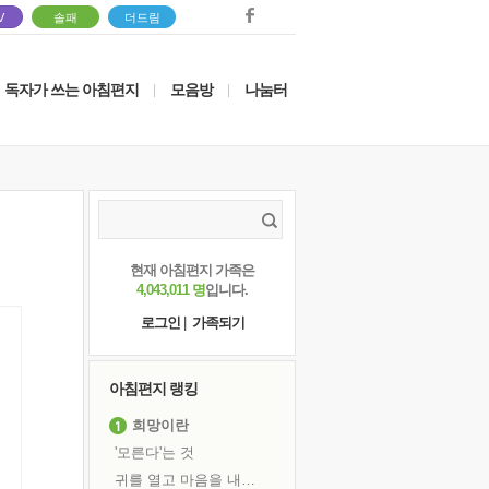
V
솔패
더드림
독자가 쓰는 아침편지
모음방
나눔터
|
|
현재 아침편지 가족은
4,043,011 명
입니다.
로그인
|
가족되기
아침편지 랭킹
희망이란
'모른다'는 것
귀를 열고 마음을 내어주고