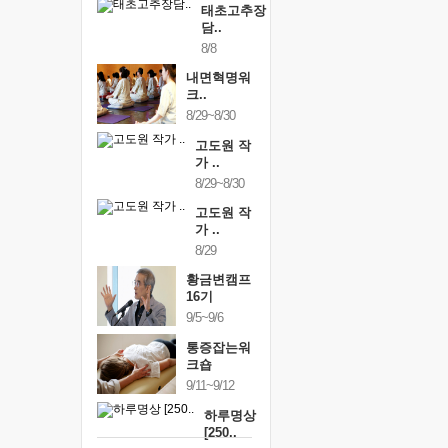
태초고추장
담..
8/8
내면혁명워
크..
8/29~8/30
고도원 작
가 ..
8/29~8/30
고도원 작
가 ..
8/29
황금변캠프
16기
9/5~9/6
통증잡는워
크숍
9/11~9/12
하루명상
[250..