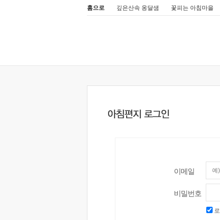
홈으로
깊은산속 옹달샘
꽃피는 아침마을
이메일
비밀번호
로