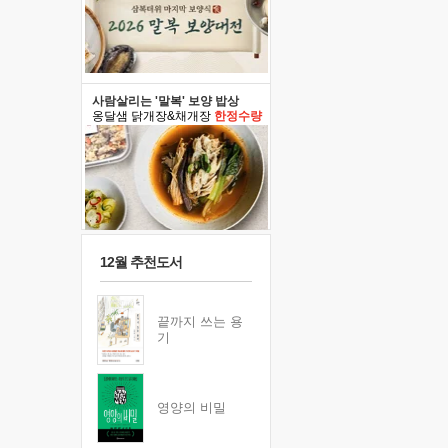
사람살리는 '말복' 보양 밥상
옹달샘 닭개장&채개장
한정수량
12월 추천도서
끝까지 쓰는 용
기
영양의 비밀