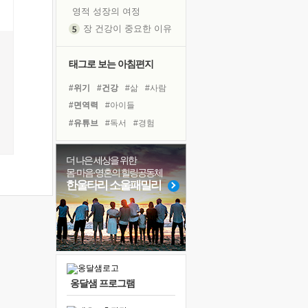
영적 성장의 여정
장 건강이 중요한 이유
신의 음성을 듣는다
흙이 된 몸으로 출근하는 여자
태그로 보는 아침편지
극과 극의 양 끝단
#위기
#건강
#삶
#사람
내가 '나다움'을 찾는 길
#면역력
#아이들
피해 갈 수 없는 사건들
#유튜브
#독서
#경험
처음 손을 잡았던 날
#나눔
#도움
#힐링
꿈이 실제가 되는 것
#다짐
#친구
#명상
더 나은 세상을 위한
'말 타는 법'을 먼저
몸·마음·영혼의 힐링공동체
#선택
#극복
#바이러스
졸업식 사진을 보며
한울타리 소울패밀리
#비전캠프
#리더
#계획
극심한 변비, 어깨결림, 수면 장애
#독서캠프
#링컨학교
아픈 아버지를 위한 공간 설계
#희망
슬럼프
보고 싶은 어머니
유년 시절의 부산 영도 바다
옹달샘 프로그램
못된 꼰대들