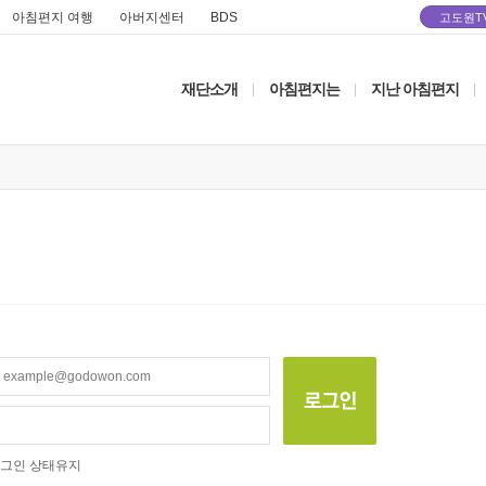
아침편지 여행
아버지센터
BDS
고도원T
재단소개
아침편지는
지난 아침편지
|
|
|
그인 상태유지