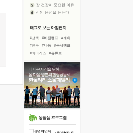
신의 음성을 듣는다
흙이 된 몸으로 출근하는 여자
극과 극의 양 끝단
내가 '나다움'을 찾는 길
태그로 보는 아침편지
피해 갈 수 없는 사건들
#선택
#비전캠프
#계획
처음 손을 잡았던 날
#친구
#나눔
#독서캠프
꿈이 실제가 되는 것
#바이러스
#유튜브
'말 타는 법'을 먼저
#다짐
#도움
#건강
졸업식 사진을 보며
#면역력
#삶
#아이들
더 나은 세상을 위한
극심한 변비, 어깨결림, 수면 장애
몸·마음·영혼의 힐링공동체
#극복
#위기
#힐링
아픈 아버지를 위한 공간 설계
한울타리 소울패밀리
#링컨학교
#희망
#리더
슬럼프
#사람
#경험
#명상
보고 싶은 어머니
#독서
유년 시절의 부산 영도 바다
못된 꼰대들
희망이란
옹달샘 프로그램
'모른다'는 것