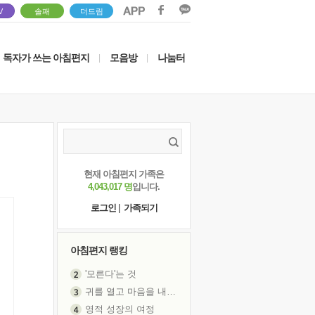
V
솔패
더드림
독자가 쓰는 아침편지
모음방
나눔터
|
|
현재 아침편지 가족은
4,043,017 명
입니다.
로그인
|
가족되기
아침편지 랭킹
'모른다'는 것
귀를 열고 마음을 내어주고
영적 성장의 여정
장 건강이 중요한 이유