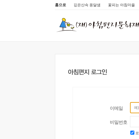
홈으로
깊은산속 옹달샘
꽃피는 아침마을
이메일
비밀번호
로