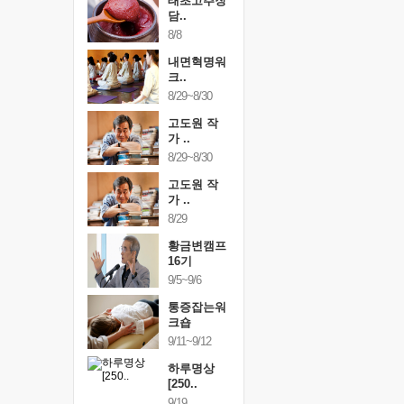
행복한가족
태초고추장
행복한가
여행
담..
여행
24~9/26
8/8
9/24~9/26
건강명상법
내면혁명워
건강명상
..
크..
스..
/9~10/10
8/29~8/30
10/9~10/10
내면혁명워
고도원 작
내면혁명
..
가 ..
크..
/17~10/18
8/29~8/30
10/17~10/18
황금변캠프
고도원 작
황금변캠
7기
가 ..
17기
/30~10/31
8/29
10/30~10/31
통증잡는워
황금변캠프
통증잡는
크숍
16기
크숍
/7~11/8
9/5~9/6
11/7~11/8
내면혁명워
통증잡는워
내면혁명
..
크숍
크..
/12~12/13
9/11~9/12
12/12~12/13
하루명상
[250..
9/19