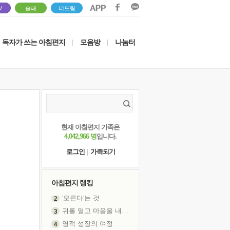
V
솔패
더드림
독자가 쓰는 아침편지
모음방
나눔터
|
|
현재 아침편지 가족은
4,042,966 명
입니다.
로그인
|
가족되기
아침편지 랭킹
귀를 열고 마음을 내어주고
영적 성장의 여정
장 건강이 중요한 이유