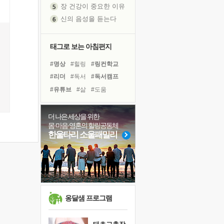
신의 음성을 듣는다
흙이 된 몸으로 출근하는 여자
극과 극의 양 끝단
내가 '나다움'을 찾는 길
태그로 보는 아침편지
피해 갈 수 없는 사건들
#명상
#힐링
#링컨학교
처음 손을 잡았던 날
#리더
#독서
#독서캠프
꿈이 실제가 되는 것
#유튜브
#삶
#도움
'말 타는 법'을 먼저
#위기
#나눔
#사람
졸업식 사진을 보며
#다짐
#선택
#극복
더 나은 세상을 위한
아픈 아버지를 위한 공간 설계
몸·마음·영혼의 힐링공동체
#면역력
#건강
#아이들
극심한 변비, 어깨결림, 수면 장애
한울타리 소울패밀리
#비전캠프
#바이러스
보고 싶은 어머니
#계획
#희망
#친구
유년 시절의 부산 영도 바다
#경험
못된 꼰대들
거울 속의 나
희망이란
옹달샘 프로그램
'모른다'는 것