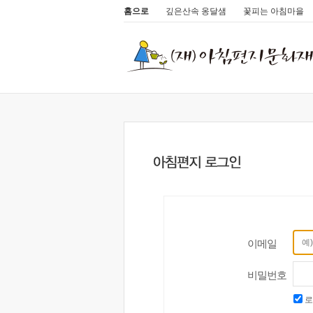
홈으로
깊은산속 옹달샘
꽃피는 아침마을
이메일
비밀번호
로