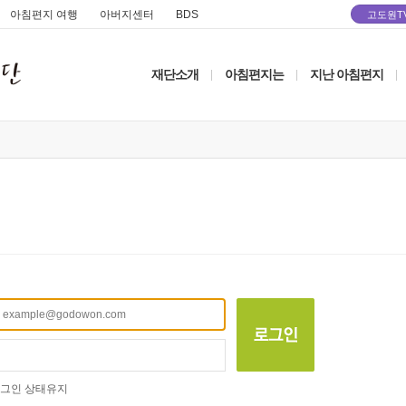
아침편지 여행
아버지센터
BDS
고도원T
재단소개
아침편지는
지난 아침편지
|
|
|
그인 상태유지