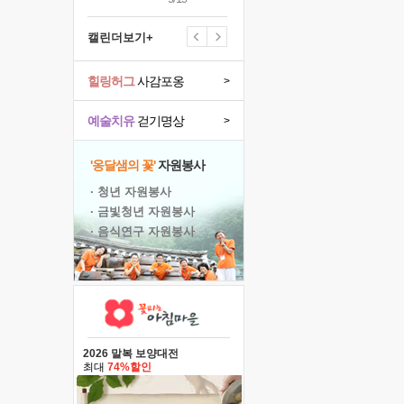
캘린더보기+
힐링허그
사감포옹
>
예술치유
걷기명상
>
'옹달샘의 꽃'
자원봉사
· 청년 자원봉사
· 금빛청년 자원봉사
· 음식연구 자원봉사
2026 말복 보양대전
최대
74%할인