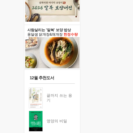
사람살리는 '말복' 보양 밥상
옹달샘 닭개장&채개장
한정수량
12월 추천도서
끝까지 쓰는 용
기
영양의 비밀