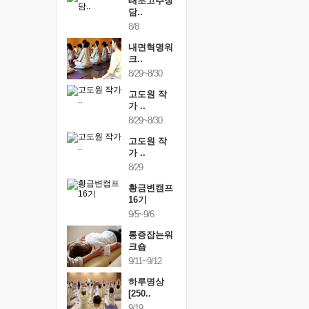
행복한가족
태초고추장
행복한가
여행
담..
여행
24~9/26
8/8
9/24~9/26
건강명상법
내면혁명워
건강명상
..
크..
스..
/9~10/10
8/29~8/30
10/9~10/10
내면혁명워
고도원 작
내면혁명
..
가 ..
크..
/17~10/18
8/29~8/30
10/17~10/18
황금변캠프
고도원 작
황금변캠
7기
가 ..
17기
/30~10/31
8/29
10/30~10/31
통증잡는워
황금변캠프
통증잡는
크숍
16기
크숍
/7~11/8
9/5~9/6
11/7~11/8
내면혁명워
통증잡는워
내면혁명
..
크숍
크..
/12~12/13
9/11~9/12
12/12~12/13
하루명상
[250..
9/19