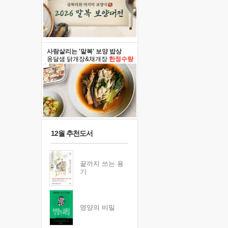
사람살리는 '말복' 보양 밥상
옹달샘 닭개장&채개장
한정수량
12월 추천도서
끝까지 쓰는 용
기
영양의 비밀