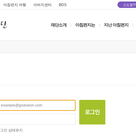
아침편지 여행
아버지센터
BDS
고도원T
재단소개
아침편지는
지난 아침편지
|
|
|
그인 상태유지