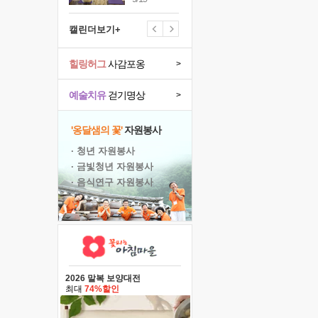
캘린더보기+
힐링허그
사감포옹
>
예술치유
걷기명상
>
'옹달샘의 꽃'
자원봉사
· 청년 자원봉사
· 금빛청년 자원봉사
· 음식연구 자원봉사
2026 말복 보양대전
최대
74%할인