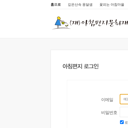
홈으로
깊은산속 옹달샘
꽃피는 아침마을
이메일
비밀번호
로