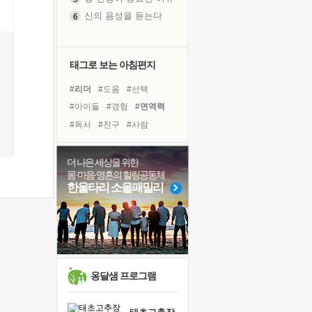
신의 음성을 듣는다
흙이 된 몸으로 출근하는 여자
극과 극의 양 끝단
내가 '나다움'을 찾는 길
태그로 보는 아침편지
피해 갈 수 없는 사건들
#리더
#도움
#선택
처음 손을 잡았던 날
#아이들
#경험
#면역력
꿈이 실제가 되는 것
#독서
#친구
#사람
'말 타는 법'을 먼저
#희망
#계획
#건강
졸업식 사진을 보며
#명상
#독서캠프
더 나은 세상을 위한
아픈 아버지를 위한 공간 설계
몸·마음·영혼의 힐링공동체
#비전캠프
#위기
극심한 변비, 어깨결림, 수면 장애
한울타리 소울패밀리
#유튜브
#삶
#극복
보고 싶은 어머니
#힐링
#바이러스
#다짐
유년 시절의 부산 영도 바다
#나눔
#링컨학교
못된 꼰대들
거울 속의 나
희망이란
옹달샘 프로그램
'모른다'는 것