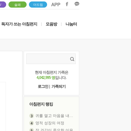
V
솔패
더드림
독자가 쓰는 아침편지
모음방
나눔터
|
|
현재 아침편지 가족은
4,042,995 명
입니다.
로그인
|
가족되기
아침편지 랭킹
귀를 열고 마음을 내어주고
영적 성장의 여정
장 건강이 중요한 이유