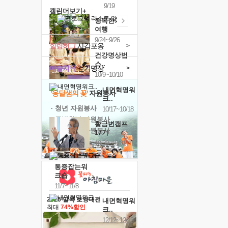
9/19
캘린더보기+
행복한가족
여행
9/24~9/26
힐링허그
사감포옹
>
건강명상법
스..
예술치유
걷기명상
>
10/9~10/10
내면혁명워
'옹달샘의 꽃'
자원봉사
크..
· 청년 자원봉사
10/17~10/18
· 금빛청년 자원봉사
황금변캠프
· 음식연구 자원봉사
17기
10/30~10/31
통증잡는워
크숍
11/7~11/8
2026 말복 보양대전
내면혁명워
최대
74%할인
크..
12/12~12/13