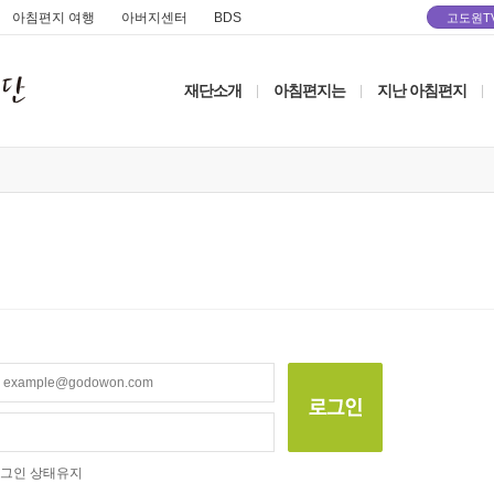
아침편지 여행
아버지센터
BDS
고도원T
재단소개
아침편지는
지난 아침편지
|
|
|
그인 상태유지