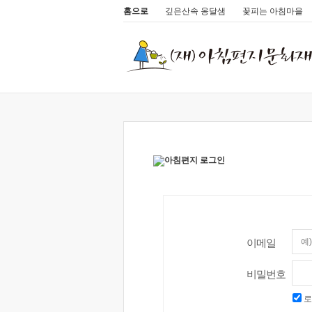
홈으로
깊은산속 옹달샘
꽃피는 아침마을
이메일
비밀번호
로