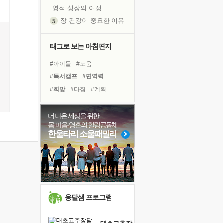
영적 성장의 여정
장 건강이 중요한 이유
신의 음성을 듣는다
흙이 된 몸으로 출근하는 여자
태그로 보는 아침편지
극과 극의 양 끝단
#아이들
#도움
내가 '나다움'을 찾는 길
#독서캠프
#면역력
피해 갈 수 없는 사건들
#희망
#다짐
#계획
처음 손을 잡았던 날
#힐링
#나눔
#링컨학교
꿈이 실제가 되는 것
#극복
#사람
#리더
더 나은 세상을 위한
'말 타는 법'을 먼저
몸·마음·영혼의 힐링공동체
#건강
#바이러스
#친구
졸업식 사진을 보며
한울타리 소울패밀리
#삶
#경험
#독서
#명상
아픈 아버지를 위한 공간 설계
#유튜브
#선택
극심한 변비, 어깨결림, 수면 장애
#비전캠프
#위기
보고 싶은 어머니
유년 시절의 부산 영도 바다
못된 꼰대들
옹달샘 프로그램
거울 속의 나