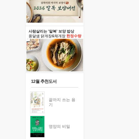
사람살리는 '말복' 보양 밥상
옹달샘 닭개장&채개장
한정수량
12월 추천도서
끝까지 쓰는 용
기
영양의 비밀