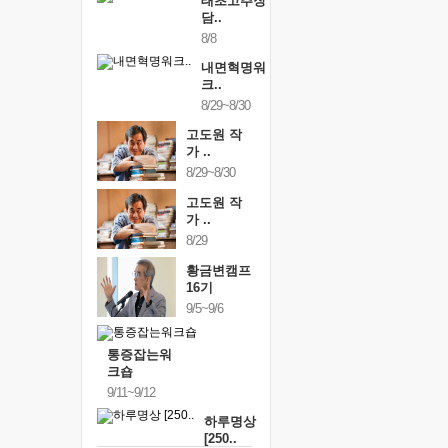
태초고추장
담..
8/8
내면혁명워
크..
8/29~8/30
고도원 작
가 ..
8/29~8/30
고도원 작
가 ..
8/29
황금변캠프
16기
9/5~9/6
통증잡는워
크숍
9/11~9/12
하루명상
[250..