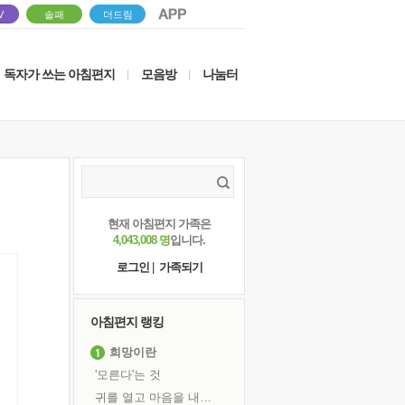
V
솔패
더드림
독자가 쓰는 아침편지
모음방
나눔터
|
|
현재 아침편지 가족은
4,043,008 명
입니다.
로그인
|
가족되기
아침편지 랭킹
희망이란
'모른다'는 것
귀를 열고 마음을 내어주고