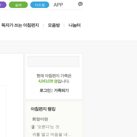
V
솔패
더드림
독자가 쓰는 아침편지
모음방
나눔터
|
|
현재 아침편지 가족은
4,043,039 명
입니다.
로그인
|
가족되기
아침편지 랭킹
희망이란
'모른다'는 것
귀를 열고 마음을 내어주고