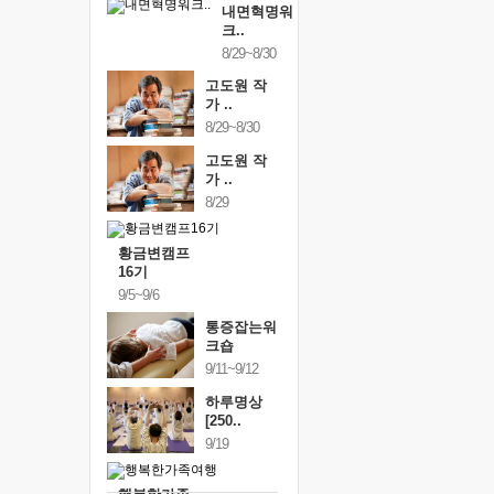
내면혁명워
크..
8/29~8/30
고도원 작
가 ..
8/29~8/30
고도원 작
가 ..
8/29
황금변캠프
16기
9/5~9/6
통증잡는워
크숍
9/11~9/12
하루명상
[250..
9/19