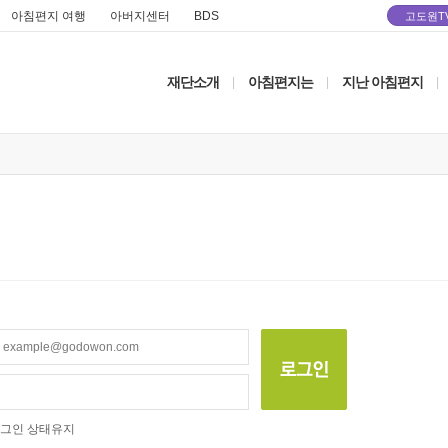
아침편지 여행
아버지센터
BDS
고도원T
재단소개
아침편지는
지난 아침편지
|
|
|
그인 상태유지