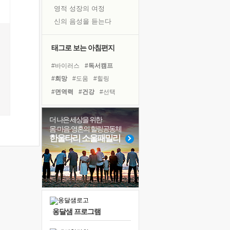
영적 성장의 여정
신의 음성을 듣는다
흙이 된 몸으로 출근하는 여자
극과 극의 양 끝단
태그로 보는 아침편지
내가 '나다움'을 찾는 길
#바이러스
#독서캠프
피해 갈 수 없는 사건들
#희망
#도움
#힐링
처음 손을 잡았던 날
#면역력
#건강
#선택
꿈이 실제가 되는 것
#리더
#독서
#삶
#다짐
'말 타는 법'을 먼저
#유튜브
#경험
#계획
더 나은 세상을 위한
졸업식 사진을 보며
몸·마음·영혼의 힐링공동체
#링컨학교
#위기
극심한 변비, 어깨결림, 수면 장애
한울타리 소울패밀리
#아이들
#극복
#사람
아픈 아버지를 위한 공간 설계
#비전캠프
#명상
#나눔
슬럼프
#친구
보고 싶은 어머니
유년 시절의 부산 영도 바다
못된 꼰대들
옹달샘 프로그램
너무 황홀한 꽃들이여!