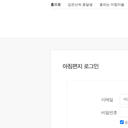
홈으로
깊은산속 옹달샘
꽃피는 아침마을
이메일
비밀번호
로