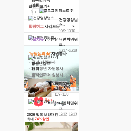
행복한가족
여행
캘린더보기+
9/24~9/26
건강명상법
스..
힐링허그
사감포옹
>
10/9~10/10
예술치유
걷기명상
>
내면혁명워
크..
10/17~10/18
'옹달샘의 꽃'
자원봉사
· 청년 자원봉사
황금변캠프
· 금빛청년 자원봉사
17기
10/30~10/31
· 음식연구 자원봉사
통증잡는워
크숍
11/7~11/8
내면혁명워
크..
12/12~12/13
2026 말복 보양대전
최대
74%할인