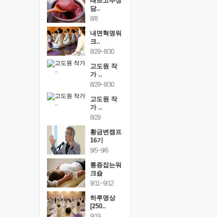
행복한가족
태초고추장
행복한가
여행
담..
여행
24~9/26
8/8
9/24~9/26
건강명상법
내면혁명워
건강명상
..
크..
스..
/9~10/10
8/29~8/30
10/9~10/10
내면혁명워
고도원 작
내면혁명
..
가 ..
크..
/17~10/18
8/29~8/30
10/17~10/18
황금변캠프
고도원 작
황금변캠
7기
가 ..
17기
/30~10/31
8/29
10/30~10/31
통증잡는워
황금변캠프
통증잡는
크숍
16기
크숍
/7~11/8
9/5~9/6
11/7~11/8
내면혁명워
통증잡는워
내면혁명
..
크숍
크..
/12~12/13
9/11~9/12
12/12~12/13
하루명상
[250..
9/19