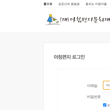
홈으로
깊은산속 옹달샘
꽃피는 아침마을
이메일
비밀번호
로