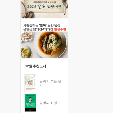
사람살리는 '말복' 보양 밥상
옹달샘 닭개장&채개장
한정수량
12월 추천도서
끝까지 쓰는 용
기
영양의 비밀