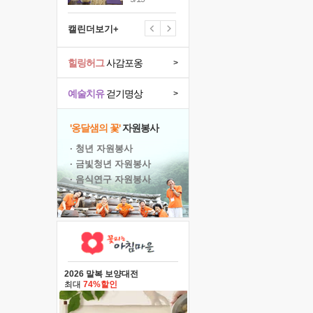
캘린더보기+
힐링허그
사감포옹
>
예술치유
걷기명상
>
'옹달샘의 꽃'
자원봉사
· 청년 자원봉사
· 금빛청년 자원봉사
· 음식연구 자원봉사
2026 말복 보양대전
최대
74%할인