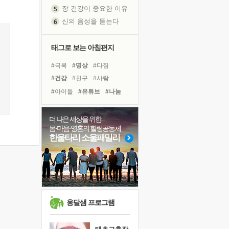
장 건강이 중요한 이유
신의 음성을 듣는다
흙이 된 몸으로 출근하는 여자
극과 극의 양 끝단
태그로 보는 아침편지
내가 '나다움'을 찾는 길
#극복
#명상
#다짐
피해 갈 수 없는 사건들
#건강
#친구
#사람
처음 손을 잡았던 날
#아이들
#유튜브
#나눔
꿈이 실제가 되는 것
#힐링
#리더
#독서
'말 타는 법'을 먼저
#선택
#위기
#독서캠프
더 나은 세상을 위한
졸업식 사진을 보며
몸·마음·영혼의 힐링공동체
#링컨학교
#삶
#경험
아픈 아버지를 위한 공간 설계
한울타리 소울패밀리
#도움
#계획
#면역력
극심한 변비, 어깨결림, 수면 장애
#바이러스
#비전캠프
보고 싶은 어머니
#희망
유년 시절의 부산 영도 바다
못된 꼰대들
거울 속의 나
옹달샘 프로그램
희망이란
'모른다'는 것