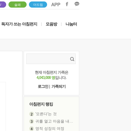
V
솔패
더드림
독자가 쓰는 아침편지
모음방
나눔터
|
|
현재 아침편지 가족은
4,043,008 명
입니다.
로그인
|
가족되기
아침편지 랭킹
'모른다'는 것
귀를 열고 마음을 내어주고
영적 성장의 여정