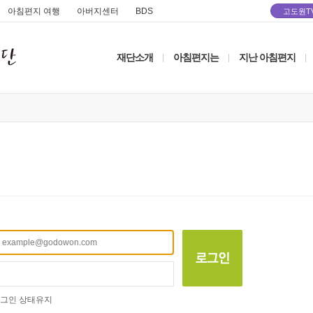
아침편지 여행
아버지센터
BDS
고도원T
재단소개
아침편지는
지난 아침편지
|
|
|
그인 상태유지