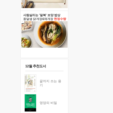
사람살리는 '말복' 보양 밥상
옹달샘 닭개장&채개장
한정수량
12월 추천도서
끝까지 쓰는 용
기
영양의 비밀