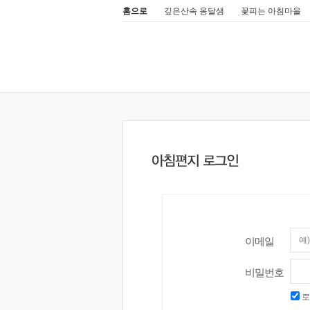
홈으로
깊은산속 옹달샘
꽃피는 아침마을
이메일
비밀번호
로