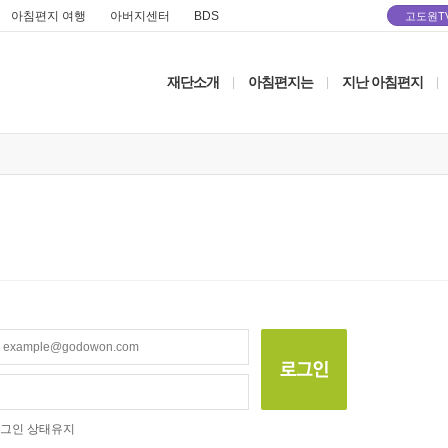
아침편지 여행
아버지센터
BDS
고도원T
재단소개
아침편지는
지난 아침편지
|
|
|
그인 상태유지