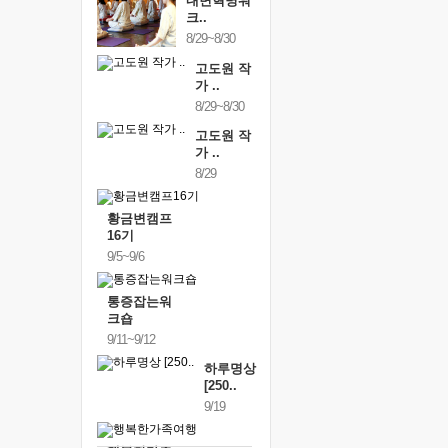
내면혁명워
크..
8/29~8/30
고도원 작
가 ..
8/29~8/30
고도원 작
가 ..
8/29
황금변캠프
16기
9/5~9/6
통증잡는워
크숍
9/11~9/12
하루명상
[250..
9/19