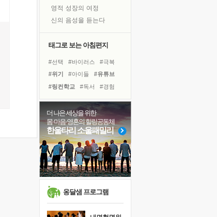
영적 성장의 여정
신의 음성을 듣는다
흙이 된 몸으로 출근하는 여자
극과 극의 양 끝단
태그로 보는 아침편지
내가 '나다움'을 찾는 길
#선택
#바이러스
#극복
피해 갈 수 없는 사건들
#위기
#아이들
#유튜브
처음 손을 잡았던 날
#링컨학교
#독서
#경험
꿈이 실제가 되는 것
#힐링
#계획
#명상
'말 타는 법'을 먼저
#면역력
#친구
#희망
더 나은 세상을 위한
졸업식 사진을 보며
몸·마음·영혼의 힐링공동체
#다짐
#독서캠프
#건강
극심한 변비, 어깨결림, 수면 장애
한울타리 소울패밀리
#삶
#나눔
#리더
#사람
아픈 아버지를 위한 공간 설계
#도움
#비전캠프
슬럼프
보고 싶은 어머니
유년 시절의 부산 영도 바다
못된 꼰대들
옹달샘 프로그램
너무 황홀한 꽃들이여!