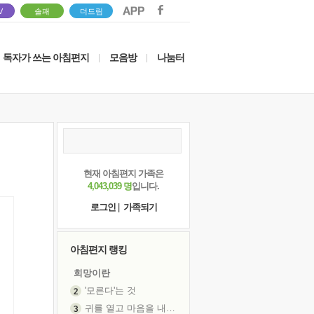
V
솔패
더드림
독자가 쓰는 아침편지
모음방
나눔터
|
|
현재 아침편지 가족은
4,043,039 명
입니다.
로그인
|
가족되기
아침편지 랭킹
희망이란
'모른다'는 것
귀를 열고 마음을 내어주고