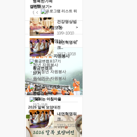
행복한가족
여행
캘린더보기+
9/24~9/26
건강명상법
스..
힐링허그
사감포옹
>
10/9~10/10
예술치유
걷기명상
>
내면혁명워
크..
10/17~10/18
'옹달샘의 꽃'
자원봉사
· 청년 자원봉사
황금변캠프
· 금빛청년 자원봉사
17기
· 음식연구 자원봉사
10/30~10/31
통증잡는워
크숍
11/7~11/8
2026 말복 보양대전
최대
74%할인
내면혁명워
크..
12/12~12/13