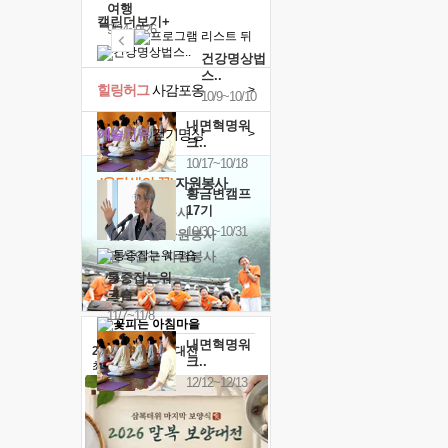
여행
캘린더보기+
9/24~9/26
건강명상법
스..
힐링허그
사감포옹
>
10/9~10/10
내면혁명워
예술치유
걷기명상
>
크..
10/17~10/18
'옹달샘의 꽃'
자원봉사
황금변캠프
17기
· 청년 자원봉사
10/30~10/31
· 금빛청년 자원봉사
· 음식연구 자원봉사
통증잡는워
크숍
11/7~11/8
내면혁명워
2026 말복 보양대전
크..
최대
74%할인
12/12~12/13