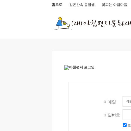
홈으로
깊은산속 옹달샘
꽃피는 아침마을
이메일
비밀번호
로