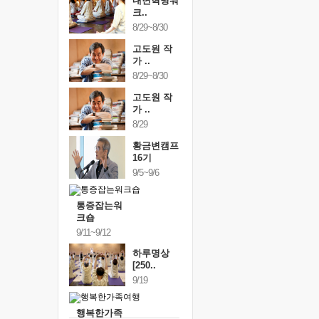
내면혁명워
크..
8/29~8/30
고도원 작
가 ..
8/29~8/30
고도원 작
가 ..
8/29
황금변캠프
16기
9/5~9/6
통증잡는워
크숍
9/11~9/12
하루명상
[250..
9/19
행복한가족