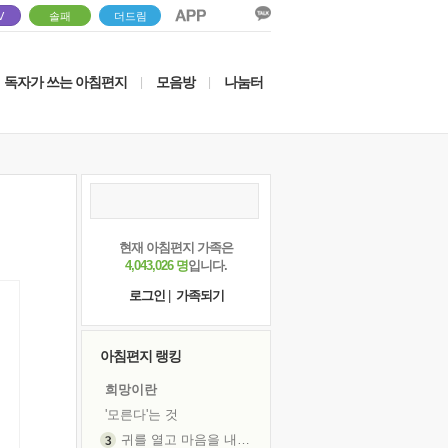
V
솔패
더드림
독자가 쓰는 아침편지
모음방
나눔터
|
|
현재 아침편지 가족은
4,043,026 명
입니다.
로그인
|
가족되기
아침편지 랭킹
희망이란
'모른다'는 것
귀를 열고 마음을 내어주고