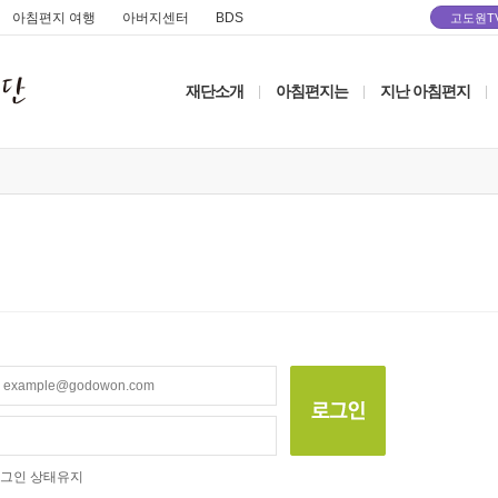
아침편지 여행
아버지센터
BDS
고도원T
재단소개
아침편지는
지난 아침편지
|
|
|
그인 상태유지