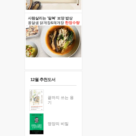
사람살리는 '말복' 보양 밥상
옹달샘 닭개장&채개장
한정수량
12월 추천도서
끝까지 쓰는 용
기
영양의 비밀