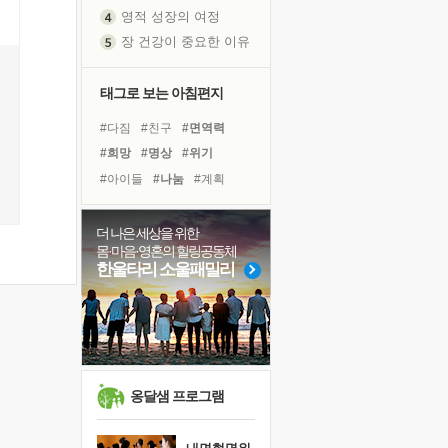
영적 성장의 여정
장 건강이 중요한 이유
신의 음성을 듣는다
흙이 된 몸으로 출근하는 여자
태그로 보는 아침편지
극과 극의 양 끝단
#다짐
#친구
#면역력
내가 '나다움'을 찾는 길
#희망
#명상
#위기
피해 갈 수 없는 사건들
#아이들
#나눔
#계획
처음 손을 잡았던 날
#리더
#경험
#선택
꿈이 실제가 되는 것
#도움
#바이러스
#건강
더 나은 세상을 위한
'말 타는 법'을 먼저
몸·마음·영혼의 힐링공동체
#독서캠프
#유튜브
졸업식 사진을 보며
한울타리 소울패밀리
#링컨학교
#사람
극심한 변비, 어깨결림, 수면 장애
#비전캠프
#삶
#독서
아픈 아버지를 위한 공간 설계
#극복
#힐링
슬럼프
보고 싶은 어머니
유년 시절의 부산 영도 바다
옹달샘 프로그램
못된 꼰대들