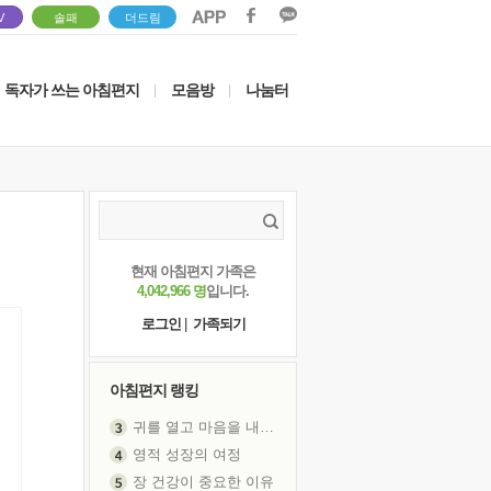
V
솔패
더드림
독자가 쓰는 아침편지
모음방
나눔터
|
|
현재 아침편지 가족은
4,042,966 명
입니다.
로그인
|
가족되기
아침편지 랭킹
귀를 열고 마음을 내어주고
영적 성장의 여정
장 건강이 중요한 이유