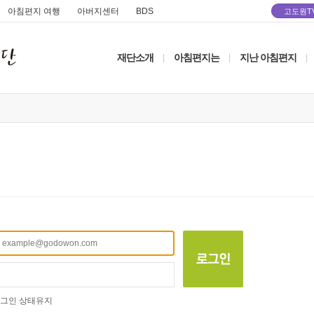
아침편지 여행
아버지센터
BDS
고도원T
재단소개
아침편지는
지난 아침편지
|
|
|
그인 상태유지