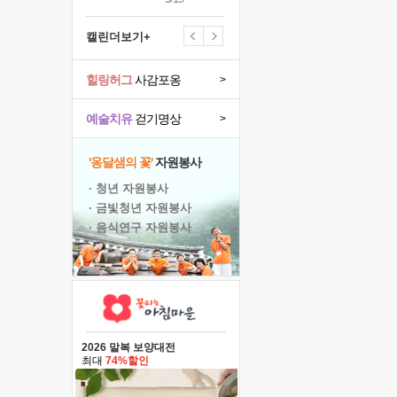
캘린더보기+
힐링허그
사감포옹
>
예술치유
걷기명상
>
'옹달샘의 꽃'
자원봉사
· 청년 자원봉사
· 금빛청년 자원봉사
· 음식연구 자원봉사
2026 말복 보양대전
최대
74%할인