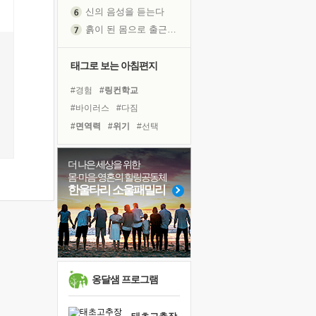
신의 음성을 듣는다
흙이 된 몸으로 출근하는 여자
극과 극의 양 끝단
내가 '나다움'을 찾는 길
태그로 보는 아침편지
피해 갈 수 없는 사건들
#경험
#링컨학교
처음 손을 잡았던 날
#바이러스
#다짐
꿈이 실제가 되는 것
#면역력
#위기
#선택
'말 타는 법'을 먼저
#명상
#비전캠프
#계획
졸업식 사진을 보며
#극복
#독서
#힐링
더 나은 세상을 위한
아픈 아버지를 위한 공간 설계
몸·마음·영혼의 힐링공동체
#리더
#사람
#유튜브
극심한 변비, 어깨결림, 수면 장애
한울타리 소울패밀리
#독서캠프
#희망
보고 싶은 어머니
#아이들
#삶
#도움
유년 시절의 부산 영도 바다
#나눔
#건강
#친구
못된 꼰대들
거울 속의 나
희망이란
옹달샘 프로그램
'모른다'는 것