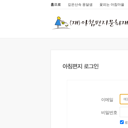
홈으로
깊은산속 옹달샘
꽃피는 아침마을
이메일
비밀번호
로