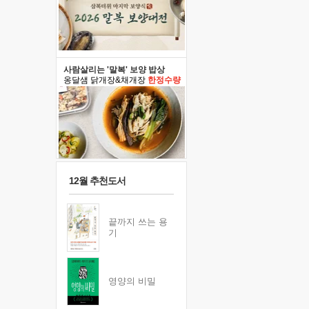
사람살리는 '말복' 보양 밥상
옹달샘 닭개장&채개장
한정수량
12월 추천도서
끝까지 쓰는 용
기
영양의 비밀