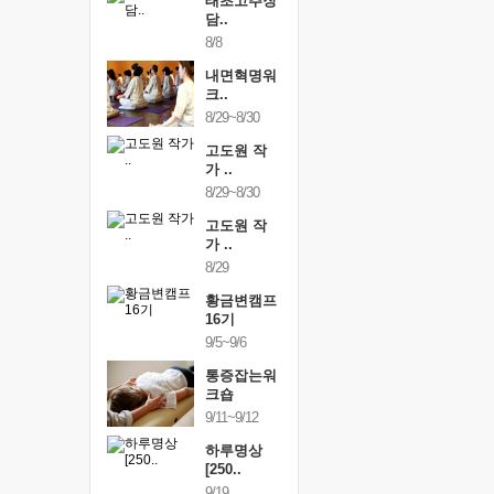
행복한가족
태초고추장
행복한가
여행
담..
여행
24~9/26
8/8
9/24~9/26
건강명상법
내면혁명워
건강명상
..
크..
스..
/9~10/10
8/29~8/30
10/9~10/10
내면혁명워
고도원 작
내면혁명
..
가 ..
크..
/17~10/18
8/29~8/30
10/17~10/18
황금변캠프
고도원 작
황금변캠
7기
가 ..
17기
/30~10/31
8/29
10/30~10/31
통증잡는워
황금변캠프
통증잡는
크숍
16기
크숍
/7~11/8
9/5~9/6
11/7~11/8
내면혁명워
통증잡는워
내면혁명
..
크숍
크..
/12~12/13
9/11~9/12
12/12~12/13
하루명상
[250..
9/19