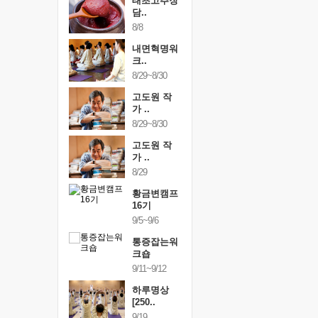
행복한가족
태초고추장
행복한가
여행
담..
여행
24~9/26
8/8
9/24~9/26
건강명상법
내면혁명워
건강명상
..
크..
스..
/9~10/10
8/29~8/30
10/9~10/10
내면혁명워
고도원 작
내면혁명
..
가 ..
크..
/17~10/18
8/29~8/30
10/17~10/18
황금변캠프
고도원 작
황금변캠
7기
가 ..
17기
/30~10/31
8/29
10/30~10/31
통증잡는워
황금변캠프
통증잡는
크숍
16기
크숍
/7~11/8
9/5~9/6
11/7~11/8
내면혁명워
통증잡는워
내면혁명
..
크숍
크..
/12~12/13
9/11~9/12
12/12~12/13
하루명상
[250..
9/19