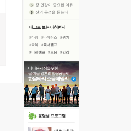
장 건강이 중요한 이유
신의 음성을 듣는다
흙이 된 몸으로 출근하는 여자
극과 극의 양 끝단
태그로 보는 아침편지
내가 '나다움'을 찾는 길
#다짐
#바이러스
#위기
피해 갈 수 없는 사건들
#극복
#독서캠프
처음 손을 잡았던 날
#비전캠프
#도움
#건강
꿈이 실제가 되는 것
#면역력
#친구
#희망
'말 타는 법'을 먼저
#나눔
#삶
#링컨학교
더 나은 세상을 위한
졸업식 사진을 보며
몸·마음·영혼의 힐링공동체
#아이들
#선택
#독서
극심한 변비, 어깨결림, 수면 장애
한울타리 소울패밀리
#명상
#리더
#계획
아픈 아버지를 위한 공간 설계
#사람
#힐링
#유튜브
보고 싶은 어머니
#경험
유년 시절의 부산 영도 바다
못된 꼰대들
거울 속의 나
옹달샘 프로그램
희망이란
'모른다'는 것