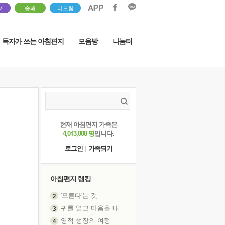
V
솔패
더드림
독자가 쓰는 아침편지
모음방
나눔터
|
|
현재 아침편지 가족은
4,043,008 명
입니다.
로그인
|
가족되기
아침편지 랭킹
'모른다'는 것
귀를 열고 마음을 내어주고
영적 성장의 여정