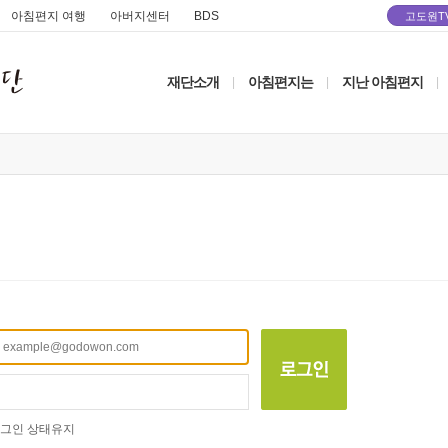
아침편지 여행
아버지센터
BDS
고도원T
재단소개
아침편지는
지난 아침편지
|
|
|
그인 상태유지