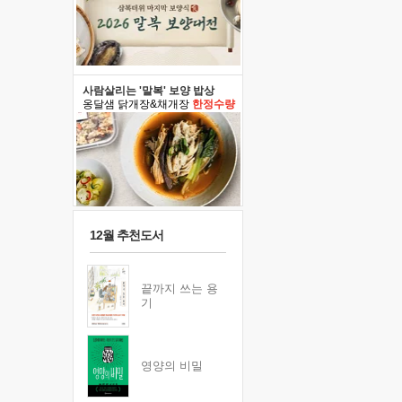
사람살리는 '말복' 보양 밥상
옹달샘 닭개장&채개장
한정수량
12월 추천도서
끝까지 쓰는 용
기
영양의 비밀