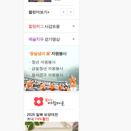
캘린더보기+
힐링허그
사감포옹
>
예술치유
걷기명상
>
'옹달샘의 꽃'
자원봉사
· 청년 자원봉사
· 금빛청년 자원봉사
· 음식연구 자원봉사
2026 말복 보양대전
최대
74%할인