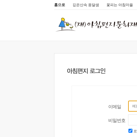
홈으로
깊은산속 옹달샘
꽃피는 아침마을
이메일
비밀번호
로