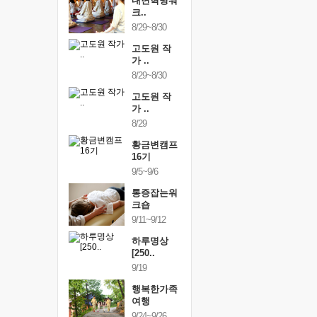
링컨학교
내면혁명워
링컨학교
니..
크..
미니..
/3~10/5
8/29~8/30
10/3~10/5
건강명상법
고도원 작
건강명상
..
가 ..
스..
/9~10/10
8/29~8/30
10/9~10/10
내면혁명워
고도원 작
내면혁명
..
가 ..
크..
/17~10/18
8/29
10/17~10/18
황금변캠프
황금변캠프
황금변캠
7기
16기
17기
/30~10/31
9/5~9/6
10/30~10/31
통증잡는워
통증잡는워
통증잡는
크숍
크숍
크숍
/7~11/8
9/11~9/12
11/7~11/8
내면혁명워
하루명상
내면혁명
..
[250..
크..
/12~12/13
9/19
12/12~12/13
행복한가족
여행
9/24~9/26