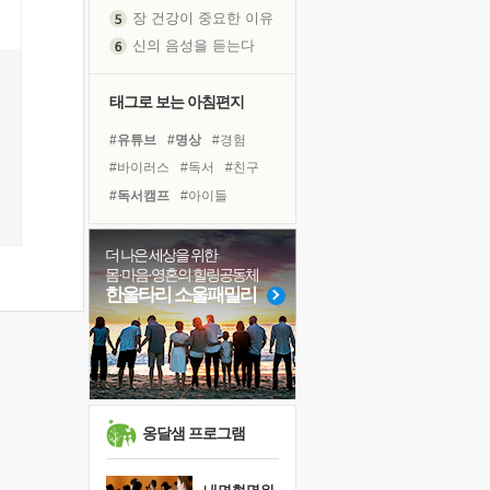
장 건강이 중요한 이유
신의 음성을 듣는다
흙이 된 몸으로 출근하는 여자
극과 극의 양 끝단
태그로 보는 아침편지
내가 '나다움'을 찾는 길
#유튜브
#명상
#경험
피해 갈 수 없는 사건들
#바이러스
#독서
#친구
처음 손을 잡았던 날
#독서캠프
#아이들
꿈이 실제가 되는 것
#선택
#면역력
#도움
'말 타는 법'을 먼저
#위기
#리더
#비전캠프
졸업식 사진을 보며
더 나은 세상을 위한
몸·마음·영혼의 힐링공동체
극심한 변비, 어깨결림, 수면 장애
#극복
#삶
#힐링
#사람
한울타리 소울패밀리
아픈 아버지를 위한 공간 설계
#건강
#링컨학교
#나눔
슬럼프
#계획
#희망
#다짐
보고 싶은 어머니
유년 시절의 부산 영도 바다
못된 꼰대들
옹달샘 프로그램
희망이란
'모른다'는 것