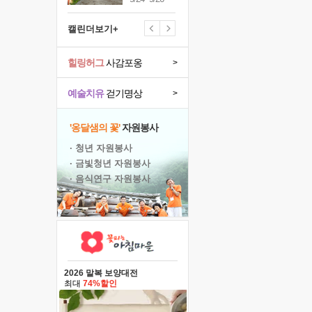
캘린더보기+
힐링허그
사감포옹
>
예술치유
걷기명상
>
'옹달샘의 꽃'
자원봉사
· 청년 자원봉사
· 금빛청년 자원봉사
· 음식연구 자원봉사
2026 말복 보양대전
최대
74%할인