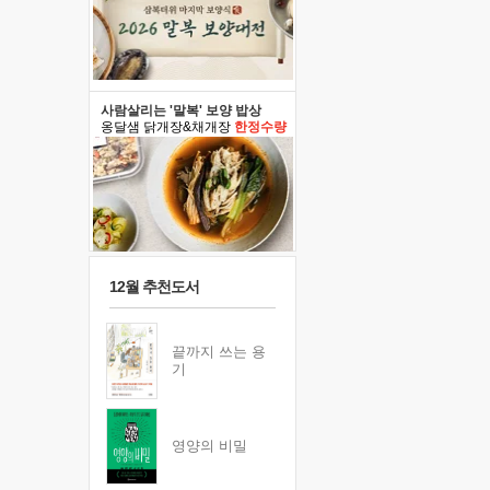
사람살리는 '말복' 보양 밥상
옹달샘 닭개장&채개장
한정수량
12월 추천도서
끝까지 쓰는 용
기
영양의 비밀