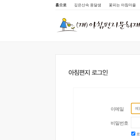
홈으로
깊은산속 옹달샘
꽃피는 아침마을
이메일
비밀번호
로