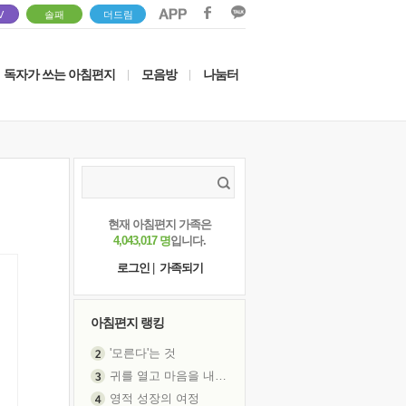
V
솔패
더드림
독자가 쓰는 아침편지
모음방
나눔터
|
|
현재 아침편지 가족은
4,043,017 명
입니다.
로그인
|
가족되기
아침편지 랭킹
'모른다'는 것
귀를 열고 마음을 내어주고
영적 성장의 여정