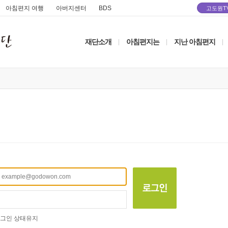
아침편지 여행
아버지센터
BDS
고도원T
재단소개
아침편지는
지난 아침편지
|
|
|
그인 상태유지