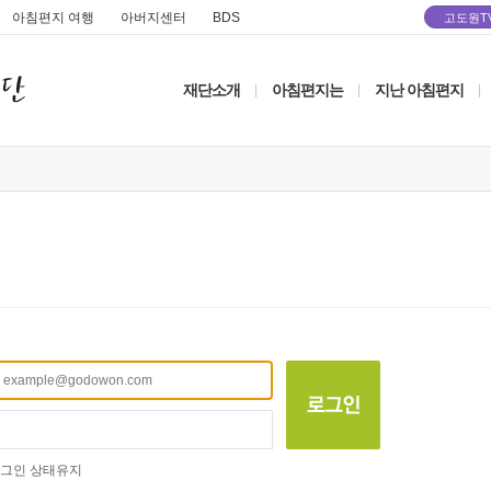
아침편지 여행
아버지센터
BDS
고도원T
재단소개
아침편지는
지난 아침편지
|
|
|
그인 상태유지