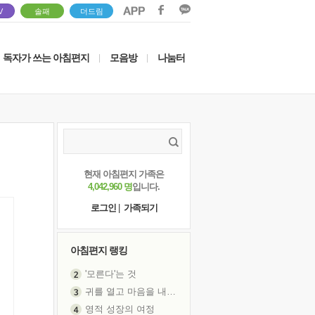
V
솔패
더드림
독자가 쓰는 아침편지
모음방
나눔터
|
|
현재 아침편지 가족은
4,042,960 명
입니다.
로그인
|
가족되기
아침편지 랭킹
'모른다'는 것
귀를 열고 마음을 내어주고
영적 성장의 여정