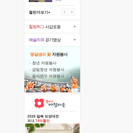
캘린더보기+
힐링허그
사감포옹
>
예술치유
걷기명상
>
'옹달샘의 꽃'
자원봉사
· 청년 자원봉사
· 금빛청년 자원봉사
· 음식연구 자원봉사
2026 말복 보양대전
최대
74%할인