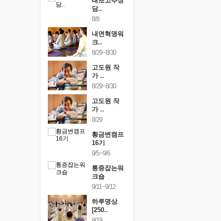
행복한가족
태초고추장
행복한가
여행
담..
여행
24~9/26
8/8
9/24~9/26
건강명상법
내면혁명워
건강명상
..
크..
스..
/9~10/10
8/29~8/30
10/9~10/10
내면혁명워
고도원 작
내면혁명
..
가 ..
크..
/17~10/18
8/29~8/30
10/17~10/18
황금변캠프
고도원 작
황금변캠
7기
가 ..
17기
/30~10/31
8/29
10/30~10/31
통증잡는워
황금변캠프
통증잡는
크숍
16기
크숍
/7~11/8
9/5~9/6
11/7~11/8
내면혁명워
통증잡는워
내면혁명
..
크숍
크..
/12~12/13
9/11~9/12
12/12~12/13
하루명상
[250..
9/19