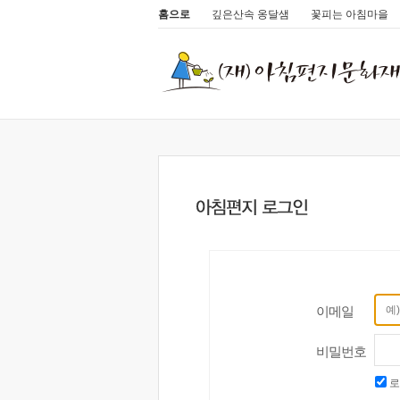
홈으로
깊은산속 옹달샘
꽃피는 아침마을
이메일
비밀번호
로