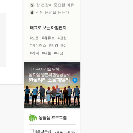
장 건강이 중요한 이유
신의 음성을 듣는다
흙이 된 몸으로 출근하는 여자
극과 극의 양 끝단
태그로 보는 아침편지
내가 '나다움'을 찾는 길
#도움
#유튜브
#경험
피해 갈 수 없는 사건들
#바이러스
#건강
#삶
처음 손을 잡았던 날
꿈이 실제가 되는 것
#리더
#나눔
#다짐
'말 타는 법'을 먼저
#링컨학교
#아이들
아픈 아버지를 위한 공간 설계
#힐링
#위기
#면역력
더 나은 세상을 위한
몸·마음·영혼의 힐링공동체
졸업식 사진을 보며
#희망
#독서캠프
#독서
한울타리 소울패밀리
극심한 변비, 어깨결림, 수면 장애
#극복
#계획
#친구
보고 싶은 어머니
#선택
#명상
#사람
마음이 멈춰 버린 곳
#비전캠프
유년 시절의 부산 영도 바다
못된 꼰대들
옹달샘 프로그램
희망이란
'모른다'는 것