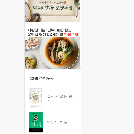
사람살리는 '말복' 보양 밥상
옹달샘 닭개장&채개장
한정수량
12월 추천도서
끝까지 쓰는 용
기
영양의 비밀