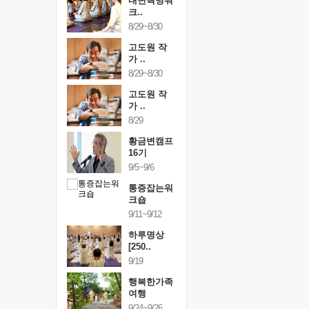
건강명상법
내면혁명워
건강명상
..
크..
스..
/9~10/10
8/29~8/30
10/9~10/10
내면혁명워
고도원 작
내면혁명
..
가 ..
크..
/17~10/18
8/29~8/30
10/17~10/18
황금변캠프
고도원 작
황금변캠
7기
가 ..
17기
/30~10/31
8/29
10/30~10/31
통증잡는워
황금변캠프
통증잡는
크숍
16기
크숍
/7~11/8
9/5~9/6
11/7~11/8
내면혁명워
통증잡는워
내면혁명
..
크숍
크..
/12~12/13
9/11~9/12
12/12~12/13
하루명상
[250..
9/19
행복한가족
여행
9/24~9/26