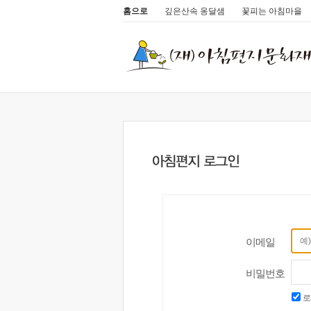
홈으로
깊은산속 옹달샘
꽃피는 아침마을
이메일
비밀번호
로