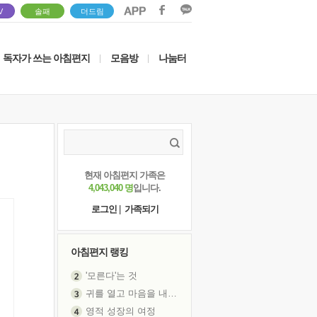
V
솔패
더드림
독자가 쓰는 아침편지
모음방
나눔터
|
|
현재 아침편지 가족은
4,043,040 명
입니다.
로그인
|
가족되기
아침편지 랭킹
'모른다'는 것
귀를 열고 마음을 내어주고
영적 성장의 여정