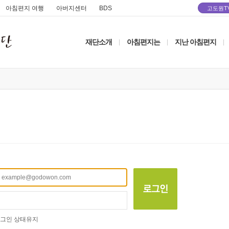
아침편지 여행
아버지센터
BDS
고도원T
재단소개
아침편지는
지난 아침편지
|
|
|
그인 상태유지