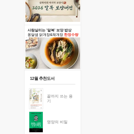
사람살리는 '말복' 보양 밥상
옹달샘 닭개장&채개장
한정수량
12월 추천도서
끝까지 쓰는 용
기
영양의 비밀