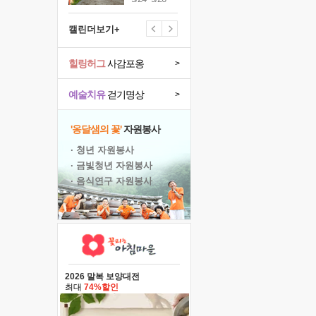
캘린더보기+
힐링허그
사감포옹
>
예술치유
걷기명상
>
'옹달샘의 꽃'
자원봉사
· 청년 자원봉사
· 금빛청년 자원봉사
· 음식연구 자원봉사
2026 말복 보양대전
최대
74%할인