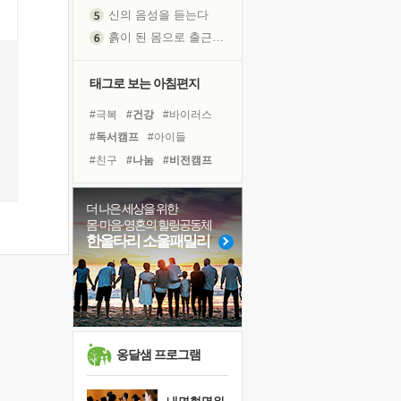
신의 음성을 듣는다
흙이 된 몸으로 출근하는 여자
극과 극의 양 끝단
내가 '나다움'을 찾는 길
태그로 보는 아침편지
피해 갈 수 없는 사건들
#극복
#건강
#바이러스
처음 손을 잡았던 날
#독서캠프
#아이들
꿈이 실제가 되는 것
'말 타는 법'을 먼저
#친구
#나눔
#비전캠프
졸업식 사진을 보며
#도움
#유튜브
극심한 변비, 어깨결림, 수면 장애
#링컨학교
#명상
#리더
더 나은 세상을 위한
몸·마음·영혼의 힐링공동체
아픈 아버지를 위한 공간 설계
#경험
#위기
#힐링
한울타리 소울패밀리
슬럼프
#독서
#다짐
#삶
#사람
보고 싶은 어머니
#면역력
#계획
#선택
유년 시절의 부산 영도 바다
#희망
못된 꼰대들
너무 황홀한 꽃들이여!
옹달샘 프로그램
희망이란
'모른다'는 것