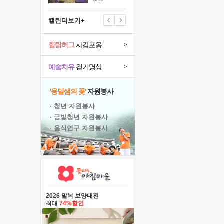
캘린더보기+
힐링허그
사감포옹
>
예술치유
걷기명상
>
'옹달샘의 꽃'
자원봉사
· 청년 자원봉사
· 금빛청년 자원봉사
· 음식연구 자원봉사
2026 말복 보양대전
최대
74%할인