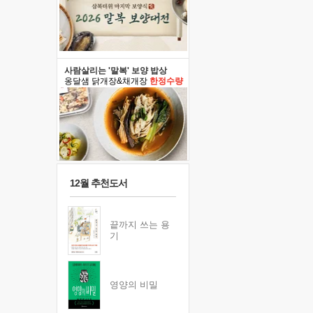
사람살리는 '말복' 보양 밥상
옹달샘 닭개장&채개장
한정수량
12월 추천도서
끝까지 쓰는 용
기
영양의 비밀