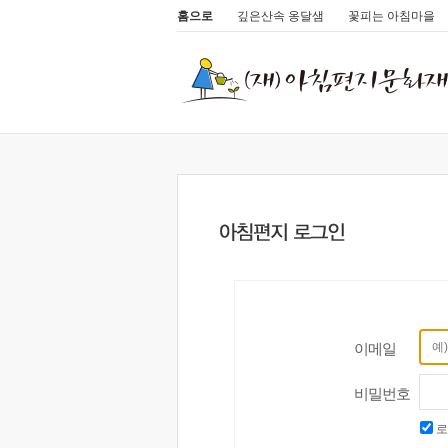
홈으로
깊은산속 옹달샘
꽃피는 아침마을
이메일
비밀번호
로