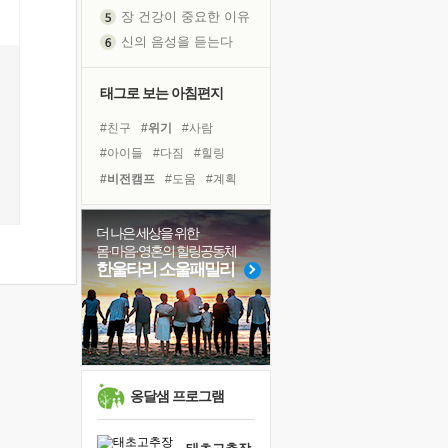
장 건강이 중요한 이유
신의 음성을 듣는다
흙이 된 몸으로 출근하는 여자
극과 극의 양 끝단
태그로 보는 아침편지
내가 '나다움'을 찾는 길
#친구
#위기
#사람
피해 갈 수 없는 사건들
#아이들
#다짐
#힐링
처음 손을 잡았던 날
#비전캠프
#도움
#계획
꿈이 실제가 되는 것
#경험
#독서
#명상
'말 타는 법'을 먼저
#나눔
#희망
#링컨학교
더 나은 세상을 위한
졸업식 사진을 보며
몸·마음·영혼의 힐링공동체
#삶
#리더
#건강
#극복
아픈 아버지를 위한 공간 설계
한울타리 소울패밀리
#선택
#면역력
극심한 변비, 어깨결림, 수면 장애
#바이러스
#독서캠프
슬럼프
#유튜브
보고 싶은 어머니
유년 시절의 부산 영도 바다
못된 꼰대들
옹달샘 프로그램
희망이란
'모른다'는 것