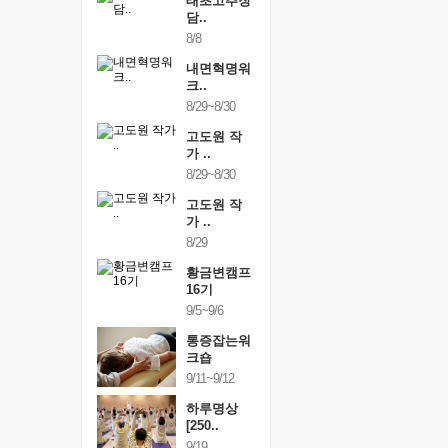
행복한가족
태초고추장
행복한가
여행
담..
여행
24~9/26
8/8
9/24~9/26
건강명상법
내면혁명워
건강명상
..
크..
스..
/9~10/10
8/29~8/30
10/9~10/10
내면혁명워
고도원 작
내면혁명
..
가 ..
크..
/17~10/18
8/29~8/30
10/17~10/18
황금변캠프
고도원 작
황금변캠
7기
가 ..
17기
/30~10/31
8/29
10/30~10/31
통증잡는워
황금변캠프
통증잡는
크숍
16기
크숍
/7~11/8
9/5~9/6
11/7~11/8
내면혁명워
통증잡는워
내면혁명
..
크숍
크..
/12~12/13
9/11~9/12
12/12~12/13
하루명상
[250..
9/19