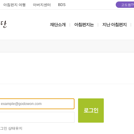
아침편지 여행
아버지센터
BDS
고도원T
재단소개
아침편지는
지난 아침편지
|
|
|
그인 상태유지