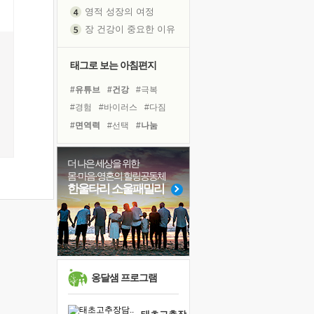
영적 성장의 여정
장 건강이 중요한 이유
신의 음성을 듣는다
흙이 된 몸으로 출근하는 여자
태그로 보는 아침편지
극과 극의 양 끝단
#유튜브
#건강
#극복
내가 '나다움'을 찾는 길
#경험
#바이러스
#다짐
피해 갈 수 없는 사건들
#면역력
#선택
#나눔
처음 손을 잡았던 날
#명상
#독서
#희망
꿈이 실제가 되는 것
#계획
#아이들
더 나은 세상을 위한
'말 타는 법'을 먼저
몸·마음·영혼의 힐링공동체
#링컨학교
#도움
#삶
졸업식 사진을 보며
한울타리 소울패밀리
#비전캠프
#친구
#리더
아픈 아버지를 위한 공간 설계
#위기
#독서캠프
#힐링
극심한 변비, 어깨결림, 수면 장애
#사람
보고 싶은 어머니
유년 시절의 부산 영도 바다
못된 꼰대들
옹달샘 프로그램
거울 속의 나