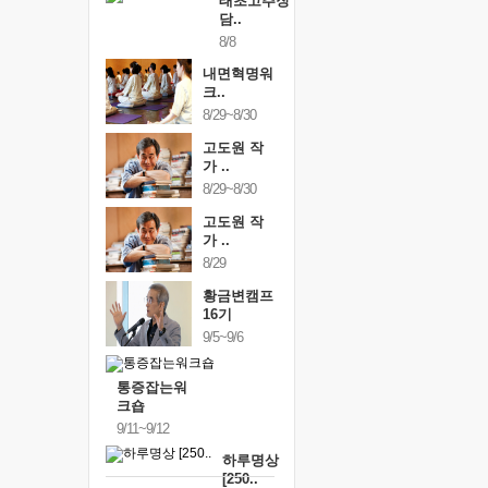
태초고추장
담..
8/8
내면혁명워
크..
8/29~8/30
고도원 작
가 ..
8/29~8/30
고도원 작
가 ..
8/29
황금변캠프
16기
9/5~9/6
통증잡는워
크숍
9/11~9/12
하루명상
[250..