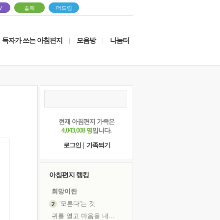
V
솔패
더드림
독자가 쓰는 아침편지
모음방
나눔터
|
|
현재 아침편지 가족은
4,043,008 명
입니다.
로그인
|
가족되기
아침편지 랭킹
희망이란
'모른다'는 것
귀를 열고 마음을 내어주고