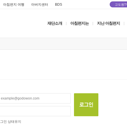
아침편지 여행
아버지센터
BDS
고도원T
재단소개
아침편지는
지난 아침편지
|
|
|
그인 상태유지