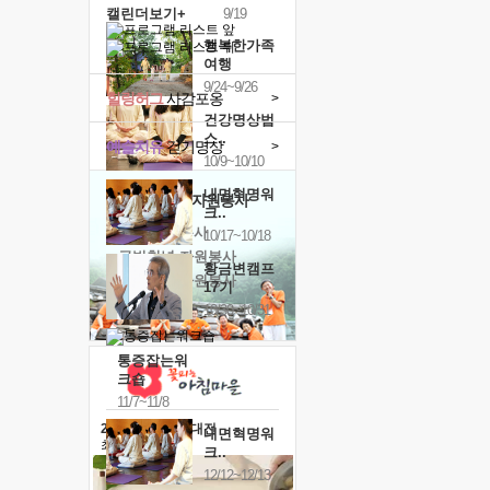
캘린더보기+
9/19
행복한가족
여행
9/24~9/26
힐링허그
사감포옹
>
건강명상법
스..
예술치유
걷기명상
>
10/9~10/10
내면혁명워
'옹달샘의 꽃'
자원봉사
크..
· 청년 자원봉사
10/17~10/18
· 금빛청년 자원봉사
황금변캠프
· 음식연구 자원봉사
17기
10/30~10/31
통증잡는워
크숍
11/7~11/8
2026 말복 보양대전
내면혁명워
최대
74%할인
크..
12/12~12/13