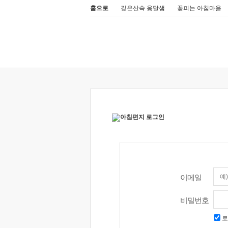
홈으로
깊은산속 옹달샘
꽃피는 아침마을
이메일
비밀번호
로