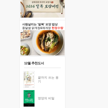
사람살리는 '말복' 보양 밥상
옹달샘 닭개장&채개장
한정수량
12월 추천도서
끝까지 쓰는 용
기
영양의 비밀