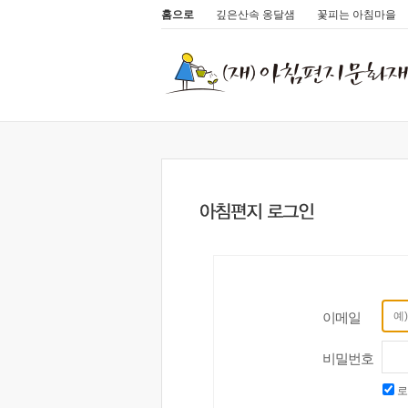
홈으로
깊은산속 옹달샘
꽃피는 아침마을
이메일
비밀번호
로