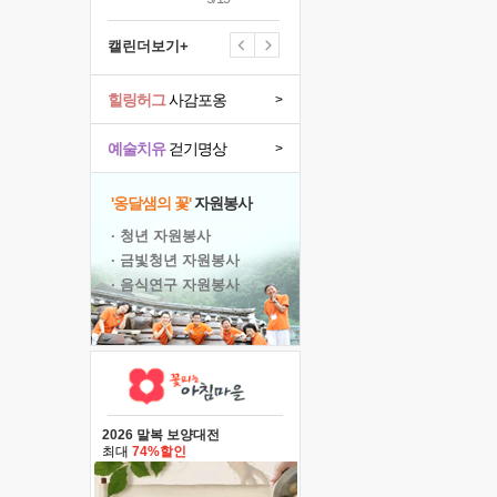
캘린더보기+
힐링허그
사감포옹
>
예술치유
걷기명상
>
'옹달샘의 꽃'
자원봉사
· 청년 자원봉사
· 금빛청년 자원봉사
· 음식연구 자원봉사
2026 말복 보양대전
최대
74%할인