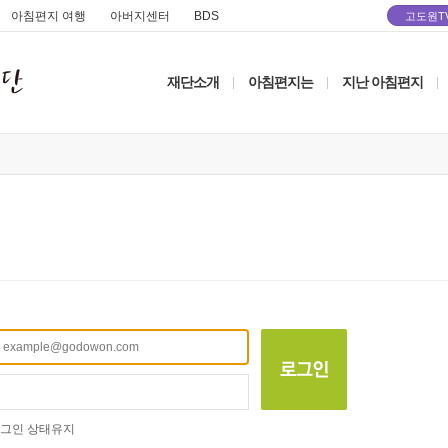
아침편지 여행
아버지센터
BDS
고도원T
재단소개
아침편지는
지난 아침편지
|
|
|
그인 상태유지