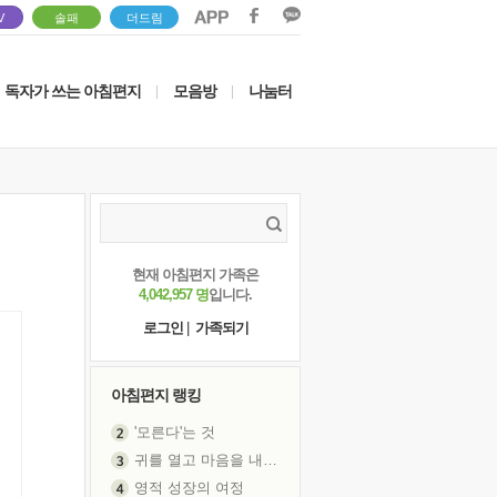
V
솔패
더드림
독자가 쓰는 아침편지
모음방
나눔터
|
|
현재 아침편지 가족은
4,042,957 명
입니다.
로그인
|
가족되기
아침편지 랭킹
'모른다'는 것
귀를 열고 마음을 내어주고
영적 성장의 여정
장 건강이 중요한 이유