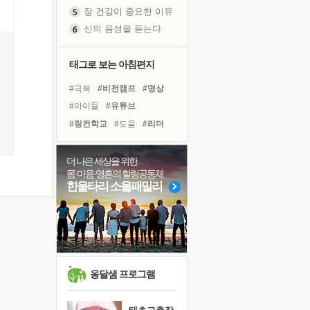
신의 음성을 듣는다
흙이 된 몸으로 출근하는 여자
극과 극의 양 끝단
태그로 보는 아침편지
내가 '나다움'을 찾는 길
피해 갈 수 없는 사건들
#극복
#비전캠프
#명상
처음 손을 잡았던 날
#아이들
#유튜브
꿈이 실제가 되는 것
#링컨학교
#도움
#리더
'말 타는 법'을 먼저
#독서
#독서캠프
#위기
아픈 아버지를 위한 공간 설계
#면역력
#친구
더 나은 세상을 위한
졸업식 사진을 보며
몸·마음·영혼의 힐링공동체
#바이러스
#건강
#사람
극심한 변비, 어깨결림, 수면 장애
한울타리 소울패밀리
#다짐
#계획
#경험
보고 싶은 어머니
#힐링
#삶
#선택
#나눔
마음이 멈춰 버린 곳
#희망
유년 시절의 부산 영도 바다
못된 꼰대들
희망이란
옹달샘 프로그램
'모른다'는 것