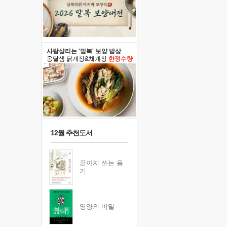
사람살리는 '말복' 보양 밥상
옹달샘 닭개장&채개장
한정수량
12월 추천도서
끝까지 쓰는 용
기
영양의 비밀