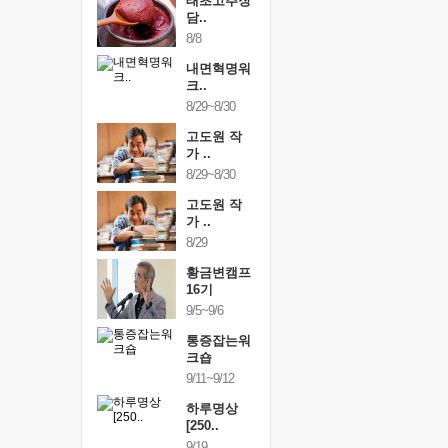
행복한가족
태초고추장
행복한가
여행
담..
여행
24~9/26
8/8
9/24~9/26
건강명상법
내면혁명워
건강명상
..
크..
스..
/9~10/10
8/29~8/30
10/9~10/10
내면혁명워
고도원 작
내면혁명
..
가 ..
크..
/17~10/18
8/29~8/30
10/17~10/18
황금변캠프
고도원 작
황금변캠
7기
가 ..
17기
/30~10/31
8/29
10/30~10/31
통증잡는워
황금변캠프
통증잡는
크숍
16기
크숍
/7~11/8
9/5~9/6
11/7~11/8
내면혁명워
통증잡는워
내면혁명
..
크숍
크..
/12~12/13
9/11~9/12
12/12~12/13
하루명상
[250..
9/19