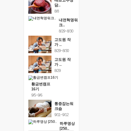
태초고추장
담..
8/8
내면혁명워
크..
8/29~8/30
고도원 작
가 ..
8/29~8/30
고도원 작
가 ..
8/29
황금변캠프
16기
9/5~9/6
통증잡는워
크숍
9/11~9/12
하루명상
[250..