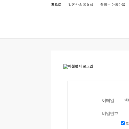
홈으로
깊은산속 옹달샘
꽃피는 아침마을
이메일
비밀번호
로