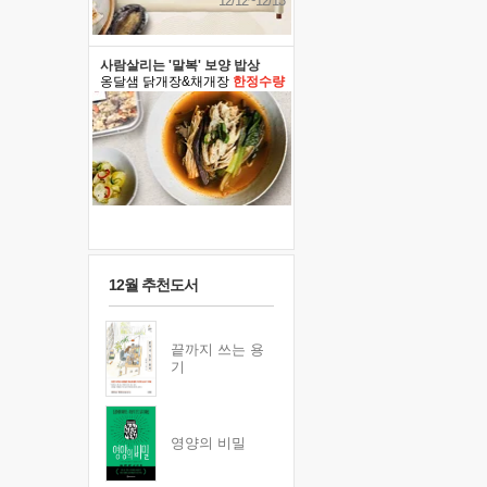
12/12~12/13
사람살리는 '말복' 보양 밥상
옹달샘 닭개장&채개장
한정수량
12월 추천도서
끝까지 쓰는 용
기
영양의 비밀