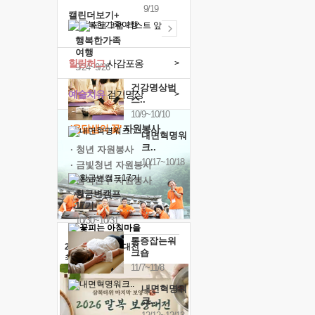
9/19
캘린더보기+
행복한가족
여행
힐링허그
사감포옹
>
9/24~9/26
건강명상법
예술치유
걷기명상
>
스..
10/9~10/10
'옹달샘의 꽃'
자원봉사
내면혁명워
크..
· 청년 자원봉사
10/17~10/18
· 금빛청년 자원봉사
· 음식연구 자원봉사
황금변캠프
17기
10/30~10/31
통증잡는워
2026 말복 보양대전
크숍
최대
74%할인
11/7~11/8
내면혁명워
크..