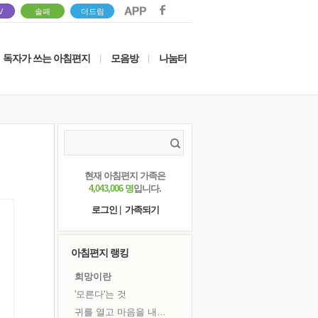
V
솔패
더드림
독자가 쓰는 아침편지
모음방
나눔터
|
|
현재 아침편지 가족은
4,043,006 명
입니다.
로그인
|
가족되기
아침편지 랭킹
희망이란
'모른다'는 것
귀를 열고 마음을 내어주고