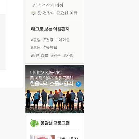
영적 성장의 여정
장 건강이 중요한 이유
신의 음성을 듣는다
흙이 된 몸으로 출근하는 여자
태그로 보는 아침편지
극과 극의 양 끝단
#힐링
#건강
#아이들
내가 '나다움'을 찾는 길
#도움
#유튜브
피해 갈 수 없는 사건들
#비전캠프
#친구
#사람
처음 손을 잡았던 날
#리더
#다짐
#나눔
꿈이 실제가 되는 것
#바이러스
#희망
#극복
더 나은 세상을 위한
'말 타는 법'을 먼저
몸·마음·영혼의 힐링공동체
#독서
#경험
#명상
졸업식 사진을 보며
한울타리 소울패밀리
#위기
#삶
#계획
#선택
아픈 아버지를 위한 공간 설계
#독서캠프
#면역력
극심한 변비, 어깨결림, 수면 장애
#링컨학교
보고 싶은 어머니
유년 시절의 부산 영도 바다
못된 꼰대들
옹달샘 프로그램
거울 속의 나