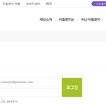
아침편지 여행
아버지센터
BDS
고도원T
재단소개
아침편지는
지난 아침편지
|
|
|
그인 상태유지