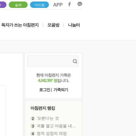
V
솔패
더드림
독자가 쓰는 아침편지
모음방
나눔터
|
|
현재 아침편지 가족은
4,042,997 명
입니다.
로그인
|
가족되기
아침편지 랭킹
'모른다'는 것
귀를 열고 마음을 내어주고
영적 성장의 여정