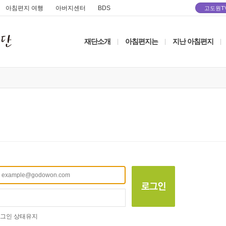
아침편지 여행
아버지센터
BDS
고도원T
재단소개
아침편지는
지난 아침편지
|
|
|
그인 상태유지