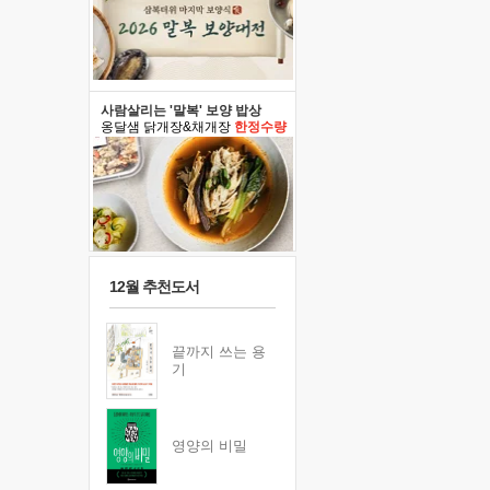
사람살리는 '말복' 보양 밥상
옹달샘 닭개장&채개장
한정수량
12월 추천도서
끝까지 쓰는 용
기
영양의 비밀