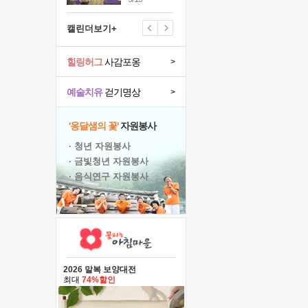
캘린더보기+
힐링허그
사감포옹
>
예술치유
걷기명상
>
'옹달샘의 꽃'
자원봉사
· 청년 자원봉사
· 금빛청년 자원봉사
· 음식연구 자원봉사
2026 말복 보양대전
최대
74%할인