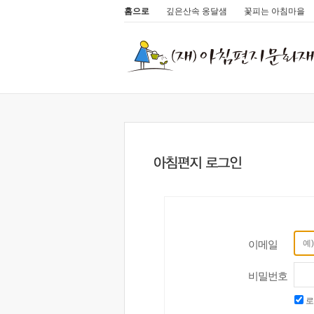
홈으로
깊은산속 옹달샘
꽃피는 아침마을
이메일
비밀번호
로