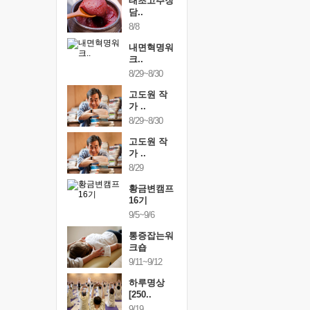
행복한가족
태초고추장
행복한가
여행
담..
여행
24~9/26
8/8
9/24~9/26
건강명상법
내면혁명워
건강명상
..
크..
스..
/9~10/10
8/29~8/30
10/9~10/10
내면혁명워
고도원 작
내면혁명
..
가 ..
크..
/17~10/18
8/29~8/30
10/17~10/18
황금변캠프
고도원 작
황금변캠
7기
가 ..
17기
/30~10/31
8/29
10/30~10/31
통증잡는워
황금변캠프
통증잡는
크숍
16기
크숍
/7~11/8
9/5~9/6
11/7~11/8
내면혁명워
통증잡는워
내면혁명
..
크숍
크..
/12~12/13
9/11~9/12
12/12~12/13
하루명상
[250..
9/19