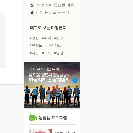
장 건강이 중요한 이유
신의 음성을 듣는다
흙이 된 몸으로 출근하는 여자
극과 극의 양 끝단
태그로 보는 아침편지
내가 '나다움'을 찾는 길
#경험
#위기
#친구
피해 갈 수 없는 사건들
#유튜브
#바이러스
처음 손을 잡았던 날
꿈이 실제가 되는 것
#사람
#독서
#명상
'말 타는 법'을 먼저
#선택
#다짐
#희망
졸업식 사진을 보며
#비전캠프
#면역력
더 나은 세상을 위한
몸·마음·영혼의 힐링공동체
아픈 아버지를 위한 공간 설계
#건강
#아이들
한울타리 소울패밀리
극심한 변비, 어깨결림, 수면 장애
#링컨학교
#힐링
#계획
보고 싶은 어머니
#극복
#도움
#리더
유년 시절의 부산 영도 바다
#독서캠프
#삶
#나눔
못된 꼰대들
거울 속의 나
옹달샘 프로그램
희망이란
'모른다'는 것