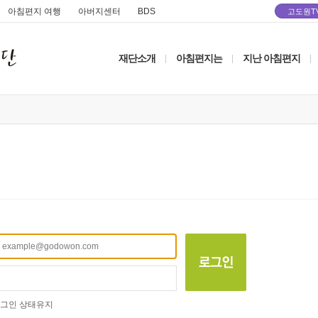
아침편지 여행
아버지센터
BDS
고도원T
재단소개
아침편지는
지난 아침편지
|
|
|
그인 상태유지