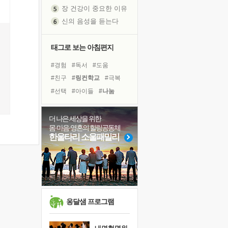
장 건강이 중요한 이유
신의 음성을 듣는다
흙이 된 몸으로 출근하는 여자
극과 극의 양 끝단
태그로 보는 아침편지
내가 '나다움'을 찾는 길
#경험
#독서
#도움
피해 갈 수 없는 사건들
#친구
#링컨학교
#극복
처음 손을 잡았던 날
#선택
#아이들
#나눔
꿈이 실제가 되는 것
#계획
#건강
#독서캠프
'말 타는 법'을 먼저
#면역력
#바이러스
졸업식 사진을 보며
더 나은 세상을 위한
몸·마음·영혼의 힐링공동체
#유튜브
#삶
#위기
극심한 변비, 어깨결림, 수면 장애
한울타리 소울패밀리
#다짐
#사람
#명상
아픈 아버지를 위한 공간 설계
#리더
#비전캠프
#희망
슬럼프
#힐링
보고 싶은 어머니
유년 시절의 부산 영도 바다
못된 꼰대들
옹달샘 프로그램
희망이란
'모른다'는 것