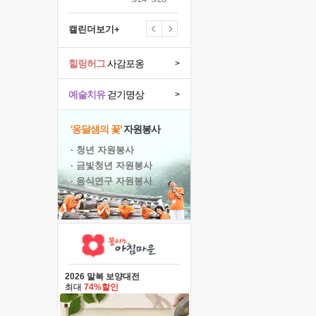
캘린더보기+
힐링허그
사감포옹
>
예술치유
걷기명상
>
'옹달샘의 꽃'
자원봉사
· 청년 자원봉사
· 금빛청년 자원봉사
· 음식연구 자원봉사
2026 말복 보양대전
최대
74%할인