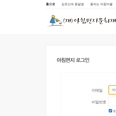
홈으로
깊은산속 옹달샘
꽃피는 아침마을
이메일
비밀번호
로