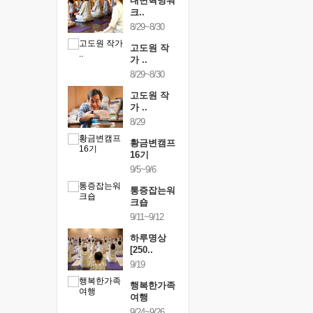
건강명상법
내면혁명워
건강명상
..
크..
스..
/9~10/10
8/29~8/30
10/9~10/10
내면혁명워
고도원 작
내면혁명
..
가 ..
크..
/17~10/18
8/29~8/30
10/17~10/18
황금변캠프
고도원 작
황금변캠
7기
가 ..
17기
/30~10/31
8/29
10/30~10/31
통증잡는워
황금변캠프
통증잡는
크숍
16기
크숍
/7~11/8
9/5~9/6
11/7~11/8
내면혁명워
통증잡는워
내면혁명
..
크숍
크..
/12~12/13
9/11~9/12
12/12~12/13
하루명상
[250..
9/19
행복한가족
여행
9/24~9/26