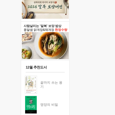
사람살리는 '말복' 보양 밥상
옹달샘 닭개장&채개장
한정수량
12월 추천도서
끝까지 쓰는 용
기
영양의 비밀