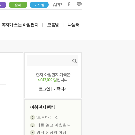
V
솔패
더드림
독자가 쓰는 아침편지
모음방
나눔터
|
|
현재 아침편지 가족은
4,043,022 명
입니다.
로그인
|
가족되기
아침편지 랭킹
'모른다'는 것
귀를 열고 마음을 내어주고
영적 성장의 여정