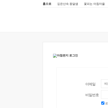
홈으로
깊은산속 옹달샘
꽃피는 아침마을
이메일
비밀번호
로