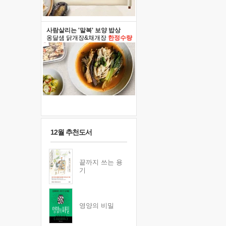
사람살리는 '말복' 보양 밥상
옹달샘 닭개장&채개장
한정수량
12월 추천도서
끝까지 쓰는 용
기
영양의 비밀