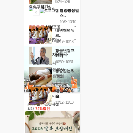
9/24~9/26
캘린더보기+
건강명상법
스..
10/9~10/10
힐링허그
사감포옹
>
내면혁명워
크..
예술치유
걷기명상
>
10/17~10/18
황금변캠프
'옹달샘의 꽃'
자원봉사
17기
10/30~10/31
· 청년 자원봉사
· 금빛청년 자원봉사
통증잡는워
크숍
· 음식연구 자원봉사
11/7~11/8
내면혁명워
크..
12/12~12/13
2026 말복 보양대전
최대
74%할인