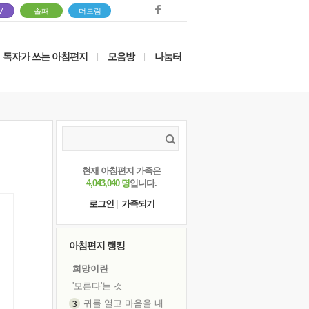
V
솔패
더드림
독자가 쓰는 아침편지
모음방
나눔터
|
|
현재 아침편지 가족은
4,043,040 명
입니다.
로그인
|
가족되기
아침편지 랭킹
희망이란
'모른다'는 것
귀를 열고 마음을 내어주고