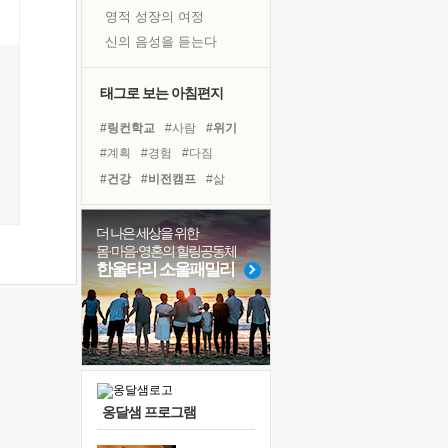
영적 성장의 여정
신의 음성을 듣는다
흙이 된 몸으로 출근하는 여자
극과 극의 양 끝단
태그로 보는 아침편지
내가 '나다움'을 찾는 길
#링컨학교
#사람
#위기
피해 갈 수 없는 사건들
#계획
#경험
#다짐
처음 손을 잡았던 날
#건강
#비전캠프
#삶
꿈이 실제가 되는 것
#나눔
#극복
#독서
'말 타는 법'을 먼저
#친구
#독서캠프
더 나은 세상을 위한
졸업식 사진을 보며
몸·마음·영혼의 힐링공동체
#아이들
#바이러스
극심한 변비, 어깨결림, 수면 장애
한울타리 소울패밀리
#선택
#리더
#힐링
아픈 아버지를 위한 공간 설계
#희망
#면역력
#도움
슬럼프
#명상
#유튜브
보고 싶은 어머니
유년 시절의 부산 영도 바다
못된 꼰대들
옹달샘 프로그램
너무 황홀한 꽃들이여!