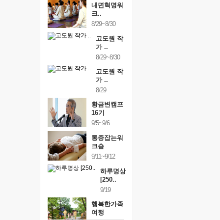
내면혁명워
크..
8/29~8/30
고도원 작
가 ..
8/29~8/30
고도원 작
가 ..
8/29
황금변캠프
16기
9/5~9/6
통증잡는워
크숍
9/11~9/12
하루명상
[250..
9/19
행복한가족
여행