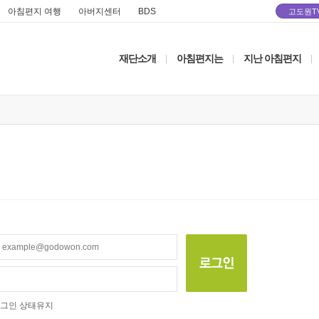
아침편지 여행
아버지센터
BDS
고도원T
재단소개
아침편지는
지난 아침편지
|
|
|
그인 상태유지