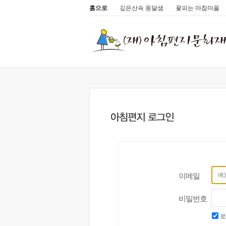
홈으로
깊은산속 옹달샘
꽃피는 아침마을
이메일
비밀번호
로