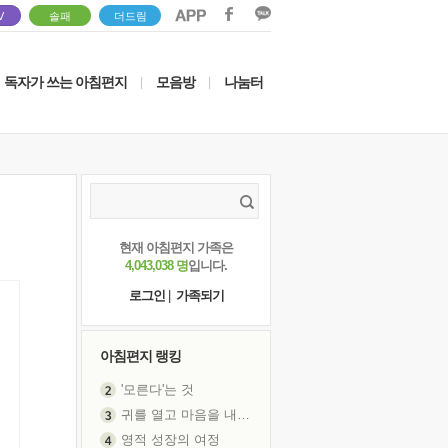
V
솔패
더드림
독자가 쓰는 아침편지
모음방
나눔터
|
|
현재 아침편지 가족은
4,043,038 명
입니다.
로그인
|
가족되기
아침편지 랭킹
'모른다'는 것
귀를 열고 마음을 내어주고
영적 성장의 여정