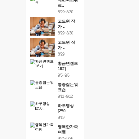
건강명상법
내면혁명워
건강명상
..
크..
스..
/9~10/10
8/29~8/30
10/9~10/10
내면혁명워
고도원 작
내면혁명
..
가 ..
크..
/17~10/18
8/29~8/30
10/17~10/18
황금변캠프
고도원 작
황금변캠
7기
가 ..
17기
/30~10/31
8/29
10/30~10/31
통증잡는워
황금변캠프
통증잡는
크숍
16기
크숍
/7~11/8
9/5~9/6
11/7~11/8
내면혁명워
통증잡는워
내면혁명
..
크숍
크..
/12~12/13
9/11~9/12
12/12~12/13
하루명상
[250..
9/19
행복한가족
여행
9/24~9/26