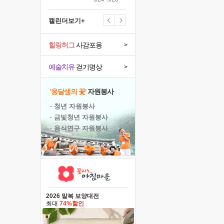
캘린더보기+
힐링허그
사감포옹
>
예술치유
걷기명상
>
'옹달샘의 꽃'
자원봉사
· 청년 자원봉사
· 금빛청년 자원봉사
· 음식연구 자원봉사
2026 말복 보양대전
최대
74%할인