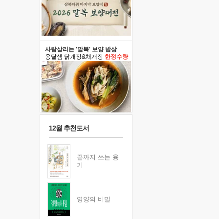
사람살리는 '말복' 보양 밥상
옹달샘 닭개장&채개장
한정수량
12월 추천도서
끝까지 쓰는 용
기
영양의 비밀