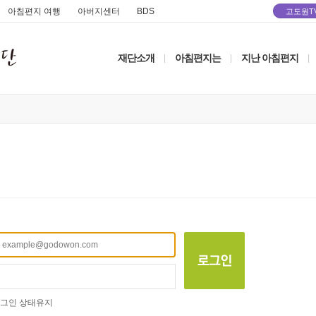
아침편지 여행
아버지센터
BDS
고도원T
재단소개
아침편지는
지난 아침편지
|
|
|
그인 상태유지