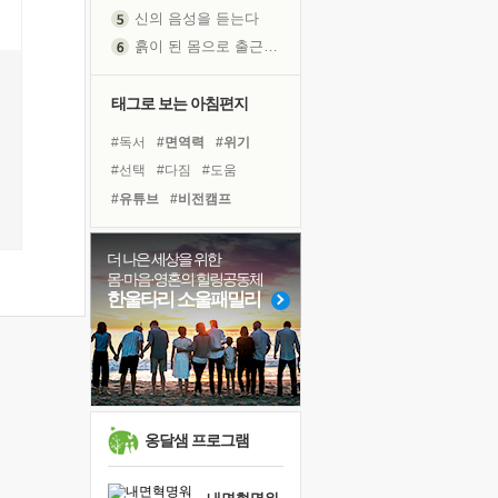
신의 음성을 듣는다
흙이 된 몸으로 출근하는 여자
극과 극의 양 끝단
내가 '나다움'을 찾는 길
태그로 보는 아침편지
피해 갈 수 없는 사건들
처음 손을 잡았던 날
#독서
#면역력
#위기
꿈이 실제가 되는 것
#선택
#다짐
#도움
'말 타는 법'을 먼저
#유튜브
#비전캠프
졸업식 사진을 보며
#명상
#사람
#아이들
극심한 변비, 어깨결림, 수면 장애
#리더
#독서캠프
더 나은 세상을 위한
몸·마음·영혼의 힐링공동체
아픈 아버지를 위한 공간 설계
#바이러스
#친구
#극복
한울타리 소울패밀리
슬럼프
#삶
#경험
#계획
#힐링
보고 싶은 어머니
#건강
#나눔
#희망
유년 시절의 부산 영도 바다
#링컨학교
못된 꼰대들
너무 황홀한 꽃들이여!
옹달샘 프로그램
희망이란
'모른다'는 것