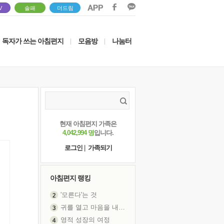
V
솔패
더드림
독자가 쓰는 아침편지
모음방
나눔터
|
|
현재 아침편지 가족은
4,042,994 명
입니다.
로그인
|
가족되기
아침편지 랭킹
'모른다'는 것
귀를 열고 마음을 내어주고
영적 성장의 여정