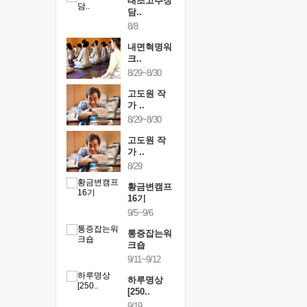
행복한가족
태초고추장
행복한가
여행
담..
여행
24~9/26
8/8
9/24~9/26
건강명상법
내면혁명워
건강명상
..
크..
스..
/9~10/10
8/29~8/30
10/9~10/10
내면혁명워
고도원 작
내면혁명
..
가 ..
크..
/17~10/18
8/29~8/30
10/17~10/18
황금변캠프
고도원 작
황금변캠
7기
가 ..
17기
/30~10/31
8/29
10/30~10/31
통증잡는워
황금변캠프
통증잡는
크숍
16기
크숍
/7~11/8
9/5~9/6
11/7~11/8
내면혁명워
통증잡는워
내면혁명
..
크숍
크..
/12~12/13
9/11~9/12
12/12~12/13
하루명상
[250..
9/19