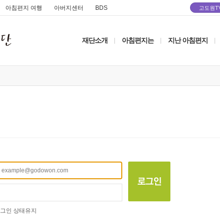
아침편지 여행
아버지센터
BDS
고도원T
재단소개
아침편지는
지난 아침편지
|
|
|
그인 상태유지