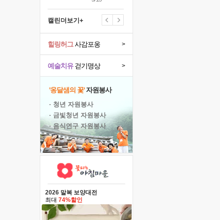
캘린더보기+
힐링허그
사감포옹
>
예술치유
걷기명상
>
'옹달샘의 꽃'
자원봉사
· 청년 자원봉사
· 금빛청년 자원봉사
· 음식연구 자원봉사
2026 말복 보양대전
최대
74%할인