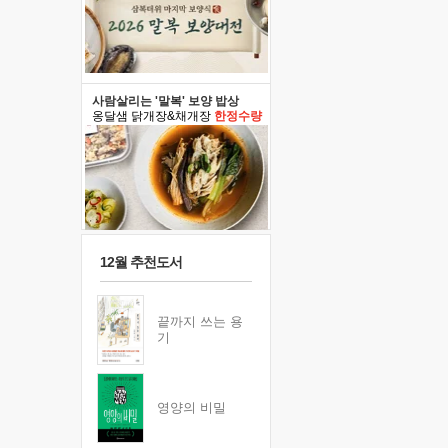
사람살리는 '말복' 보양 밥상
옹달샘 닭개장&채개장
한정수량
12월 추천도서
끝까지 쓰는 용
기
영양의 비밀