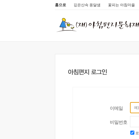
홈으로
깊은산속 옹달샘
꽃피는 아침마을
이메일
비밀번호
로