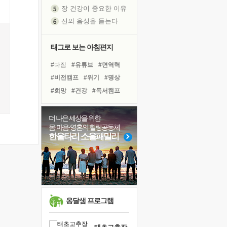
장 건강이 중요한 이유
신의 음성을 듣는다
흙이 된 몸으로 출근하는 여자
극과 극의 양 끝단
태그로 보는 아침편지
내가 '나다움'을 찾는 길
#다짐
#유튜브
#면역력
피해 갈 수 없는 사건들
#비전캠프
#위기
#명상
처음 손을 잡았던 날
#희망
#건강
#독서캠프
꿈이 실제가 되는 것
#독서
#경험
#친구
'말 타는 법'을 먼저
#리더
#계획
#극복
더 나은 세상을 위한
졸업식 사진을 보며
몸·마음·영혼의 힐링공동체
#바이러스
#삶
#도움
아픈 아버지를 위한 공간 설계
한울타리 소울패밀리
#힐링
#아이들
극심한 변비, 어깨결림, 수면 장애
#링컨학교
#사람
#나눔
보고 싶은 어머니
#선택
유년 시절의 부산 영도 바다
못된 꼰대들
거울 속의 나
옹달샘 프로그램
희망이란
'모른다'는 것