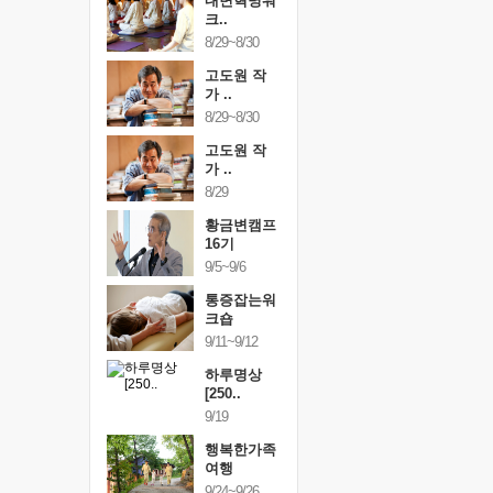
건강명상법
내면혁명워
건강명상
..
크..
스..
/9~10/10
8/29~8/30
10/9~10/10
내면혁명워
고도원 작
내면혁명
..
가 ..
크..
/17~10/18
8/29~8/30
10/17~10/18
황금변캠프
고도원 작
황금변캠
7기
가 ..
17기
/30~10/31
8/29
10/30~10/31
통증잡는워
황금변캠프
통증잡는
크숍
16기
크숍
/7~11/8
9/5~9/6
11/7~11/8
내면혁명워
통증잡는워
내면혁명
..
크숍
크..
/12~12/13
9/11~9/12
12/12~12/13
하루명상
[250..
9/19
행복한가족
여행
9/24~9/26