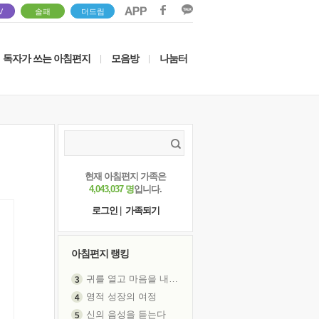
V
솔패
더드림
독자가 쓰는 아침편지
모음방
나눔터
|
|
현재 아침편지 가족은
4,043,037 명
입니다.
로그인
|
가족되기
아침편지 랭킹
귀를 열고 마음을 내어주고
영적 성장의 여정
신의 음성을 듣는다