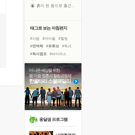
흙이 된 몸으로 출근하는 여자
극과 극의 양 끝단
내가 '나다움'을 찾는 길
피해 갈 수 없는 사건들
태그로 보는 아침편지
처음 손을 잡았던 날
#사람
#아이들
#힐링
꿈이 실제가 되는 것
#면역력
#유튜브
#독서
'말 타는 법'을 먼저
#독서캠프
#바이러스
졸업식 사진을 보며
#극복
#다짐
#링컨학교
극심한 변비, 어깨결림, 수면 장애
#위기
#친구
#계획
더 나은 세상을 위한
아픈 아버지를 위한 공간 설계
몸·마음·영혼의 힐링공동체
#도움
#명상
#삶
#나눔
슬럼프
한울타리 소울패밀리
#경험
#선택
#희망
보고 싶은 어머니
#건강
#리더
#비전캠프
유년 시절의 부산 영도 바다
못된 꼰대들
너무 황홀한 꽃들이여!
희망이란
옹달샘 프로그램
'모른다'는 것