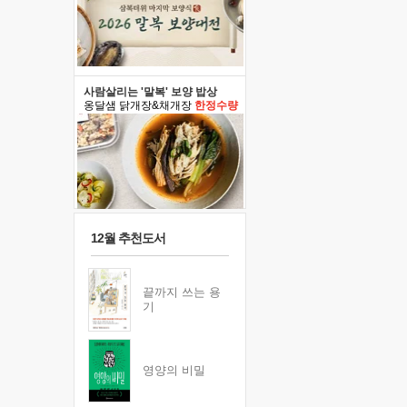
사람살리는 '말복' 보양 밥상
옹달샘 닭개장&채개장
한정수량
12월 추천도서
끝까지 쓰는 용
기
영양의 비밀