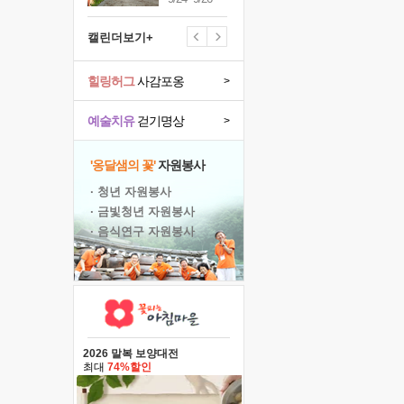
캘린더보기+
힐링허그
사감포옹
>
예술치유
걷기명상
>
'옹달샘의 꽃'
자원봉사
· 청년 자원봉사
· 금빛청년 자원봉사
· 음식연구 자원봉사
2026 말복 보양대전
최대
74%할인