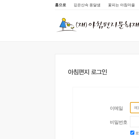
홈으로
깊은산속 옹달샘
꽃피는 아침마을
이메일
비밀번호
로