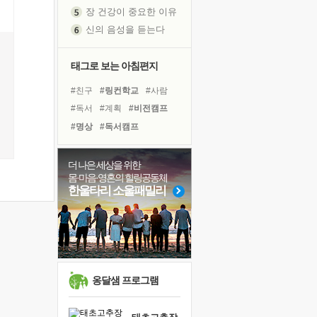
신의 음성을 듣는다
흙이 된 몸으로 출근하는 여자
극과 극의 양 끝단
태그로 보는 아침편지
내가 '나다움'을 찾는 길
피해 갈 수 없는 사건들
#친구
#링컨학교
#사람
처음 손을 잡았던 날
#독서
#계획
#비전캠프
꿈이 실제가 되는 것
#명상
#독서캠프
'말 타는 법'을 먼저
#유튜브
#극복
#다짐
졸업식 사진을 보며
#바이러스
#건강
#힐링
더 나은 세상을 위한
아픈 아버지를 위한 공간 설계
몸·마음·영혼의 힐링공동체
#리더
#위기
#희망
극심한 변비, 어깨결림, 수면 장애
한울타리 소울패밀리
#아이들
#나눔
#도움
보고 싶은 어머니
#면역력
#선택
#경험
유년 시절의 부산 영도 바다
#삶
못된 꼰대들
거울 속의 나
희망이란
옹달샘 프로그램
'모른다'는 것