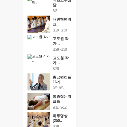
행복한가족
태초고추장
행복한가
여행
담..
여행
24~9/26
8/8
9/24~9/26
건강명상법
내면혁명워
건강명상
..
크..
스..
/9~10/10
8/29~8/30
10/9~10/10
내면혁명워
고도원 작
내면혁명
..
가 ..
크..
/17~10/18
8/29~8/30
10/17~10/18
황금변캠프
고도원 작
황금변캠
7기
가 ..
17기
/30~10/31
8/29
10/30~10/31
통증잡는워
황금변캠프
통증잡는
크숍
16기
크숍
/7~11/8
9/5~9/6
11/7~11/8
내면혁명워
통증잡는워
내면혁명
..
크숍
크..
/12~12/13
9/11~9/12
12/12~12/13
하루명상
[250..
9/19