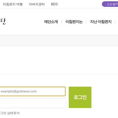
아침편지 여행
아버지센터
BDS
고도원T
재단소개
아침편지는
지난 아침편지
|
|
|
그인 상태유지