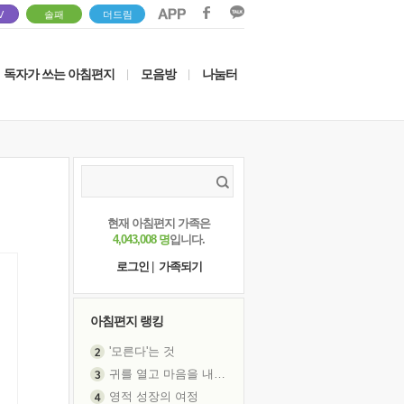
V
솔패
더드림
독자가 쓰는 아침편지
모음방
나눔터
|
|
현재 아침편지 가족은
4,043,008 명
입니다.
로그인
|
가족되기
아침편지 랭킹
'모른다'는 것
귀를 열고 마음을 내어주고
영적 성장의 여정
장 건강이 중요한 이유