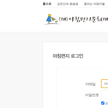
홈으로
깊은산속 옹달샘
꽃피는 아침마을
이메일
비밀번호
로