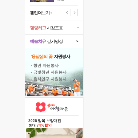
캘린더보기+
힐링허그
사감포옹
>
예술치유
걷기명상
>
'옹달샘의 꽃'
자원봉사
· 청년 자원봉사
· 금빛청년 자원봉사
· 음식연구 자원봉사
2026 말복 보양대전
최대
74%할인