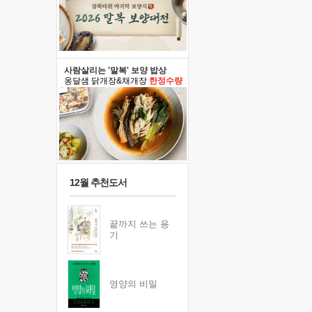
사람살리는 '말복' 보양 밥상
옹달샘 닭개장&채개장
한정수량
12월 추천도서
끝까지 쓰는 용
기
영양의 비밀