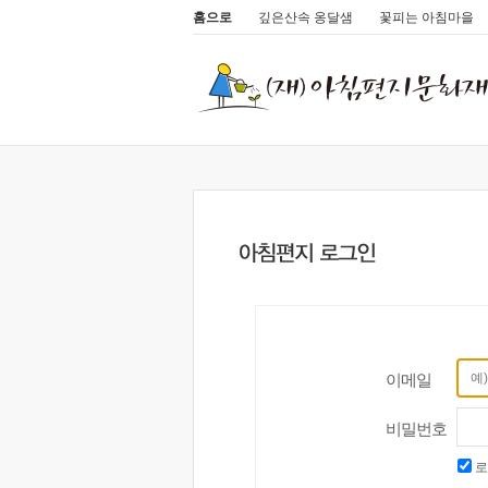
홈으로
깊은산속 옹달샘
꽃피는 아침마을
이메일
비밀번호
로