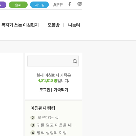
V
솔패
더드림
독자가 쓰는 아침편지
모음방
나눔터
|
|
현재 아침편지 가족은
4,043,010 명
입니다.
로그인
|
가족되기
아침편지 랭킹
귀를 열고 마음을 내어주고
영적 성장의 여정
장 건강이 중요한 이유