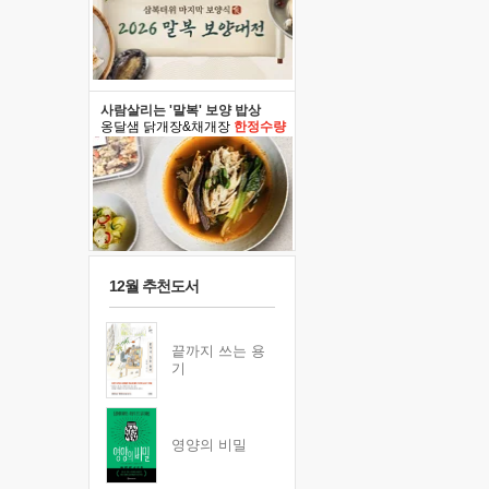
사람살리는 '말복' 보양 밥상
옹달샘 닭개장&채개장
한정수량
12월 추천도서
끝까지 쓰는 용
기
영양의 비밀