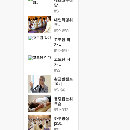
행복한가족
태초고추장
행복한가
여행
담..
여행
24~9/26
8/8
9/24~9/26
건강명상법
내면혁명워
건강명상
..
크..
스..
/9~10/10
8/29~8/30
10/9~10/10
내면혁명워
고도원 작
내면혁명
..
가 ..
크..
/17~10/18
8/29~8/30
10/17~10/18
황금변캠프
고도원 작
황금변캠
7기
가 ..
17기
/30~10/31
8/29
10/30~10/31
통증잡는워
황금변캠프
통증잡는
크숍
16기
크숍
/7~11/8
9/5~9/6
11/7~11/8
내면혁명워
통증잡는워
내면혁명
..
크숍
크..
/12~12/13
9/11~9/12
12/12~12/13
하루명상
[250..
9/19