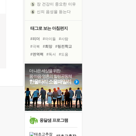
신의 음성을 듣는다
흙이 된 몸으로 출근하는 여자
극과 극의 양 끝단
내가 '나다움'을 찾는 길
태그로 보는 아침편지
피해 갈 수 없는 사건들
#리더
#아이들
#사람
처음 손을 잡았던 날
#극복
#희망
#링컨학교
꿈이 실제가 되는 것
#면역력
#독서
#도움
'말 타는 법'을 먼저
#비전캠프
#건강
#다짐
졸업식 사진을 보며
#경험
#계획
#위기
더 나은 세상을 위한
극심한 변비, 어깨결림, 수면 장애
몸·마음·영혼의 힐링공동체
#바이러스
#힐링
아픈 아버지를 위한 공간 설계
한울타리 소울패밀리
#유튜브
#선택
#나눔
슬럼프
#명상
#독서캠프
#친구
보고 싶은 어머니
#삶
유년 시절의 부산 영도 바다
못된 꼰대들
희망이란
옹달샘 프로그램
'모른다'는 것