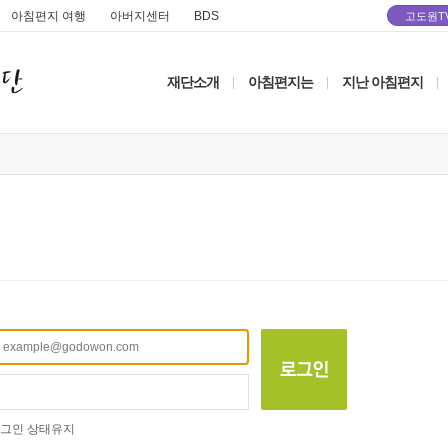
아침편지 여행
아버지센터
BDS
고도원T
재단소개
아침편지는
지난 아침편지
|
|
|
그인 상태유지