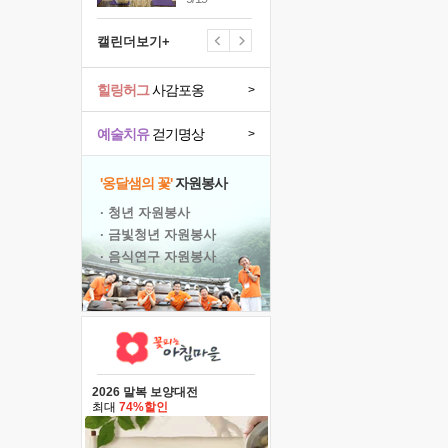
캘린더보기+
힐링허그
사감포옹
>
예술치유
걷기명상
>
'옹달샘의 꽃'
자원봉사
· 청년 자원봉사
· 금빛청년 자원봉사
· 음식연구 자원봉사
2026 말복 보양대전
최대
74%할인