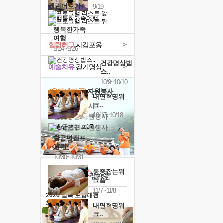
캘린더보기+
9/19
행복한가족
여행
힐링허그
사감포옹
>
9/24~9/26
건강명상법
예술치유
걷기명상
>
스..
10/9~10/10
'옹달샘의 꽃'
자원봉사
내면혁명워
크..
· 청년 자원봉사
10/17~10/18
· 금빛청년 자원봉사
· 음식연구 자원봉사
황금변캠프
17기
10/30~10/31
통증잡는워
크숍
11/7~11/8
2026 말복 보양대전
최대
74%할인
내면혁명워
크..