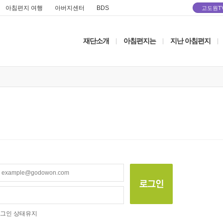
아침편지 여행
아버지센터
BDS
고도원T
재단소개
아침편지는
지난 아침편지
|
|
|
그인 상태유지