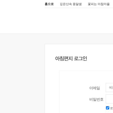
홈으로
깊은산속 옹달샘
꽃피는 아침마을
이메일
비밀번호
로