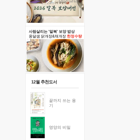
12/12~12/13
사람살리는 '말복' 보양 밥상
옹달샘 닭개장&채개장
한정수량
12월 추천도서
끝까지 쓰는 용
기
영양의 비밀