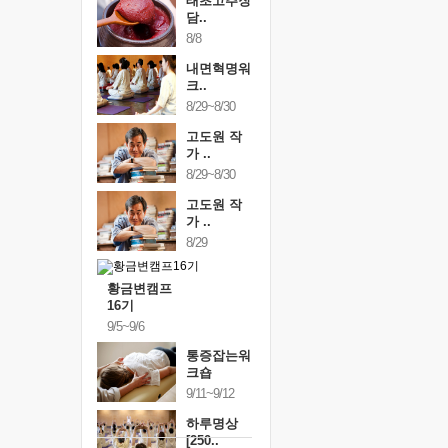
태초고추장
담..
8/8
내면혁명워
크..
8/29~8/30
고도원 작
가 ..
8/29~8/30
고도원 작
가 ..
8/29
황금변캠프
16기
9/5~9/6
통증잡는워
크숍
9/11~9/12
하루명상
[250..