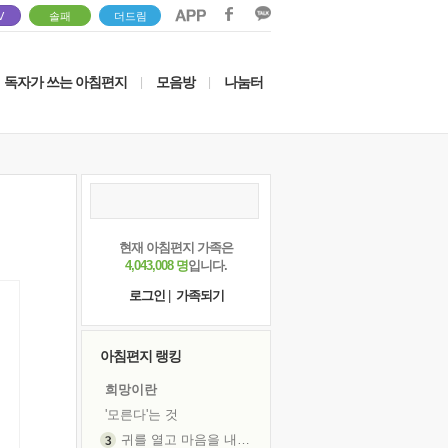
V
솔패
더드림
독자가 쓰는 아침편지
모음방
나눔터
|
|
현재 아침편지 가족은
4,043,008 명
입니다.
로그인
|
가족되기
아침편지 랭킹
희망이란
'모른다'는 것
귀를 열고 마음을 내어주고