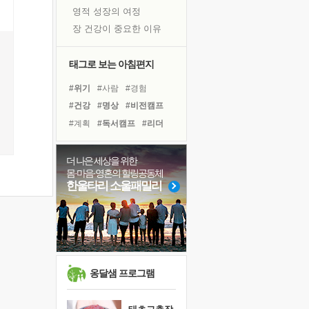
영적 성장의 여정
장 건강이 중요한 이유
신의 음성을 듣는다
흙이 된 몸으로 출근하는 여자
태그로 보는 아침편지
극과 극의 양 끝단
#위기
#사람
#경험
내가 '나다움'을 찾는 길
#건강
#명상
#비전캠프
피해 갈 수 없는 사건들
#계획
#독서캠프
#리더
처음 손을 잡았던 날
#힐링
#유튜브
#삶
꿈이 실제가 되는 것
#극복
#다짐
#나눔
더 나은 세상을 위한
'말 타는 법'을 먼저
몸·마음·영혼의 힐링공동체
#선택
#링컨학교
졸업식 사진을 보며
한울타리 소울패밀리
#바이러스
#희망
#친구
극심한 변비, 어깨결림, 수면 장애
#아이들
#면역력
#독서
아픈 아버지를 위한 공간 설계
#도움
보고 싶은 어머니
유년 시절의 부산 영도 바다
못된 꼰대들
옹달샘 프로그램
거울 속의 나