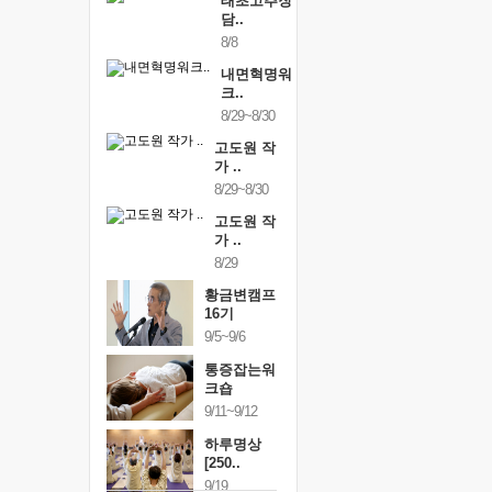
태초고추장
담..
8/8
내면혁명워
크..
8/29~8/30
고도원 작
가 ..
8/29~8/30
고도원 작
가 ..
8/29
황금변캠프
16기
9/5~9/6
통증잡는워
크숍
9/11~9/12
하루명상
[250..
9/19