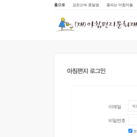
홈으로
깊은산속 옹달샘
꽃피는 아침마을
이메일
비밀번호
로