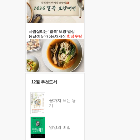
사람살리는 '말복' 보양 밥상
옹달샘 닭개장&채개장
한정수량
12월 추천도서
끝까지 쓰는 용
기
영양의 비밀