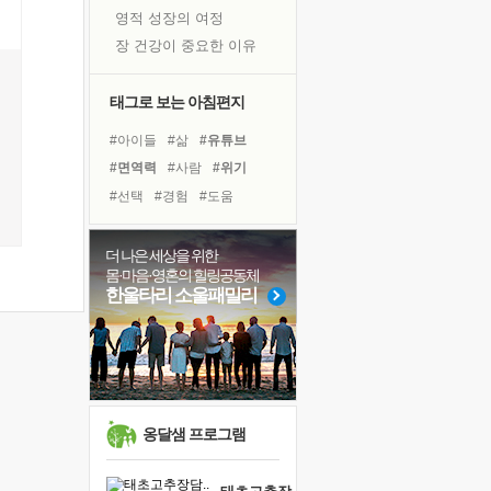
영적 성장의 여정
장 건강이 중요한 이유
신의 음성을 듣는다
흙이 된 몸으로 출근하는 여자
태그로 보는 아침편지
극과 극의 양 끝단
#아이들
#삶
#유튜브
내가 '나다움'을 찾는 길
#면역력
#사람
#위기
피해 갈 수 없는 사건들
#선택
#경험
#도움
처음 손을 잡았던 날
#힐링
#바이러스
#친구
꿈이 실제가 되는 것
#극복
#다짐
#명상
더 나은 세상을 위한
'말 타는 법'을 먼저
몸·마음·영혼의 힐링공동체
#비전캠프
#독서캠프
아픈 아버지를 위한 공간 설계
한울타리 소울패밀리
#나눔
#리더
#계획
졸업식 사진을 보며
#독서
#희망
#건강
극심한 변비, 어깨결림, 수면 장애
#링컨학교
보고 싶은 어머니
마음이 멈춰 버린 곳
유년 시절의 부산 영도 바다
옹달샘 프로그램
못된 꼰대들