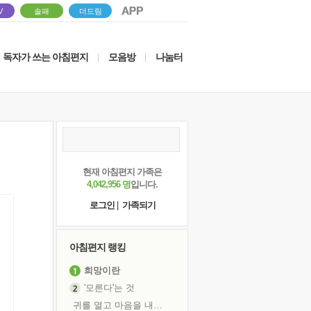
V
솔패
더드림
독자가 쓰는 아침편지
모음방
나눔터
|
|
현재 아침편지 가족은
4,042,956 명
입니다.
로그인
|
가족되기
아침편지 랭킹
희망이란
'모른다'는 것
귀를 열고 마음을 내어주고