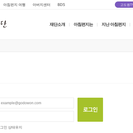
아침편지 여행
아버지센터
BDS
고도원T
재단소개
아침편지는
지난 아침편지
|
|
|
그인 상태유지