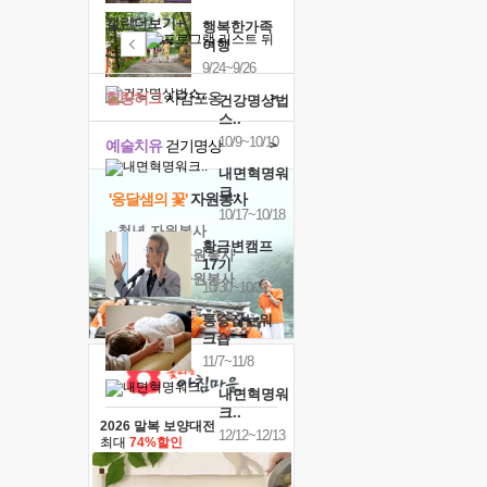
캘린더보기+
행복한가족
여행
9/24~9/26
힐링허그
사감포옹
>
건강명상법
스..
10/9~10/10
예술치유
걷기명상
>
내면혁명워
크..
'옹달샘의 꽃'
자원봉사
10/17~10/18
· 청년 자원봉사
황금변캠프
· 금빛청년 자원봉사
17기
· 음식연구 자원봉사
10/30~10/31
통증잡는워
크숍
11/7~11/8
내면혁명워
크..
2026 말복 보양대전
12/12~12/13
최대
74%할인