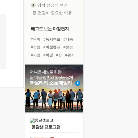
영적 성장의 여정
장 건강이 중요한 이유
신의 음성을 듣는다
흙이 된 몸으로 출근하는 여자
태그로 보는 아침편지
극과 극의 양 끝단
#극복
#독서캠프
#나눔
내가 '나다움'을 찾는 길
#경험
#비전캠프
#힐링
피해 갈 수 없는 사건들
#사람
#희망
#삶
#위기
처음 손을 잡았던 날
#독서
#리더
#아이들
꿈이 실제가 되는 것
#계획
#면역력
#도움
더 나은 세상을 위한
'말 타는 법'을 먼저
몸·마음·영혼의 힐링공동체
#건강
#명상
#다짐
아픈 아버지를 위한 공간 설계
한울타리 소울패밀리
#선택
#유튜브
졸업식 사진을 보며
#링컨학교
#친구
극심한 변비, 어깨결림, 수면 장애
#바이러스
보고 싶은 어머니
마음이 멈춰 버린 곳
유년 시절의 부산 영도 바다
옹달샘 프로그램
못된 꼰대들