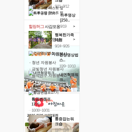
크숍
캘린더보기+
9/11~9/12
하루명상
[250..
힐링허그
사감포옹
9/19
>
행복한가족
예술치유
걷기명상
>
여행
9/24~9/26
'옹달샘의 꽃'
자원봉사
건강명상법
스..
· 청년 자원봉사
10/9~10/10
· 금빛청년 자원봉사
내면혁명워
· 음식연구 자원봉사
크..
10/17~10/18
황금변캠프
17기
10/30~10/31
2026 말복 보양대전
통증잡는워
최대
74%할인
크숍
11/7~11/8