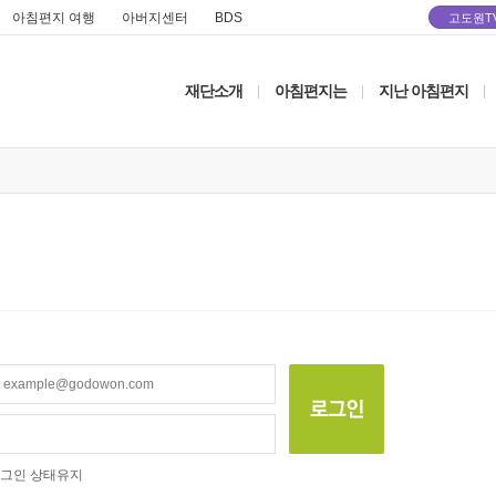
아침편지 여행
아버지센터
BDS
고도원T
재단소개
아침편지는
지난 아침편지
|
|
|
그인 상태유지