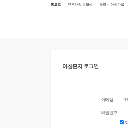
홈으로
깊은산속 옹달샘
꽃피는 아침마을
이메일
비밀번호
로