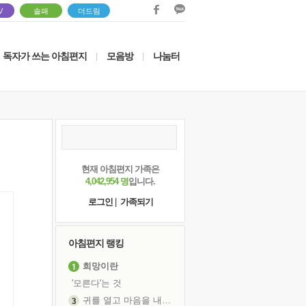
V
솔패
더드림
독자가 쓰는 아침편지
모음방
나눔터
|
|
현재 아침편지 가족은
4,042,954 명
입니다.
로그인
|
가족되기
아침편지 랭킹
희망이란
'모른다'는 것
귀를 열고 마음을 내어주고