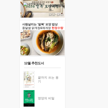
내면혁명워
크..
12/12~12/13
사람살리는 '말복' 보양 밥상
옹달샘 닭개장&채개장
한정수량
12월 추천도서
끝까지 쓰는 용
기
영양의 비밀