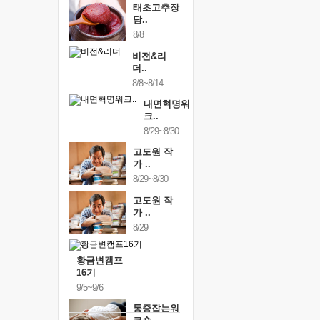
태초고추장
담..
8/8
비전&리
더..
8/8~8/14
내면혁명워
크..
8/29~8/30
고도원 작
가 ..
8/29~8/30
고도원 작
가 ..
8/29
황금변캠프
16기
9/5~9/6
통증잡는워