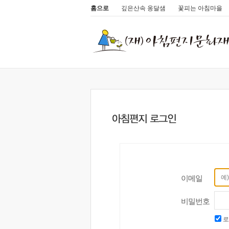
홈으로
깊은산속 옹달샘
꽃피는 아침마을
이메일
비밀번호
로