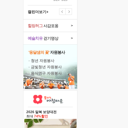
캘린더보기+
힐링허그
사감포옹
>
예술치유
걷기명상
>
'옹달샘의 꽃'
자원봉사
· 청년 자원봉사
· 금빛청년 자원봉사
· 음식연구 자원봉사
2026 말복 보양대전
최대
74%할인