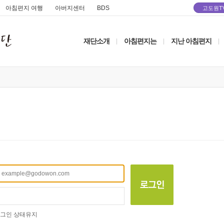
아침편지 여행
아버지센터
BDS
고도원T
재단소개
아침편지는
지난 아침편지
|
|
|
그인 상태유지