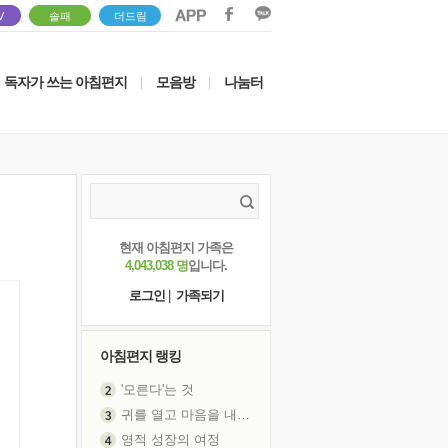
V
솔패
더드림
독자가 쓰는 아침편지
모음방
나눔터
|
|
현재 아침편지 가족은
4,043,038 명
입니다.
로그인
|
가족되기
아침편지 랭킹
'모른다'는 것
귀를 열고 마음을 내어주고
영적 성장의 여정
신의 음성을 듣는다