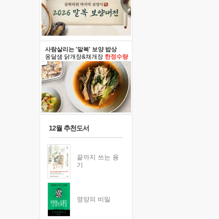
사람살리는 '말복' 보양 밥상
옹달샘 닭개장&채개장
한정수량
12월 추천도서
끝까지 쓰는 용
기
영양의 비밀