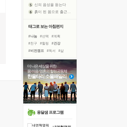
흙이 된 몸으로 출근하는 여자
극과 극의 양 끝단
내가 '나다움'을 찾는 길
태그로 보는 아침편지
피해 갈 수 없는 사건들
처음 손을 잡았던 날
#나눔
#선택
#계획
꿈이 실제가 되는 것
#친구
#힐링
#건강
'말 타는 법'을 먼저
#비전캠프
#독서
#삶
졸업식 사진을 보며
#유튜브
#사람
#명상
극심한 변비, 어깨결림, 수면 장애
#면역력
#아이들
#다짐
더 나은 세상을 위한
아픈 아버지를 위한 공간 설계
몸·마음·영혼의 힐링공동체
#극복
#위기
#링컨학교
한울타리 소울패밀리
슬럼프
#독서캠프
#리더
#경험
보고 싶은 어머니
#희망
#바이러스
#도움
유년 시절의 부산 영도 바다
못된 꼰대들
너무 황홀한 꽃들이여!
옹달샘 프로그램
희망이란
'모른다'는 것