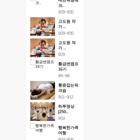
건강명상법
내면혁명워
건강명상
..
크..
스..
/9~10/10
8/29~8/30
10/9~10/10
내면혁명워
고도원 작
내면혁명
..
가 ..
크..
/17~10/18
8/29~8/30
10/17~10/18
황금변캠프
고도원 작
황금변캠
7기
가 ..
17기
/30~10/31
8/29
10/30~10/31
통증잡는워
황금변캠프
통증잡는
크숍
16기
크숍
/7~11/8
9/5~9/6
11/7~11/8
내면혁명워
통증잡는워
내면혁명
..
크숍
크..
/12~12/13
9/11~9/12
12/12~12/13
하루명상
[250..
9/19
행복한가족
여행
9/24~9/26