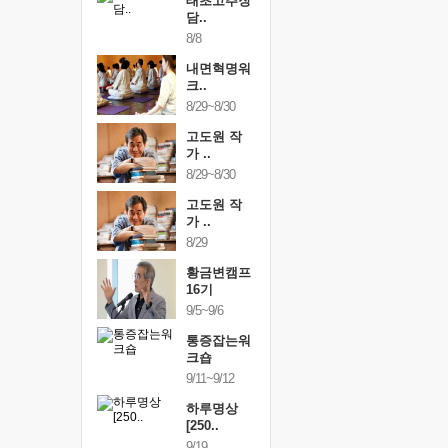
행복한가족
태초고추장
행복한가
여행
담..
여행
24~9/26
8/8
9/24~9/26
건강명상법
내면혁명워
건강명상
..
크..
스..
/9~10/10
8/29~8/30
10/9~10/10
내면혁명워
고도원 작
내면혁명
..
가 ..
크..
/17~10/18
8/29~8/30
10/17~10/18
황금변캠프
고도원 작
황금변캠
7기
가 ..
17기
/30~10/31
8/29
10/30~10/31
통증잡는워
황금변캠프
통증잡는
크숍
16기
크숍
/7~11/8
9/5~9/6
11/7~11/8
내면혁명워
통증잡는워
내면혁명
..
크숍
크..
/12~12/13
9/11~9/12
12/12~12/13
하루명상
[250..
9/19