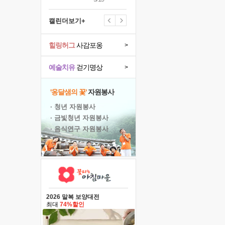
캘린더보기+
힐링허그
사감포옹
>
예술치유
걷기명상
>
'옹달샘의 꽃'
자원봉사
· 청년 자원봉사
· 금빛청년 자원봉사
· 음식연구 자원봉사
2026 말복 보양대전
최대
74%할인