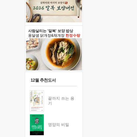
사람살리는 '말복' 보양 밥상
옹달샘 닭개장&채개장
한정수량
12월 추천도서
끝까지 쓰는 용
기
영양의 비밀