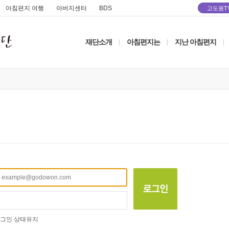
아침편지 여행
아버지센터
BDS
고도원T
재단소개
아침편지는
지난 아침편지
|
|
|
그인 상태유지