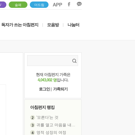
V
솔패
더드림
독자가 쓰는 아침편지
모음방
나눔터
|
|
현재 아침편지 가족은
4,043,002 명
입니다.
로그인
|
가족되기
아침편지 랭킹
'모른다'는 것
귀를 열고 마음을 내어주고
영적 성장의 여정
장 건강이 중요한 이유