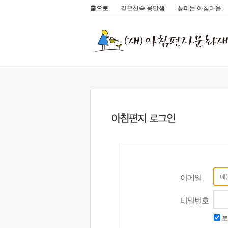
홈으로
깊은산속 옹달샘
꽃피는 아침마을
이메일
비밀번호
로