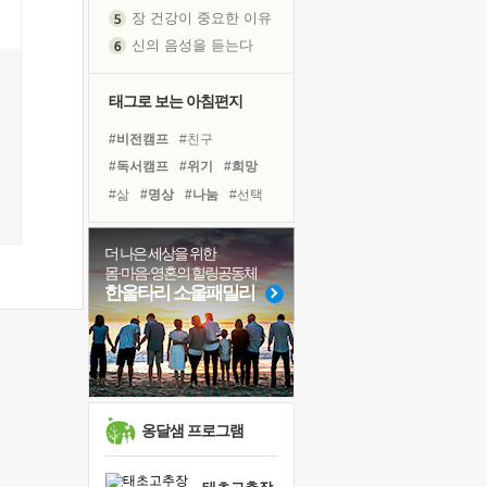
신의 음성을 듣는다
흙이 된 몸으로 출근하는 여자
극과 극의 양 끝단
태그로 보는 아침편지
내가 '나다움'을 찾는 길
피해 갈 수 없는 사건들
#비전캠프
#친구
처음 손을 잡았던 날
#독서캠프
#위기
#희망
꿈이 실제가 되는 것
#삶
#명상
#나눔
#선택
'말 타는 법'을 먼저
#독서
#도움
#다짐
졸업식 사진을 보며
#유튜브
#사람
#계획
더 나은 세상을 위한
아픈 아버지를 위한 공간 설계
몸·마음·영혼의 힐링공동체
#바이러스
#리더
#극복
한울타리 소울패밀리
극심한 변비, 어깨결림, 수면 장애
#경험
#링컨학교
보고 싶은 어머니
#면역력
#아이들
#건강
유년 시절의 부산 영도 바다
#힐링
못된 꼰대들
거울 속의 나
옹달샘 프로그램
희망이란
'모른다'는 것