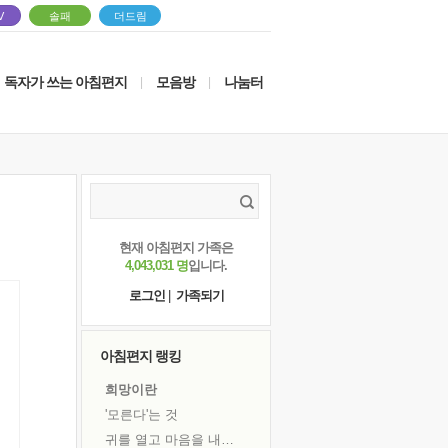
V
솔패
더드림
독자가 쓰는 아침편지
모음방
나눔터
|
|
현재 아침편지 가족은
4,043,031 명
입니다.
로그인
|
가족되기
아침편지 랭킹
희망이란
'모른다'는 것
귀를 열고 마음을 내어주고