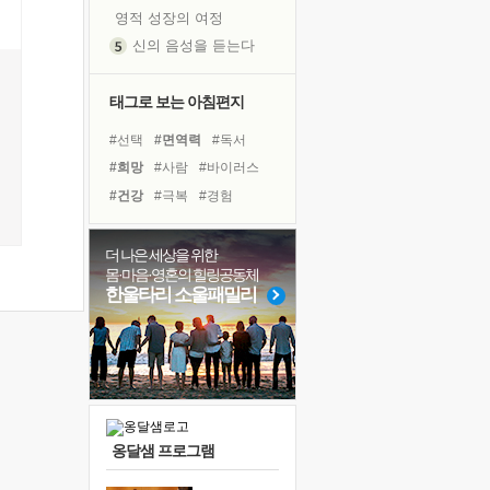
영적 성장의 여정
신의 음성을 듣는다
흙이 된 몸으로 출근하는 여자
극과 극의 양 끝단
태그로 보는 아침편지
내가 '나다움'을 찾는 길
#선택
#면역력
#독서
피해 갈 수 없는 사건들
#희망
#사람
#바이러스
처음 손을 잡았던 날
#건강
#극복
#경험
꿈이 실제가 되는 것
#계획
#다짐
#명상
'말 타는 법'을 먼저
#비전캠프
#나눔
더 나은 세상을 위한
졸업식 사진을 보며
몸·마음·영혼의 힐링공동체
#유튜브
#친구
#삶
극심한 변비, 어깨결림, 수면 장애
한울타리 소울패밀리
#위기
#리더
#도움
아픈 아버지를 위한 공간 설계
#독서캠프
#아이들
슬럼프
#힐링
#링컨학교
보고 싶은 어머니
유년 시절의 부산 영도 바다
못된 꼰대들
옹달샘 프로그램
너무 황홀한 꽃들이여!