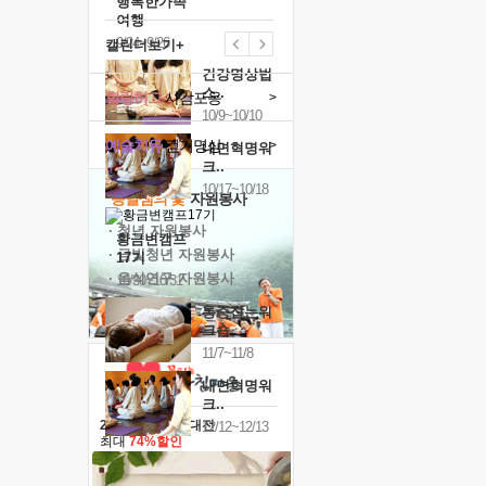
행복한가족
여행
9/24~9/26
캘린더보기+
건강명상법
스..
힐링허그
사감포옹
>
10/9~10/10
예술치유
걷기명상
>
내면혁명워
크..
10/17~10/18
'옹달샘의 꽃'
자원봉사
· 청년 자원봉사
황금변캠프
· 금빛청년 자원봉사
17기
· 음식연구 자원봉사
10/30~10/31
통증잡는워
크숍
11/7~11/8
내면혁명워
크..
2026 말복 보양대전
12/12~12/13
최대
74%할인