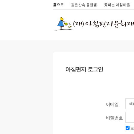
홈으로
깊은산속 옹달샘
꽃피는 아침마을
이메일
비밀번호
로