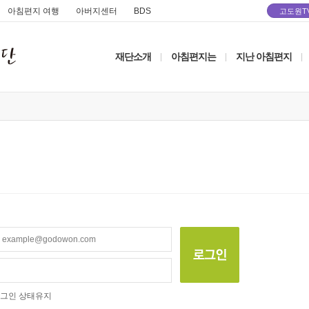
아침편지 여행
아버지센터
BDS
고도원T
재단소개
아침편지는
지난 아침편지
|
|
|
그인 상태유지