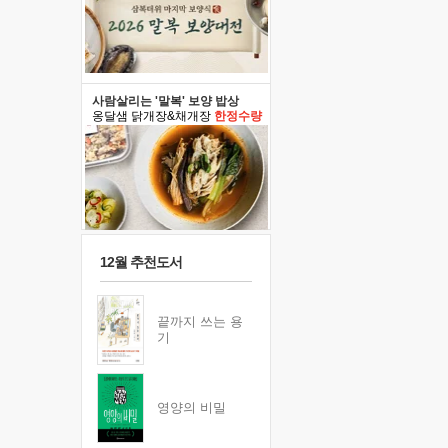
사람살리는 '말복' 보양 밥상
옹달샘 닭개장&채개장
한정수량
12월 추천도서
끝까지 쓰는 용
기
영양의 비밀