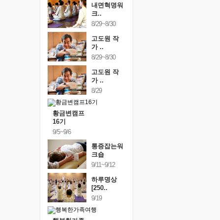
내면혁명워
크..
8/29~8/30
고도원 작
가 ..
8/29~8/30
고도원 작
가 ..
8/29
황금변캠프
16기
9/5~9/6
통증잡는워
크숍
9/11~9/12
하루명상
[250..
9/19