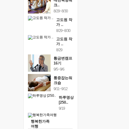
내면혁명워
크..
8/29~8/30
고도원 작
가 ..
8/29~8/30
고도원 작
가 ..
8/29
황금변캠프
16기
9/5~9/6
통증잡는워
크숍
9/11~9/12
하루명상
[250..
9/19
행복한가족
여행