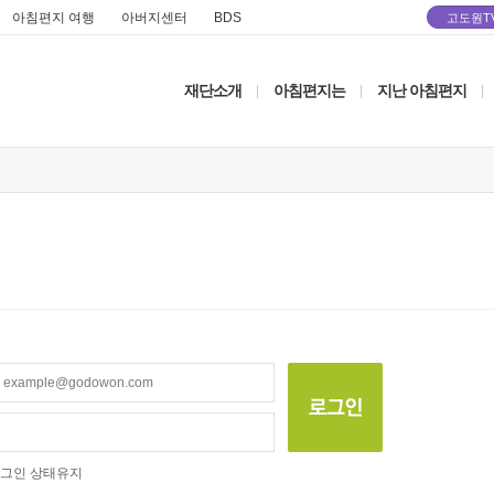
아침편지 여행
아버지센터
BDS
고도원T
재단소개
아침편지는
지난 아침편지
|
|
|
그인 상태유지