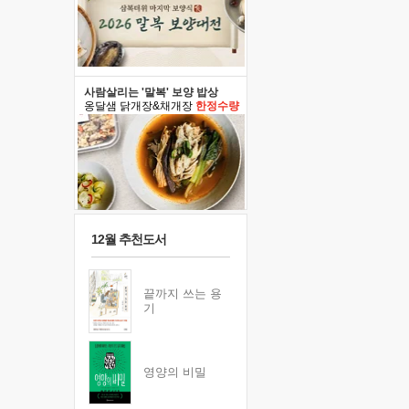
사람살리는 '말복' 보양 밥상
옹달샘 닭개장&채개장
한정수량
12월 추천도서
끝까지 쓰는 용
기
영양의 비밀