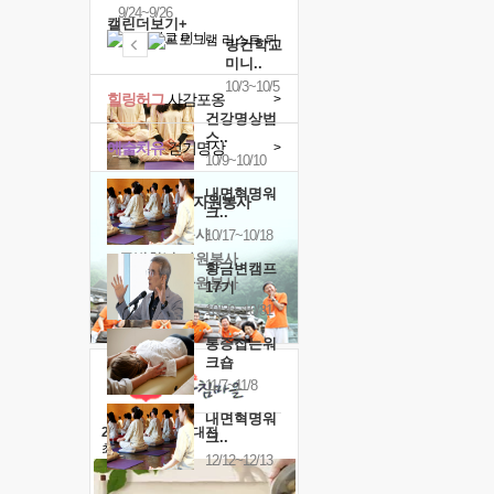
9/24~9/26
캘린더보기+
링컨학교
미니..
10/3~10/5
힐링허그
사감포옹
>
건강명상법
스..
예술치유
걷기명상
>
10/9~10/10
내면혁명워
'옹달샘의 꽃'
자원봉사
크..
· 청년 자원봉사
10/17~10/18
· 금빛청년 자원봉사
황금변캠프
· 음식연구 자원봉사
17기
10/30~10/31
통증잡는워
크숍
11/7~11/8
내면혁명워
2026 말복 보양대전
크..
최대
74%할인
12/12~12/13