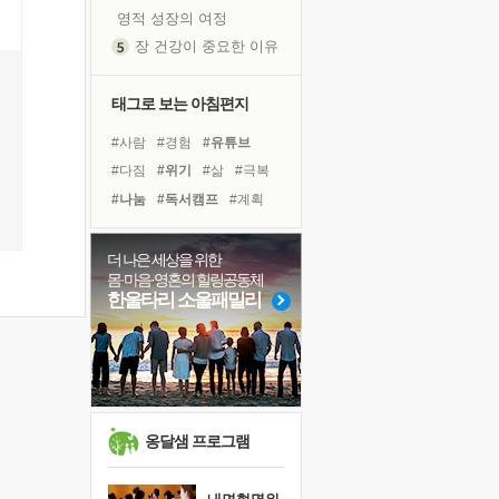
영적 성장의 여정
장 건강이 중요한 이유
신의 음성을 듣는다
흙이 된 몸으로 출근하는 여자
태그로 보는 아침편지
극과 극의 양 끝단
#사람
#경험
#유튜브
내가 '나다움'을 찾는 길
#다짐
#위기
#삶
#극복
피해 갈 수 없는 사건들
#나눔
#독서캠프
#계획
처음 손을 잡았던 날
#아이들
#바이러스
꿈이 실제가 되는 것
#비전캠프
#친구
#명상
더 나은 세상을 위한
'말 타는 법'을 먼저
몸·마음·영혼의 힐링공동체
#희망
#면역력
#도움
졸업식 사진을 보며
한울타리 소울패밀리
#힐링
#건강
#리더
극심한 변비, 어깨결림, 수면 장애
#선택
#독서
#링컨학교
아픈 아버지를 위한 공간 설계
슬럼프
보고 싶은 어머니
유년 시절의 부산 영도 바다
옹달샘 프로그램
못된 꼰대들