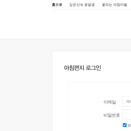
홈으로
깊은산속 옹달샘
꽃피는 아침마을
이메일
비밀번호
로