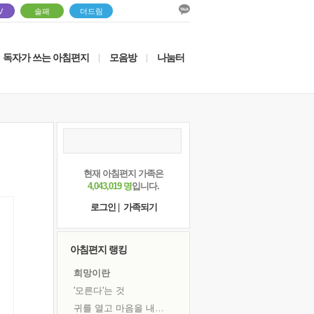
V
솔패
더드림
독자가 쓰는 아침편지
모음방
나눔터
|
|
현재 아침편지 가족은
4,043,019 명
입니다.
로그인
|
가족되기
아침편지 랭킹
희망이란
'모른다'는 것
귀를 열고 마음을 내어주고