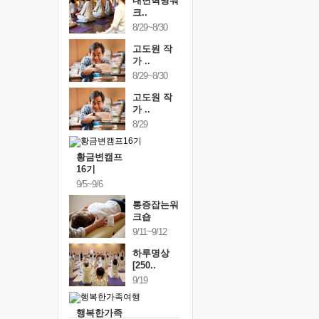
내면혁명워
크..
8/29~8/30
고도원 작
가 ..
8/29~8/30
고도원 작
가 ..
8/29
황금변캠프
16기
9/5~9/6
통증잡는워
크숍
9/11~9/12
하루명상
[250..
9/19
행복한가족