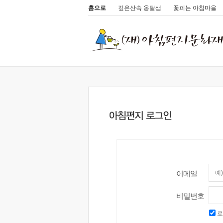
홈으로
깊은산속 옹달샘
꽃피는 아침마을
이메일
비밀번호
로