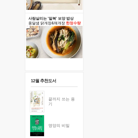
사람살리는 '말복' 보양 밥상
옹달샘 닭개장&채개장
한정수량
12월 추천도서
끝까지 쓰는 용
기
영양의 비밀