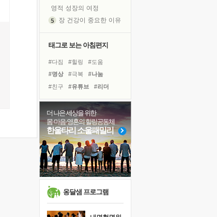
영적 성장의 여정
장 건강이 중요한 이유
신의 음성을 듣는다
흙이 된 몸으로 출근하는 여자
태그로 보는 아침편지
극과 극의 양 끝단
#다짐
#힐링
#도움
내가 '나다움'을 찾는 길
#명상
#극복
#나눔
피해 갈 수 없는 사건들
#친구
#유튜브
#리더
처음 손을 잡았던 날
#링컨학교
#비전캠프
꿈이 실제가 되는 것
#희망
#바이러스
#선택
더 나은 세상을 위한
'말 타는 법'을 먼저
몸·마음·영혼의 힐링공동체
#사람
#독서캠프
졸업식 사진을 보며
한울타리 소울패밀리
#아이들
#면역력
#경험
극심한 변비, 어깨결림, 수면 장애
#위기
#계획
#독서
#삶
아픈 아버지를 위한 공간 설계
#건강
슬럼프
보고 싶은 어머니
유년 시절의 부산 영도 바다
옹달샘 프로그램
못된 꼰대들