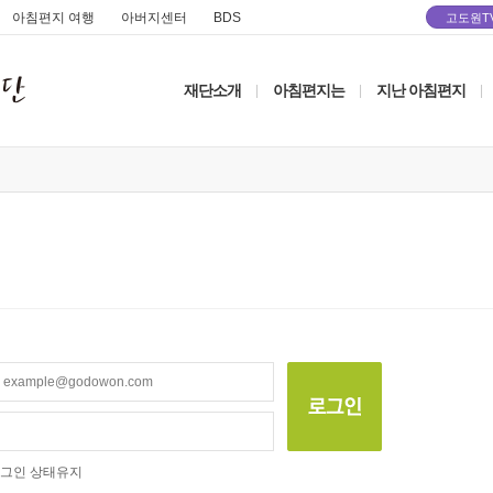
아침편지 여행
아버지센터
BDS
고도원T
재단소개
아침편지는
지난 아침편지
|
|
|
그인 상태유지