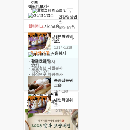
여행
캘린더보기+
9/24~9/26
건강명상법
스..
힐링허그
사감포옹
>
10/9~10/10
내면혁명워
예술치유
걷기명상
>
크..
10/17~10/18
'옹달샘의 꽃'
자원봉사
황금변캠프
· 청년 자원봉사
17기
· 금빛청년 자원봉사
10/30~10/31
· 음식연구 자원봉사
통증잡는워
크숍
11/7~11/8
내면혁명워
2026 말복 보양대전
크..
최대
74%할인
12/12~12/13